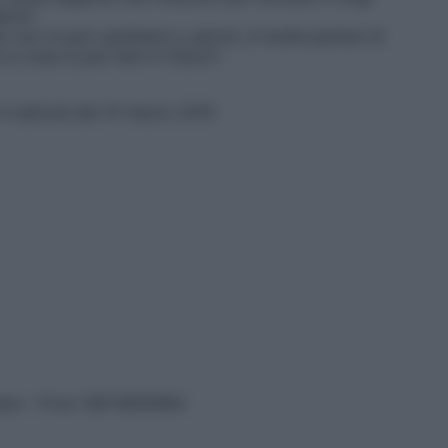
ermi”.
 non si può cambiare e, perciò, è inutile parlare di
a cosa si può fare in futuro?
 in edicola dal 31 marzo 2015
vata – P.Iva 13673600964