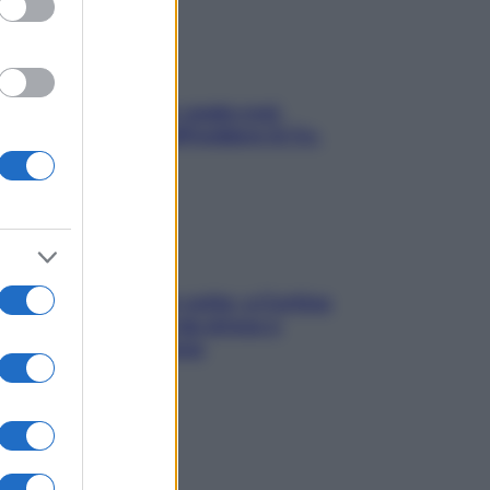
Aria condizionata: usala così,
senza rischiare raffreddore & Co.
Mindfulness tra le vette: a Cortina
due giorni lontani da stress e
ansia da smartphone