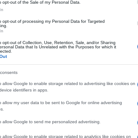
o opt-out of the Sale of my Personal Data.
In
to opt-out of processing my Personal Data for Targeted
ing.
In
o opt-out of Collection, Use, Retention, Sale, and/or Sharing
ersonal Data that Is Unrelated with the Purposes for which it
lected.
Out
consents
ti preferite
o allow Google to enable storage related to advertising like cookies on
evice identifiers in apps.
o allow my user data to be sent to Google for online advertising
s.
to allow Google to send me personalized advertising.
i al tuo “cuore”, altri lontani dal tuo mondo, ma
o allow Google to enable storage related to analytics like cookies on