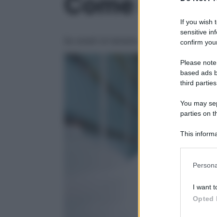
Come imparar
If you wish 
sensitive in
Se smetti di temerle, scoprirai che sono 
confirm your
Please note
based ads b
third parties
You may sepa
parties on t
This informa
Participants
Please note
Persona
information 
deny consent
I want t
in below Go
Opted 