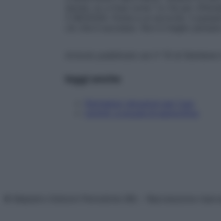
Quindi, no a frasi come ”Lo fai per offend
5 NEGOZIA. Punta a un accordo: il passato
ciò che è successo. Non è meglio pensare 
Articolo pubblicato sul n° 15 di Starbene
leggi anche
Permalosi: istruzioni per l'uso
Uomini, a scuola di autocritica
© Belpietro Edizioni Periodiche SRL – Riproduzione riser