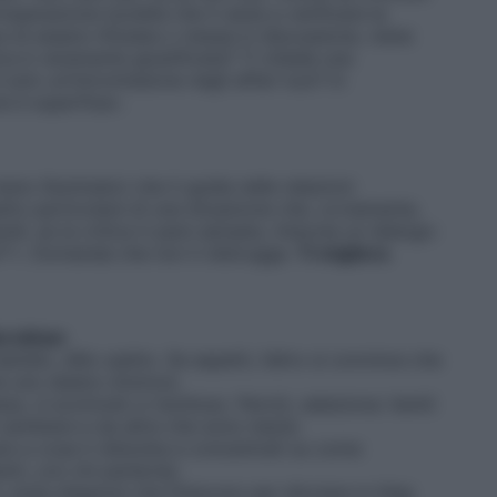
operazione-lucidità che ti aiuta a verificare la
ra di essere rifiutata o messa in discussione, viene
tica è veramente giustificata? Ti chiede una
 solo un’intromissione negli affari tuoi? In
ne è superflua».
eno illuminato) che ti guida nelle relazioni
etto particolare di una situazione che, ovviamente,
di, se la critica ti pare sensata, intavola un dialogo:
?”». Domanda che non ti distrugge.
Ti migliora
.
Berckhan
dio, dillo subito. Se aspetti, l’altro si convince che
me uno sbalzo d’umore.
so, è scomodo e rischioso. Perciò, seleziona: tieniti
 cambiare e da altre che sono inezie.
 a cosa ti disturba e concentrati su come
nti, con chi parlarne).
evita diagnosi che finiscono per sfociare in litigi.