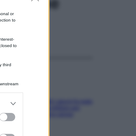
critiche
sonal or
ection to
nterest-
ggi anche
closed to
 third
Downstream
er and store
Doccia, lavarsi tutti i giorni fa male
to grant or
alla pelle? I miti da sfatare per
ed purposes
proteggerla davvero senza
stressarla