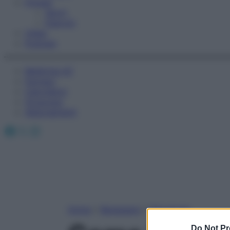
Fitness
Sport
Esercizi
Video
Podcast
Medicina AZ
Farmaci
Calcolatori
Oroscopo
Abbonamenti
Facebook
X
Instagram
Home
»
Benessere
»
Psicologia
Do Not Pr