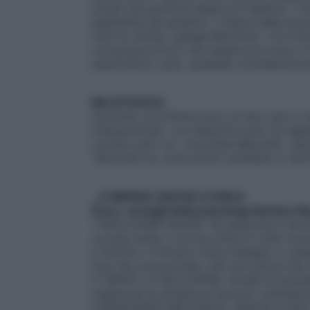
rimani una persona degna di rispetto». Un’
legittimità del giudizio. «Libera dalla pau
fuori la verità», spiega Berckhan. «La cri
correzione di tiro che migliora le cose o è
quest’ultimo caso, qualsiasi considerazio
RELATIVIZZA
Insomma, le critiche sono un faro (più o m
interpersonali. «Le obiezioni sono un asp
conosci solo tu», conclude Malucelli. «Quin
“Secondo te, cosa potrei cambiare o fare
…E IMPARA ANCHE A FARLE
Ecco i consigli della psicologa Barbara 
1 NON AVERE PAURA. Se qualcosa ti dà fasti
va tutto bene. E la tua critica è vista co
2 SCEGLI. Criticare costa impegno e, spes
fuori da cose private, che non potrai mai
3 TROVA LA SOLUZIONE. Smetti di pensare
migliorare la situazione (piccoli cambiame
4 MANTIENITI NEUTRALE. Attieniti ai fatti, 