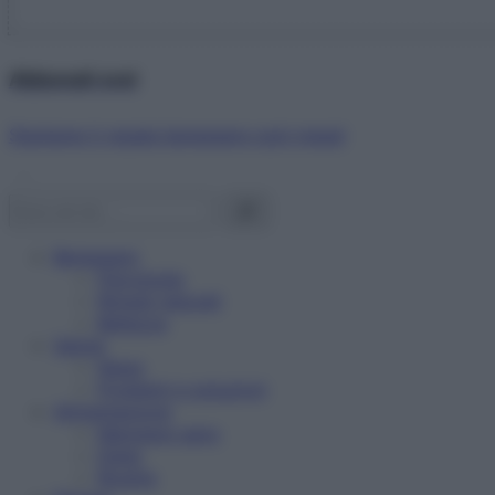
Abbonati ora!
Starbene ti regala benessere ogni mese!
Benessere
Psicologia
Rimedi naturali
Bellezza
Salute
News
Problemi e soluzioni
Alimentazione
Mangiare sano
Diete
Ricette