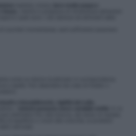
azione
basterà, invece,
bere molta acqua e
e tisane,
mentre in presenza di intolleranze alimentari
esperto quali sono i cibi dannosi ed eliminarli dalla
di zuccheri momentanea, sarà sufficiente assumere
senta come un dolore localizzato in corrispondenza
ccia e spalle. Può dipendere da colpi di freddo o
cessivo.
micolii e intorpidimento, rigidità del collo,
attino.
I
sintomi possono avere variabile entità
: si va
 può estendere fino alle braccia, dal senso di nausea,
ita di equilibrio o ronzii alle orecchie, ai problemi
radici nervose).