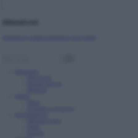
Abbonati ora!
Starbene ti regala benessere ogni mese!
Benessere
Psicologia
Rimedi naturali
Bellezza
Salute
News
Problemi e soluzioni
Alimentazione
Mangiare sano
Diete
Ricette