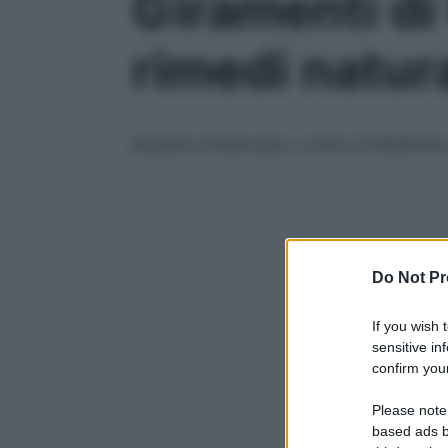
Giramenti di 
rimedi natura
Quando la testa gira, il collo è indolenzito
Do Not Pr
If you wish 
sensitive in
confirm your
Please note
based ads b