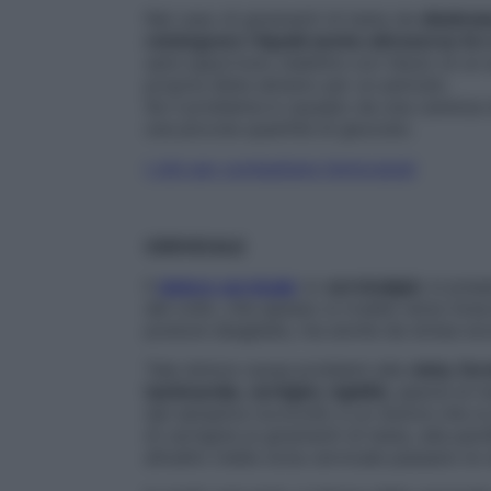
Nel caso di giramenti di testa da
disidrat
reintegrare i liquidi anche attraverso tè 
sarà opportuno stabilire con l’aiuto di un 
propria dieta almeno per un periodo.
Se il problema è causato da una carenza 
una piccola quantità di glucosio.
I cibi per combattere l’emicrania!
CERVICALE
Il
dolore cervicale
(o
cervicalgia
) si pre
del collo, che spesso si irradia verso bra
posture sbagliate, ma anche da stress ec
Tale dolore causa problemi alla
vista, for
tachicardia,
vertigini
, rigidità
, specie al m
dal semplice torcicollo a un dolore che si
di vertigine ai giramenti di testa, alla perd
all’udito (nella zona cervicale passano le 