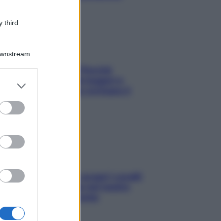
 third
Downstream
Fame dopo cena? Perché
succede e 6 snack leggeri e
er and store
appetitosi che non rovinano il
to grant or
sonno
ed purposes
Non solo Maldive: scopri i coralli
che si nascondono nel nostro
Mediterraneo (e come
proteggerli)