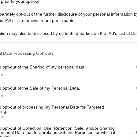
 prior to your opt-out.
rately opt-out of the further disclosure of your personal information by
he IAB’s list of downstream participants.
tion may also be disclosed by us to third parties on the IAB’s List of 
 that may further disclose it to other third parties.
 that this website/app uses one or more Google services and may gath
l Data Processing Opt Outs
including but not limited to your visit or usage behaviour. You may click 
 to Google and its third-party tags to use your data for below specifi
o opt-out of the Sharing of my personal data.
ogle consent section.
ti preferite
In
o opt-out of the Sale of my Personal Data.
In
to opt-out of processing my Personal Data for Targeted
ing.
In
o opt-out of Collection, Use, Retention, Sale, and/or Sharing
ersonal Data that Is Unrelated with the Purposes for which it
lected.