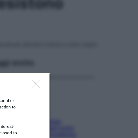
 esistono
turali per alleviare il dolore e stare meglio
ggi anche
sonal or
ection to
Capelli spezzati lungo
nterest-
l’attaccatura? Scopri come
closed to
risolvere l’annoso problema