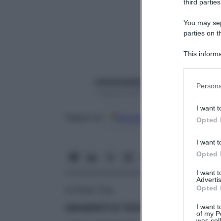
third parties
You may sepa
parties on t
This informa
Participants
starbeneeditor6
Please note
Persona
information 
1 Agosto 2018 – Lettura 5 minuti
deny consent
I want t
in below Go
Google
Discover
Fon
Seguici su
Opted 
I want t
Opted 
I want 
Advertis
Opted 
di Paola Toia
I want t
GIRAMENTI DI TESTA
of my P
was col