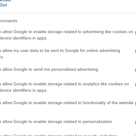
 diversi motivi e non necessariamente sono sintomo
Out
no un fastidio passeggero collegato a
problemi nel
ovvisamente e perdurare nel tempo fino a che non
e la causa che lo ha generato.
consents
i, colpi di frusta, attacchi di panico
,
gravidanza,
o allow Google to enable storage related to advertising like cookies on
a diete troppo rigide, disidratazione, intolleranze
evice identifiers in apps.
Può capitare, inoltre, di avvertire un giramento di
lla posizione sdraiata.
o allow my user data to be sent to Google for online advertising
s.
articolare i disturbi all’orecchio interno (fondamentale
re giramenti di testa improvvisi. Infine non sono da
to allow Google to send me personalized advertising.
sunzione di alcuni farmaci.
o allow Google to enable storage related to analytics like cookies on
evice identifiers in apps.
o allow Google to enable storage related to functionality of the website
i con rimedi naturali, ovviamente dopo aver
o allow Google to enable storage related to personalization.
aver capito l’origine del problema, bisogna agire su
o allow Google to enable storage related to security, including