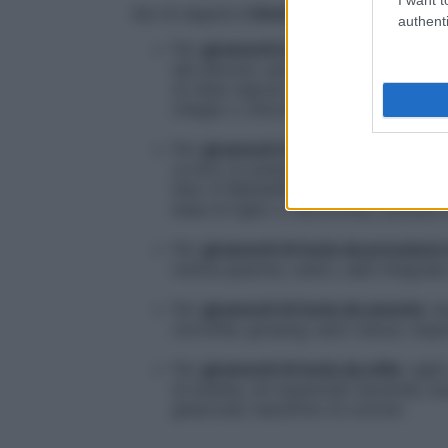
Qui di seguito
i rimedi naturali per le più
authenti
Per
giramenti di testa causati da ce
del diavolo; auto-massaggio con olio 
di ribes nigrum; impacchi di fiori di
ciliegio o chicchi di riso da riscalda
Per
giramenti di testa provocati da 
ovvero la sinergia di
cinque fiori di
Star of Bethelhem); valeriana; iperi
base di tiglio o camomilla); pensiero
Per
giramenti di testa da
pressione
menta piperita; cedro; sale integrale
Per
giramenti di testa da anemia
: t
clorofilla; ginseng; semi oleosi; res
Per
giramenti di testa da
otite
: agli
di lobelia; olii essenziali (lavanda, 
ghiacciati; batuffolo di cotone.