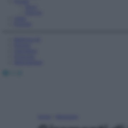
Fitness
Sport
Esercizi
Video
Podcast
Medicina AZ
Farmaci
Calcolatori
Oroscopo
Abbonamenti
Facebook
X
Instagram
Home
»
Benessere