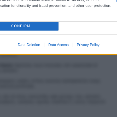
 comuni cause di giramenti di testa
.
cation functionality and fraud prevention, and other user protection.
rvicale
: oli essenziali (rosmarino e lavanda); artiglio
all’arnica; infuso di bacche di rosa canina; estratto
 fieno; termoterapia (ottimo il cuscinetto con semi di
CONFIRM
re nel forno); esercizi di yoga; meditazione.
ansia o attacchi di panico
: passiflora; rescue remedy,
 Bach
(Clematis, Impatiens, Rock Rose, Cherry Plum e
Data Deletion
Data Access
Privacy Policy
co; biancospino; respirazione yogica; aromaterapia (a
 positivo.
 bassa
:
liquirizia; noce moscata; olio essenziale di
; zenzero.
arassaco; aneto; ortica; acerola; barbabietola rossa;
pirazione profonda.
o; olio di oliva; camomilla; sale grosso; riso, estratto
eucalipto), verbena; cipolla; vitamina C; zinco; impacchi