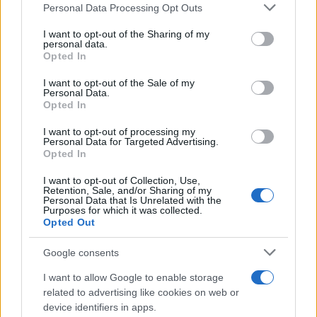
Personal Data Processing Opt Outs
This information may also be disclosed by us to third parties
on the IAB’s List of Downstream Participants that may further
I want to opt-out of the Sharing of my
disclose it to other third parties.
personal data.
Opted In
Please note that this website/app uses one or more Google
services and may gather and store information including but
I want to opt-out of the Sale of my
Personal Data.
not limited to your visit or usage behaviour. You may click to
Opted In
grant or deny consent to Google and its third-party tags to
use your data for below specified purposes in below Google
I want to opt-out of processing my
consent section.
Personal Data for Targeted Advertising.
Opted In
I want to opt-out of Collection, Use,
Retention, Sale, and/or Sharing of my
Personal Data that Is Unrelated with the
Purposes for which it was collected.
Opted Out
Google consents
I want to allow Google to enable storage
related to advertising like cookies on web or
device identifiers in apps.