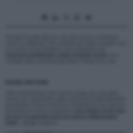
Vorresti la pelle del tuo viso più tonica e luminosa
come le celebrity? Per ottenere gli stessi risultati (con
un occhio al portafoglio) puoi preparare una
maschera tonificante a base di amido di riso
con i
consigli della cosmetologa Maria Teresa De Luca.
BUONE ABITUDINI
«Non dimenticare che il primo passo per una pelle
tonica ma soprattutto sana incomincia dalle abitudini
quotidiane come la pulizia e l’idratazione che devono
diventare le vostre ossessioni:
non esiste un bel viso
se non ci si prende cura con amore della propria
pelle
», spiega l’esperta.