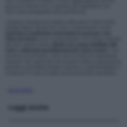
riso; continua a frullare il tutto aggiungendo alcune
gocce di limone fino a quando gli ingredienti non
sono tutti amalgamati alla perfezione.
«Questa miscela può essere utilizzata in due modi»,
spiega Maria Teresa De Luca: «innanzitutto come
maschera tonificante tenendola in posa per una
15ina di minuti
e poi risciacquando con acqua tiepida.
Ma può essere anche
diluita con acqua distillata alle
rose e utilizzata quotidianamente come tonico
. Con
un’unica accortezza, visto che si tratta di ingredienti
naturali: mai usarla per più 8 giorni dalla preparazione
perché si potrebbe andare incontro a ipersensibilità o
irritazioni in caso di pelle particolarmente sensibile».
MASCHERA
Leggi anche