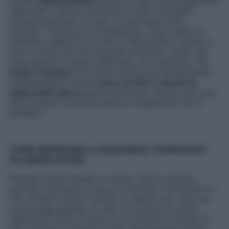
Anche l’
alimentazione
gioca un ruolo da protagonista
nella pelle: «Senza rinunciare a nulla è possibile
ottenere già dopo un paio di settimane ottimi
risultati», continua la cosmetologa. «Non esiste un
alimento migliore di un altro, l’importante è variare e
fare in modo che nei due pasti principali, quello del
mezzogiorno e quello della sera, non manchino mai
frutta e verdura
. Un ultimo fattore ma decisamente
indispensabile: occorre
bere un litro e mezzo di
acqua tutti i giorni
perché altrimenti, anche il più caro
dei cosmetici risulterà inutile se l’organismo non è
idratato».
COME PREPARARE LA MASCHERA TONIFICANTE
ALL’AMIDO DI RISO
Prepara acqua tiepida, tè verde, mezzo cetriolo,
qualche cucchiaino di succo di limone e dell’amido di
riso. Prendi il mezzo cetriolo e mettilo nel robot da
cucina aggiungendo un paio di cucchiai di acqua
tiepida per diluire il tutto e un cucchiaio di amido di