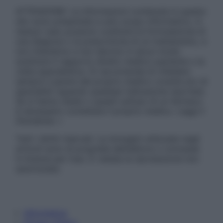
ATTENZIONE: Le informazioni contenute in questo
sito sono presentate a solo scopo informativo, in
nessun caso possono costituire la formulazione di
una diagnosi o la prescrizione di un trattamento, e
non intendono e non devono in alcun modo
sostituire il rapporto diretto medico-paziente o la
visita specialistica. Si raccomanda di chiedere
sempre il parere del proprio medico curante e/o di
specialisti riguardo qualsiasi indicazione riportata.
Se si hanno dubbi o quesiti sull’uso di un farmaco
è necessario contattare il proprio medico. Leggi il
Disclaimer »
Tutti i diritti riservati. Le immagini utilizzate negli
articoli sono di proprietà dell’editore o concesse
in licenza per l’uso. È vietata la riproduzione non
autorizzata.
Informativa
Privacy Policy