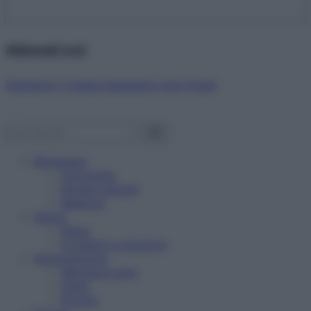
Abbonati ora!
Starbene ti regala benessere ogni mese!
Benessere
Psicologia
Rimedi naturali
Bellezza
Salute
News
Problemi e soluzioni
Alimentazione
Mangiare sano
Diete
Ricette