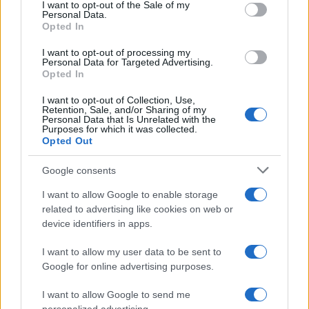
services and may gather and store information including but
I want to opt-out of the Sale of my
Personal Data.
not limited to your visit or usage behaviour. You may click to
Opted In
grant or deny consent to Google and its third-party tags to
use your data for below specified purposes in below Google
I want to opt-out of processing my
consent section.
Personal Data for Targeted Advertising.
Opted In
I want to opt-out of Collection, Use,
Retention, Sale, and/or Sharing of my
Personal Data that Is Unrelated with the
Purposes for which it was collected.
Opted Out
Google consents
I want to allow Google to enable storage
related to advertising like cookies on web or
device identifiers in apps.
I want to allow my user data to be sent to
Google for online advertising purposes.
I want to allow Google to send me