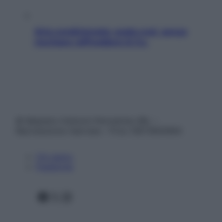
Aria condizionata: usala così, senza
rischiare raffreddore & Co.
© Belpietro Edizioni Periodiche SRL –
Riproduzione riservata – P.Iva 13673600964
Chi siamo
Pubblicità
Facebook
X
Instagram