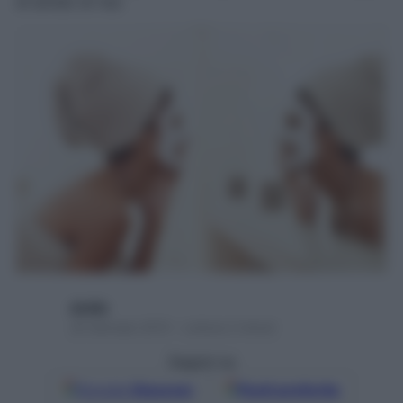
di amido di riso
alydip
20 Gennaio 2015 – Lettura 2 minuti
Seguici su
Google
Discover
Fonti preferite