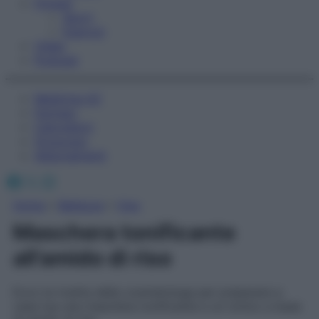
Fitness
Sport
Esercizi
Video
Podcast
Medicina AZ
Farmaci
Calcolatori
Oroscopo
Abbonamenti
Facebook
X
Instagram
Home
»
Bellezza
»
Viso
Maschera tonificante
all’amido di riso
Ecco la ricetta della cosmetologa per preparare a
casa tua una maschera tonificante e un tonico a base