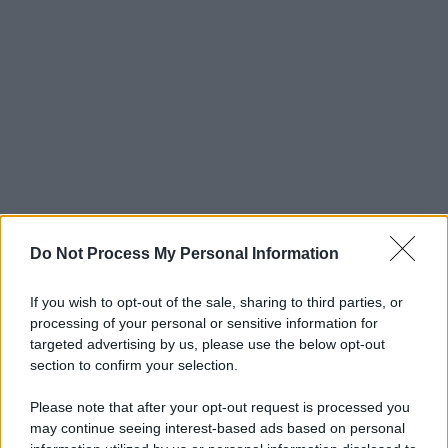
Do Not Process My Personal Information
If you wish to opt-out of the sale, sharing to third parties, or
processing of your personal or sensitive information for
targeted advertising by us, please use the below opt-out
section to confirm your selection.
Please note that after your opt-out request is processed you
may continue seeing interest-based ads based on personal