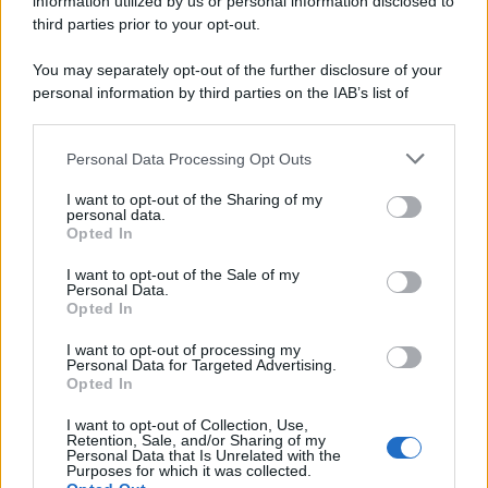
information utilized by us or personal information disclosed to
third parties prior to your opt-out.
You may separately opt-out of the further disclosure of your
personal information by third parties on the IAB’s list of
downstream participants.
Personal Data Processing Opt Outs
This information may also be disclosed by us to third parties
on the IAB’s List of Downstream Participants that may further
I want to opt-out of the Sharing of my
disclose it to other third parties.
personal data.
Opted In
Please note that this website/app uses one or more Google
services and may gather and store information including but
I want to opt-out of the Sale of my
Personal Data.
not limited to your visit or usage behaviour. You may click to
Opted In
grant or deny consent to Google and its third-party tags to
use your data for below specified purposes in below Google
I want to opt-out of processing my
consent section.
Personal Data for Targeted Advertising.
Opted In
I want to opt-out of Collection, Use,
Retention, Sale, and/or Sharing of my
Personal Data that Is Unrelated with the
Purposes for which it was collected.