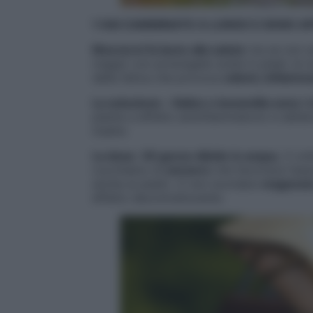
1 HAI CAMMINATO A LUNGO E SONO AF
Muoversi fa bene alla salute
ma se non se
magari con prolungate soste in piedi, le 
della fatica che provoca
edemi, infiamma
La soluzione:
«
Salice e boswellia sono i r
piante a effetto antinfiammatorio e defat
madre.
La dose
:
30 gocce diluite in acqua
, 3 vo
cucchiaino di
zenzero
che favorisce l’ass
anche ai piedi». E non scordare
magnesio
effetto decontratturante.