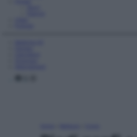
Fitness
Sport
Esercizi
Video
Podcast
Medicina AZ
Farmaci
Calcolatori
Oroscopo
Abbonamenti
Facebook
X
Instagram
Home
»
Bellezza
»
Corpo