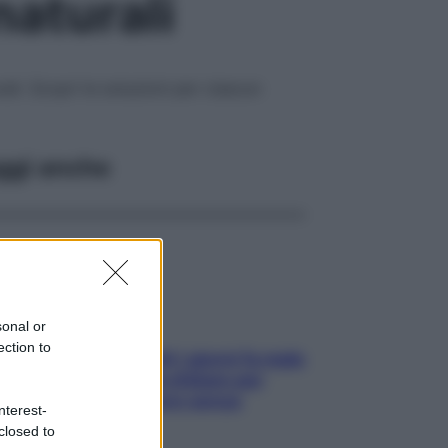
naturali
ali. Scopri le soluzioni per ciascun
ggi anche
sonal or
ection to
Doccia, lavarsi tutti i giorni fa male
alla pelle? I miti da sfatare per
proteggerla davvero senza
nterest-
stressarla
closed to