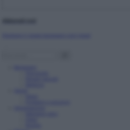
Abbonati ora!
Starbene ti regala benessere ogni mese!
Benessere
Psicologia
Rimedi naturali
Bellezza
Salute
News
Problemi e soluzioni
Alimentazione
Mangiare sano
Diete
Ricette