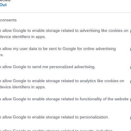
Out
consents
o allow Google to enable storage related to advertising like cookies on
evice identifiers in apps.
o allow my user data to be sent to Google for online advertising
s.
to allow Google to send me personalized advertising.
o allow Google to enable storage related to analytics like cookies on
evice identifiers in apps.
ui
tacchi
, a sostenerti per ore in
posizioni forzate
o
o allow Google to enable storage related to functionality of the website
ttà, i tuoi
piedi
a un certo punto si ribellano e
, soprattutto quando fa particolarmente caldo.
o allow Google to enable storage related to personalization.
erto di medicina naturale, prendiamo in esame quattro
e le tue estremità, e per ciascuna vediamo quali sono
le
.
o allow Google to enable storage related to security, including