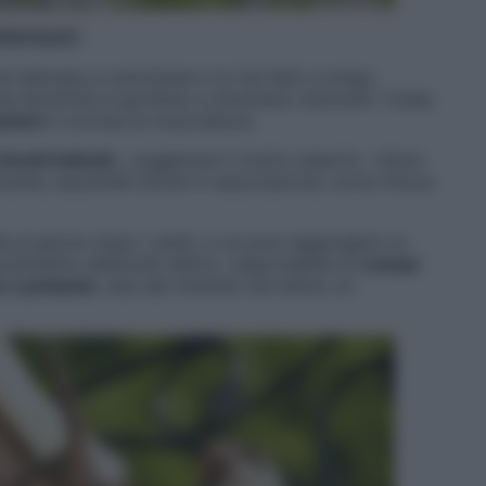
FATICATI
i abituata a camminare e lo hai fatto a lungo,
tue estremità si gonfiano e diventano doloranti. Colpa
zioni
e contrae la muscolatura.
imedi indicati
», suggerisce il nostro esperto. «Sono
icante, assumibili anche in associazione, come tintura
lte al giorno dopo i pasti, a cui puoi aggiungere un
orbimento dell’acido lattico, responsabile di
crampi
 e potassio
, due sali minerali che hanno un