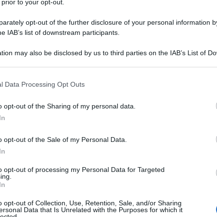
 prior to your opt-out.
rately opt-out of the further disclosure of your personal information by
he IAB’s list of downstream participants.
tion may also be disclosed by us to third parties on the IAB’s List of 
 that may further disclose it to other third parties.
 that this website/app uses one or more Google services and may gath
l Data Processing Opt Outs
including but not limited to your visit or usage behaviour. You may click 
 to Google and its third-party tags to use your data for below specifi
o opt-out of the Sharing of my personal data.
ti preferite
ogle consent section.
In
o opt-out of the Sale of my Personal Data.
In
to opt-out of processing my Personal Data for Targeted
ing.
In
o opt-out of Collection, Use, Retention, Sale, and/or Sharing
ersonal Data that Is Unrelated with the Purposes for which it
lected.