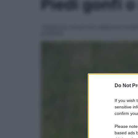
Piedi gonfi o
I fastidi più comuni che colpiscono le estr
problema
Do Not Pr
If you wish 
sensitive in
confirm your
Please note
based ads b