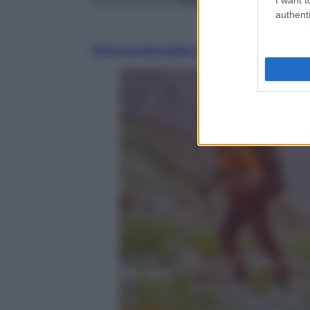
authenti
Fai la tua domanda ai nostri esperti