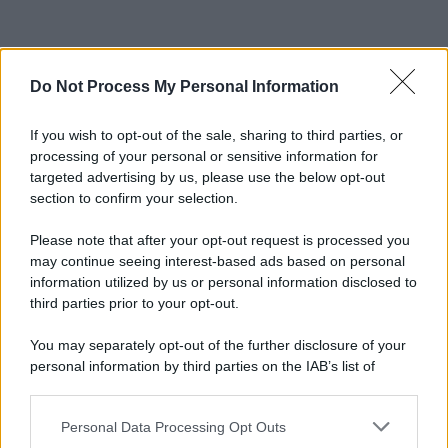
Do Not Process My Personal Information
If you wish to opt-out of the sale, sharing to third parties, or
processing of your personal or sensitive information for
targeted advertising by us, please use the below opt-out
section to confirm your selection.
Please note that after your opt-out request is processed you
may continue seeing interest-based ads based on personal
information utilized by us or personal information disclosed to
third parties prior to your opt-out.
You may separately opt-out of the further disclosure of your
personal information by third parties on the IAB’s list of
downstream participants.
Personal Data Processing Opt Outs
This information may also be disclosed by us to third parties