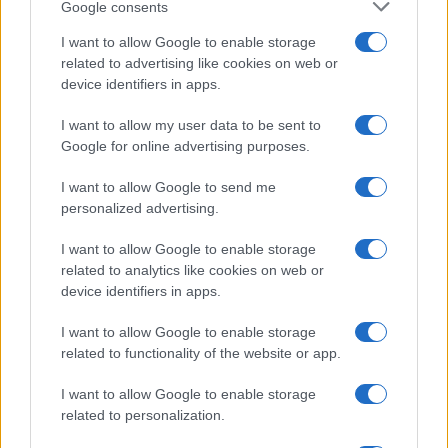
Google consents
I want to allow Google to enable storage
related to advertising like cookies on web or
device identifiers in apps.
I want to allow my user data to be sent to
Google for online advertising purposes.
I want to allow Google to send me
personalized advertising.
I want to allow Google to enable storage
related to analytics like cookies on web or
device identifiers in apps.
I want to allow Google to enable storage
related to functionality of the website or app.
I want to allow Google to enable storage
related to personalization.