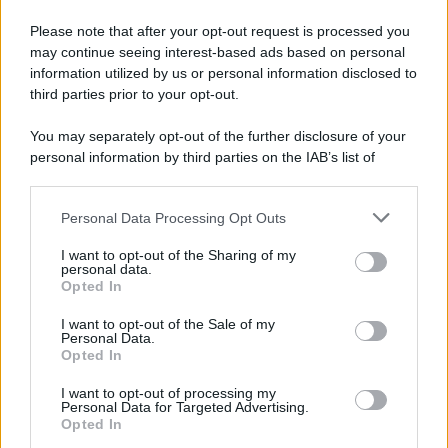
Please note that after your opt-out request is processed you
may continue seeing interest-based ads based on personal
information utilized by us or personal information disclosed to
third parties prior to your opt-out.
You may separately opt-out of the further disclosure of your
personal information by third parties on the IAB’s list of
downstream participants.
Personal Data Processing Opt Outs
This information may also be disclosed by us to third parties
on the IAB’s List of Downstream Participants that may further
I want to opt-out of the Sharing of my
disclose it to other third parties.
personal data.
Opted In
Please note that this website/app uses one or more Google
services and may gather and store information including but
I want to opt-out of the Sale of my
Personal Data.
not limited to your visit or usage behaviour. You may click to
Opted In
grant or deny consent to Google and its third-party tags to
use your data for below specified purposes in below Google
I want to opt-out of processing my
consent section.
Personal Data for Targeted Advertising.
Opted In