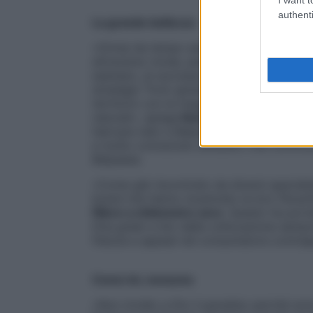
authenti
La grande bellezza
«Ormai da tempo assistiamo al rifiorire d
attraverso moda, passerelle e serie Tv n
esempio, al successo della seconda stagi
strategie “from global to local” tendono a
territorio con la maggiore specificità del
naturali», spiega
Nunzio Puglisi
, responsa
haircare nato a Belpasso (Catania), sull’E
e molto conosciuto all’estero che cominci
Belpaese.
«Come già riscontrato da diversi specialist
brand che hanno incentrato la loro filosof
filiere a chilometro zero
. Questo ha porta
Dna green e bio dalla collocazione semp
fiducia e appeal nel consumatore contrap
Come lei, nessuna
«Non invidio a Dio il paradiso perché sono