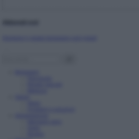
Abbonati ora!
Starbene ti regala benessere ogni mese!
Benessere
Psicologia
Rimedi naturali
Bellezza
Salute
News
Problemi e soluzioni
Alimentazione
Mangiare sano
Diete
Ricette