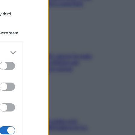
succede alle donne e cosa fare
subito
 third
Downstream
er and store
Doccia, lavarsi tutti i giorni fa male
to grant or
alla pelle? I miti da sfatare per
ed purposes
proteggerla davvero senza
stressarla
Aria condizionata: usala così,
senza rischiare raffreddore & Co.