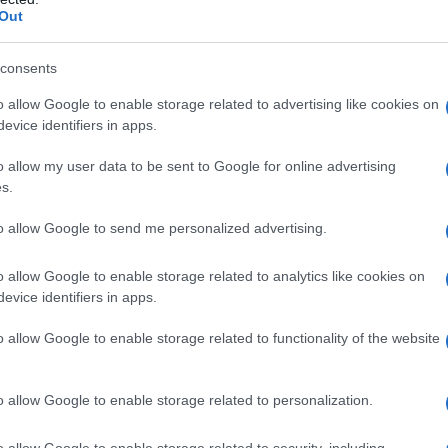
Out
consents
o allow Google to enable storage related to advertising like cookies on
 profuma di mandorle e
agrumi
, nell’immaginario
evice identifiers in apps.
igliosa terra risplende tutto l’anno. Ed è forse
n picchiata che sentiamo il bisogno del suo calore,
o allow my user data to be sent to Google for online advertising
arica vulcanica, della sua magia. Partendo, perché
s.
i pupi: oggi sono sempre più le
linee cosmetiche
to allow Google to send me personalized advertising.
i origine da cui estraggono i principi attivi delle loro
un pubblico sempre più esteso e affezionato.
o allow Google to enable storage related to analytics like cookies on
ra del viso, del corpo e dei capelli che, oltre a
evice identifiers in apps.
tano storie e diffondono l’energia e la cultura della
o allow Google to enable storage related to functionality of the website
eauty sta dunque emergendo, uniti dal comune
zzo di materie prime a chilometro zero che si fonde
o allow Google to enable storage related to personalization.
sviluppo tecnologico del settore. Il futuro della
o allow Google to enable storage related to security, including