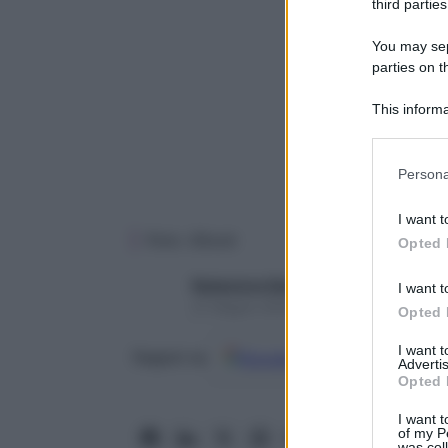
third parties
You may sepa
parties on t
This informa
Participants
Please note
Persona
information 
deny consent
I want t
in below Go
Foto: iStock
Opted 
Redazione Starbene
I want t
21 Giugno 2024 – Lettura 7 minuti
Opted 
I want 
Google
Discover
Fon
Seguici su
Advertis
Opted 
I want t
of my P
was col