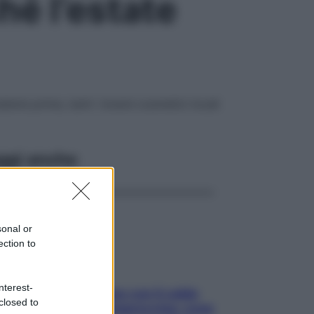
hé l’estate
terie prime, tanti i brand cosmetici locali
ggi anche
sonal or
ection to
nterest-
Perché la pressione con il caldo
closed to
scende e sale all’improvviso: cosa