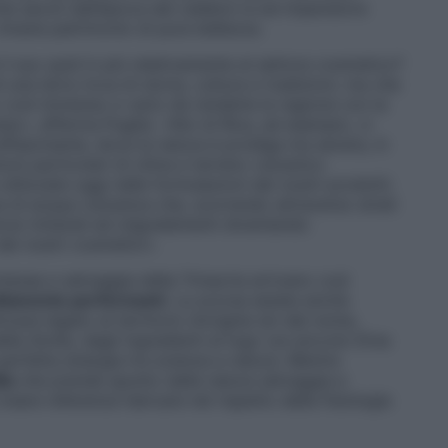
he secoli dall’epoca del celebre re ed imperatore
 rimane patrimonio di pura bellezza.
 il suo quid in più relativamente al settore cosmetico?
una terra ricca di storia, cultura e tradizioni, ma che
o così immenso e vario da renderla la regione con la
neo», afferma Puglisi. «Noi di Rica, ad esempio, ci
affascinante, dove la natura è prodiga ma severa, in
ioni particolari di clima e terreno vulcanico
tilizzate oggi nelle formulazioni dei nostri prodotti.
 di acqua vulcanica che, scorrendo attraverso strati
erosi minerali ed oligoelementi diventando
 dei nostri cosmetici».
tanea e selvaggia della Trinacria arrivano così
altamente performanti
. La scorsa estate anche
ncare legato al territorio d’origine sin dal nome,
la Sicilia, dagli ingredienti al logo (un piccolo Etna
 perfetta sinergia tra scienza e natura. Mentre
ia
che prende spunto dalla natura selvaggia e
creare referenze haircare nel rispetto della fisiologia