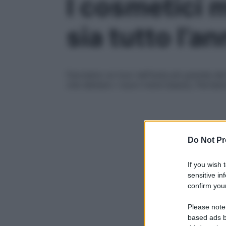
I cosmetici m
sia tutto l’a
Facciamo un tour nell’isola più grande del 
che dettano i nuovi trend beauty. Partia
Do Not Pr
If you wish 
sensitive in
confirm your
Please note
based ads b