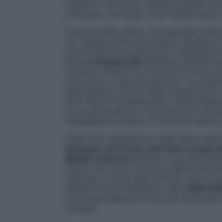
Federico II di Svevia. Saranno passati anc
normanno, ma l’isola, come l’Italia intera,
Cosa la rende, allora, così speciale, quale
«La risposta parte da lontano: parliamo di 
più di tutto ha un patrimonio naturalistic
più alta
biodiversità
dell’intero Mediterra
troviamo immersi in un territorio unico e 
cui la neve si mescola alla lava. Le condiz
determinano l’unicum delle materie prime u
Altro fattore fondamentale è l’abbondanza
di roccia basaltica, si arricchisce di num
l’ingrediente primario e il principio attivo
Dalla terra magmatica e dalla natura spon
shampoo, oli, creme, sieri viso e corpo 
Miriam Leone ha
lanciato il suo brand ski
Làvika, una vera e propria celebrazione del
stilizzato) e dove ogni formula ricerca la
dall’amore per Pantelleria, nasce
Riàh Sicil
spontanea dell’isola e dai suoi colori per 
cutanea.