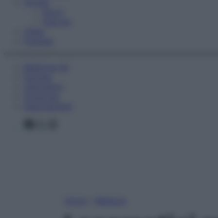
Fitness
Sport
Esercizi
Video
Podcast
Medicina AZ
Farmaci
Calcolatori
Oroscopo
Abbonamenti
Facebook
X
Instagram
Home
»
Bellezza