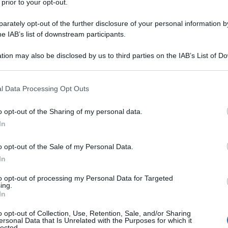
 prior to your opt-out.
rately opt-out of the further disclosure of your personal information by
he IAB’s list of downstream participants.
tion may also be disclosed by us to third parties on the IAB’s List of 
 that may further disclose it to other third parties.
 that this website/app uses one or more Google services and may gath
l Data Processing Opt Outs
including but not limited to your visit or usage behaviour. You may click 
 to Google and its third-party tags to use your data for below specifi
o opt-out of the Sharing of my personal data.
ogle consent section.
In
o opt-out of the Sale of my Personal Data.
In
to opt-out of processing my Personal Data for Targeted
ti preferite
ing.
In
o opt-out of Collection, Use, Retention, Sale, and/or Sharing
ersonal Data that Is Unrelated with the Purposes for which it
lected.