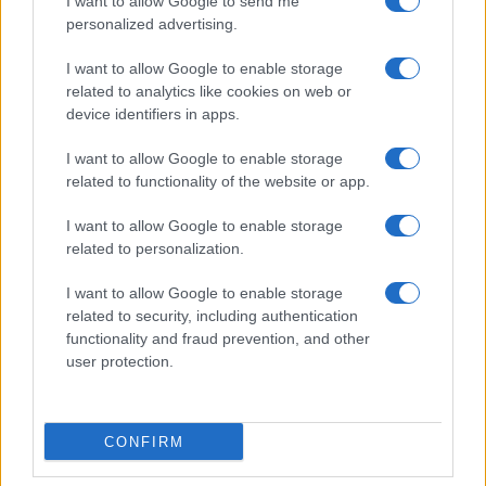
I want to allow Google to send me
personalized advertising.
I want to allow Google to enable storage
related to analytics like cookies on web or
device identifiers in apps.
I want to allow Google to enable storage
related to functionality of the website or app.
I want to allow Google to enable storage
related to personalization.
I want to allow Google to enable storage
related to security, including authentication
functionality and fraud prevention, and other
user protection.
CONFIRM