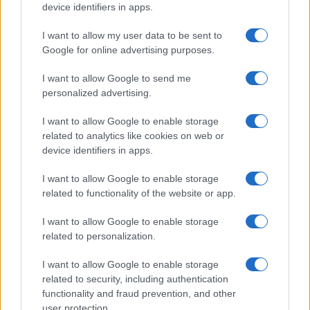
device identifiers in apps.
I want to allow my user data to be sent to
Google for online advertising purposes.
I want to allow Google to send me
personalized advertising.
I want to allow Google to enable storage
related to analytics like cookies on web or
device identifiers in apps.
I want to allow Google to enable storage
related to functionality of the website or app.
I want to allow Google to enable storage
related to personalization.
I want to allow Google to enable storage
related to security, including authentication
functionality and fraud prevention, and other
user protection.