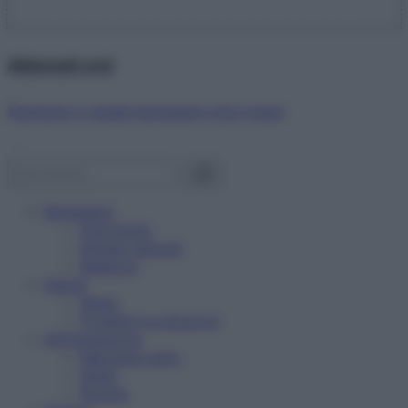
Abbonati ora!
Starbene ti regala benessere ogni mese!
Benessere
Psicologia
Rimedi naturali
Bellezza
Salute
News
Problemi e soluzioni
Alimentazione
Mangiare sano
Diete
Ricette