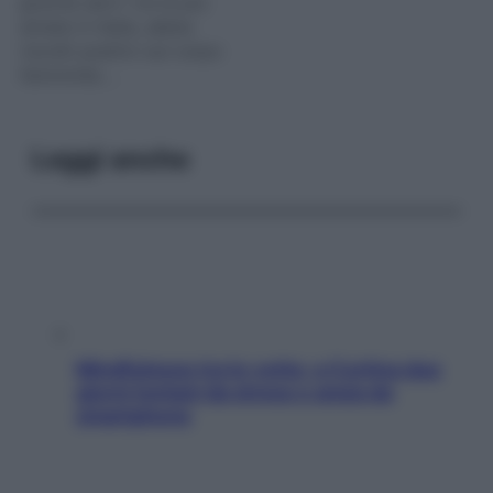
gravità zero”, tra le più
amate in Italia, abbia
risvolti positivi sul corpo
femminile….
Leggi anche
Mindfulness tra le vette: a Cortina due
giorni lontani da stress e ansia da
smartphone