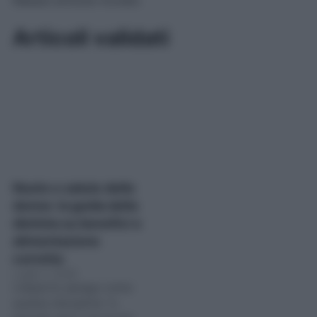
Nessun articolo trovato
Articoli validati
Nuoto e salute delle
donne: la guida della
dietista su benefici e
alimentazione
corretta
Luglio 7, 2026
L’esperta spiega come
questa disciplina “a