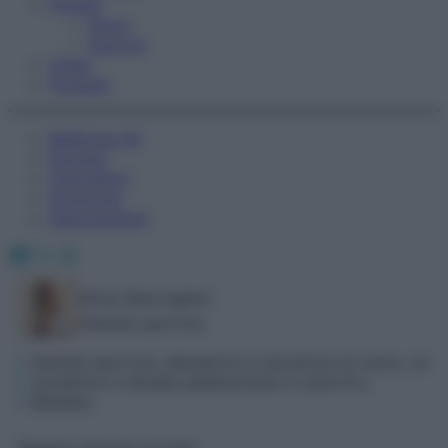
Fitness
Sport
Esercizi
Video
Podcast
Medicina AZ
Farmaci
Calcolatori
Oroscopo
Abbonamenti
Facebook
X
Instagram
Silvia Sberveglieri
Dietista sportiva
Dietista sportiva, allenatrice e istruttrice di nuoto, ex
nuotatrice e attuale pallanuotista in serie B a
Modena.