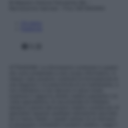
© Belpietro Edizioni Periodiche SRL –
Riproduzione riservata – P.Iva 13673600964
Chi siamo
Pubblicità
Facebook
X
Instagram
ATTENZIONE: Le informazioni contenute in questo
sito sono presentate a solo scopo informativo, in
nessun caso possono costituire la formulazione di
una diagnosi o la prescrizione di un trattamento, e
non intendono e non devono in alcun modo
sostituire il rapporto diretto medico-paziente o la
visita specialistica. Si raccomanda di chiedere
sempre il parere del proprio medico curante e/o di
specialisti riguardo qualsiasi indicazione riportata.
Se si hanno dubbi o quesiti sull’uso di un farmaco
è necessario contattare il proprio medico. Leggi il