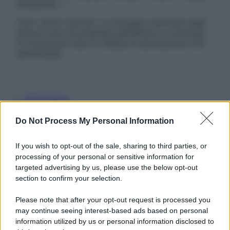
Disclaimer »
Tutti i diritti riservati. Le immagini utilizzate negli
articoli sono di proprietà dell’editore o concesse
in licenza per l’uso. È vietata la riproduzione non
autorizzata.
Informativa
Privacy Policy
Cookie Policy
Do Not Process My Personal Information
Note Legali
Preferenze Privacy
If you wish to opt-out of the sale, sharing to third parties, or
processing of your personal or sensitive information for
targeted advertising by us, please use the below opt-out
section to confirm your selection.
Please note that after your opt-out request is processed you
may continue seeing interest-based ads based on personal
information utilized by us or personal information disclosed to