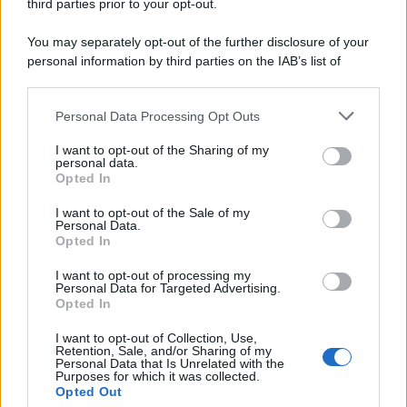
third parties prior to your opt-out.
You may separately opt-out of the further disclosure of your
personal information by third parties on the IAB’s list of
downstream participants.
Personal Data Processing Opt Outs
This information may also be disclosed by us to third parties
on the IAB’s List of Downstream Participants that may further
I want to opt-out of the Sharing of my
disclose it to other third parties.
personal data.
Opted In
Please note that this website/app uses one or more Google
services and may gather and store information including but
I want to opt-out of the Sale of my
Personal Data.
not limited to your visit or usage behaviour. You may click to
Opted In
grant or deny consent to Google and its third-party tags to
use your data for below specified purposes in below Google
I want to opt-out of processing my
consent section.
Personal Data for Targeted Advertising.
Opted In
I want to opt-out of Collection, Use,
Retention, Sale, and/or Sharing of my
Personal Data that Is Unrelated with the
Purposes for which it was collected.
Opted Out