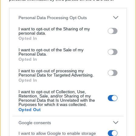
downstream participants.
Personal Data Processing Opt Outs
This information may also be disclosed by us to third parties
on the IAB’s List of Downstream Participants that may further
I want to opt-out of the Sharing of my
disclose it to other third parties.
personal data.
Opted In
Please note that this website/app uses one or more Google
services and may gather and store information including but
I want to opt-out of the Sale of my
Personal Data.
not limited to your visit or usage behaviour. You may click to
Opted In
grant or deny consent to Google and its third-party tags to
use your data for below specified purposes in below Google
I want to opt-out of processing my
consent section.
Personal Data for Targeted Advertising.
Opted In
I want to opt-out of Collection, Use,
Retention, Sale, and/or Sharing of my
Personal Data that Is Unrelated with the
Purposes for which it was collected.
Opted Out
Google consents
I want to allow Google to enable storage