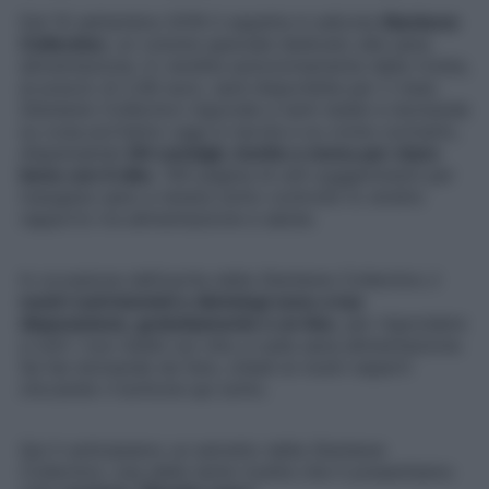
Dal 10 settembre 2016
ti aspetta in edicola
Starbene
Collection
, un volume speciale dedicato alla sana
alimentazione. In vendita autonomamente dalla rivista,
al prezzo di 2,90 euro, sar
à disponibile per 2 mesi.
Starbene Collection
risponde a tanti dubbi e domande
su cosa portiamo oggi in tavola e su come cucinarlo,
dispensando
84 consigli, ricette e menu per stare
bene con il cibo
. 100 pagine di utili suggerimenti per
mangiare sano e tenere sotto controllo lo stretto
rapporto tra alimentazione e salute.
In occasione dell’uscita della
Starbene Collection
,
i
nostri nutrizionisti e dietologi sono a tua
disposizione, gratuitamente e on line
, per rispondere
a tutti i tuoi dubbi sul cibo e sulla sana alimentazione.
Se hai domande da fare, chiedi ai nostri esperti
cliccando il bottone qui sotto.
Qui ti anticipiamo un estratto della
Starbene
Collection
, una delle tante ricette che ti presentiamo