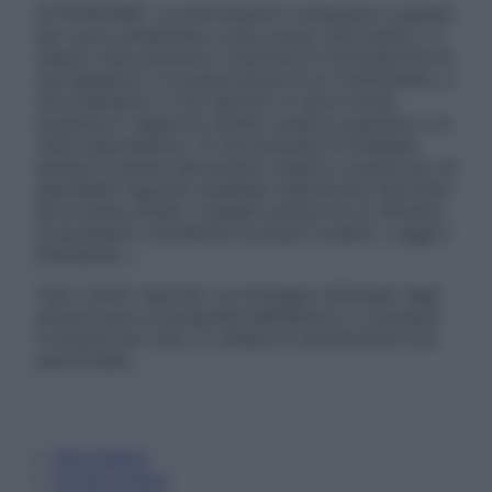
ATTENZIONE: Le informazioni contenute in questo
sito sono presentate a solo scopo informativo, in
nessun caso possono costituire la formulazione di
una diagnosi o la prescrizione di un trattamento, e
non intendono e non devono in alcun modo
sostituire il rapporto diretto medico-paziente o la
visita specialistica. Si raccomanda di chiedere
sempre il parere del proprio medico curante e/o di
specialisti riguardo qualsiasi indicazione riportata.
Se si hanno dubbi o quesiti sull’uso di un farmaco
è necessario contattare il proprio medico. Leggi il
Disclaimer »
Tutti i diritti riservati. Le immagini utilizzate negli
articoli sono di proprietà dell’editore o concesse
in licenza per l’uso. È vietata la riproduzione non
autorizzata.
Informativa
Privacy Policy