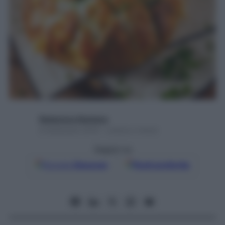
Redazione Starbene
8 Settembre 2016 – Lettura 2 minuti
Seguici su
Google
Discover
Fonti preferite