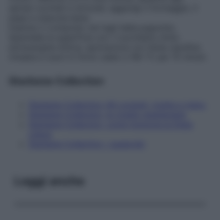
spinaci scottati e strizzati, aggiungi il formaggio, il
pepe e mescola bene.
Inserisci il composto nei tagli della pagnotta.
Spennella la superficie con 1 cucchiaino d’olio
extravergine d’oliva, spolverizza con l’erba cipollina
rimasta e cuoci in forno caldo a 160 °C per 15 minuti.
Starbene Collection
Starbene Collection: 84 consigli, ricette e menu
Starbene Collection, le ricette vegetariane
Starbene Collection, come funziona la Dieta
Libera
Starbene Collection, i supercibi
Leggi anche