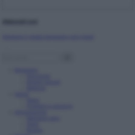
Abbonati ora!
Starbene ti regala benessere ogni mese!
Benessere
Psicologia
Rimedi naturali
Bellezza
Salute
News
Problemi e soluzioni
Alimentazione
Mangiare sano
Diete
Ricette