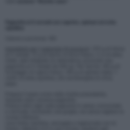
nella
sezione “Ricette sane”
.
Pagnotta ai 5 cereali con caprino, spinaci ed erba
cipollina
Calorie a porzione: 160
Ingredienti per 1 pagnotta (8 porzioni)
: 375 g di farina
ai 5 cereali, 12 g di lievito di birra fresco, 5 cl di latte,
miele, sale integrale (in alternativa, procurati una
pagnotta ai 5 cereali da 500 g). Per farcire: 100 g di
formaggio di capra fresco, 100 g di spinaci baby, 1
ciuffo di erba cipollina, olio extravergine di oliva,
pepe.
Prepara il pane come nella ricetta precedente,
facendo però un’unica pagnotta.
Pratica tanti tagli sulla pagnotta in senso orizzontale
e verticale, formando una griglia, ma senza tagliare la
crosta inferiore.
Lava l’erba cipollina, asciugala e tagliuzzala con le
forbici. Mettine 2/3 in una ciotola, assieme agli