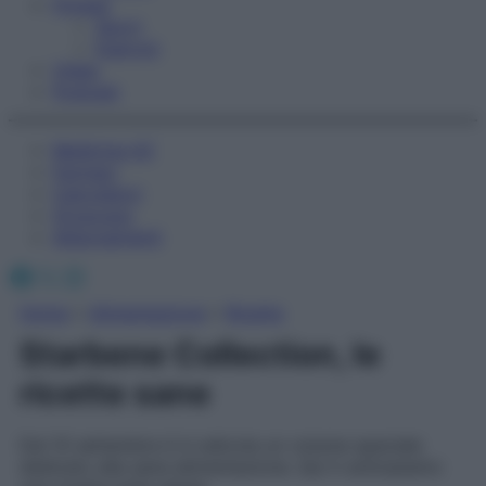
Fitness
Sport
Esercizi
Video
Podcast
Medicina AZ
Farmaci
Calcolatori
Oroscopo
Abbonamenti
Facebook
X
Instagram
Home
»
Alimentazione
»
Ricette
Starbene Collection, le
ricette sane
Dal 10 settembre è in edicola un volume speciale
dedicato alla sana alimentazione. Qui ti anticipiamo