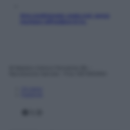
Aria condizionata: usala così, senza
rischiare raffreddore & Co.
© Belpietro Edizioni Periodiche SRL –
Riproduzione riservata – P.Iva 13673600964
Chi siamo
Pubblicità
Facebook
X
Instagram