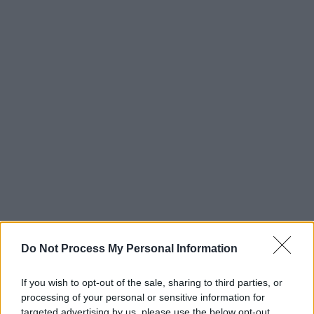
Do Not Process My Personal Information
If you wish to opt-out of the sale, sharing to third parties, or
processing of your personal or sensitive information for
targeted advertising by us, please use the below opt-out