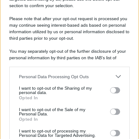
section to confirm your selection.
Please note that after your opt-out request is processed you
may continue seeing interest-based ads based on personal
information utilized by us or personal information disclosed to
third parties prior to your opt-out.
You may separately opt-out of the further disclosure of your
personal information by third parties on the IAB’s list of
downstream participants.
Personal Data Processing Opt Outs
This information may also be disclosed by us to third parties
on the IAB’s List of Downstream Participants that may further
I want to opt-out of the Sharing of my
disclose it to other third parties.
personal data.
Opted In
Please note that this website/app uses one or more Google
services and may gather and store information including but
I want to opt-out of the Sale of my
Personal Data.
not limited to your visit or usage behaviour. You may click to
Opted In
grant or deny consent to Google and its third-party tags to
use your data for below specified purposes in below Google
I want to opt-out of processing my
consent section.
Personal Data for Targeted Advertising.