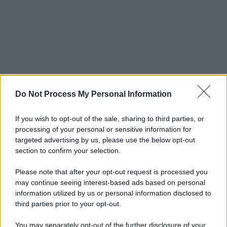
Do Not Process My Personal Information
If you wish to opt-out of the sale, sharing to third parties, or
processing of your personal or sensitive information for
targeted advertising by us, please use the below opt-out
section to confirm your selection.
Please note that after your opt-out request is processed you
may continue seeing interest-based ads based on personal
information utilized by us or personal information disclosed to
third parties prior to your opt-out.
You may separately opt-out of the further disclosure of your