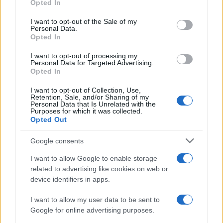
Opted In
Please note that this website/app uses one or more Google
services and may gather and store information including but
I want to opt-out of the Sale of my
Personal Data.
not limited to your visit or usage behaviour. You may click to
Opted In
grant or deny consent to Google and its third-party tags to
use your data for below specified purposes in below Google
I want to opt-out of processing my
consent section.
Personal Data for Targeted Advertising.
Opted In
I want to opt-out of Collection, Use,
Retention, Sale, and/or Sharing of my
Personal Data that Is Unrelated with the
Purposes for which it was collected.
Opted Out
Google consents
I want to allow Google to enable storage
related to advertising like cookies on web or
device identifiers in apps.
I want to allow my user data to be sent to
Google for online advertising purposes.