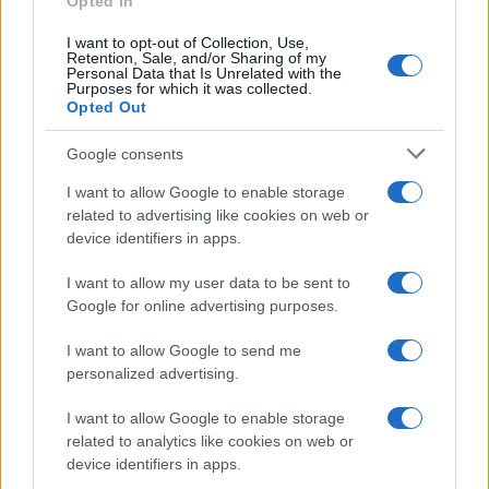
Opted In
I want to opt-out of Collection, Use,
Retention, Sale, and/or Sharing of my
Personal Data that Is Unrelated with the
Purposes for which it was collected.
Opted Out
Google consents
I want to allow Google to enable storage
related to advertising like cookies on web or
device identifiers in apps.
I want to allow my user data to be sent to
Google for online advertising purposes.
I want to allow Google to send me
personalized advertising.
I want to allow Google to enable storage
related to analytics like cookies on web or
device identifiers in apps.