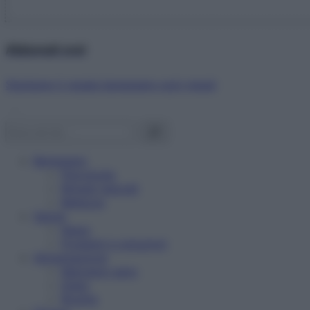
Abbonati ora!
Starbene ti regala benessere ogni mese!
Benessere
Psicologia
Rimedi naturali
Bellezza
Salute
News
Problemi e soluzioni
Alimentazione
Mangiare sano
Diete
Ricette