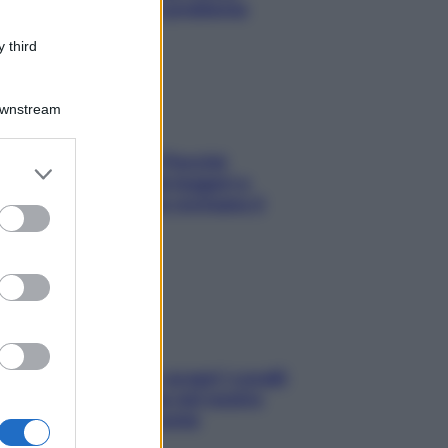
risolvere l’annoso problema
 third
Downstream
Fame dopo cena? Perché
er and store
succede e 6 snack leggeri e
to grant or
appetitosi che non rovinano il
ed purposes
sonno
Non solo Maldive: scopri i coralli
che si nascondono nel nostro
Mediterraneo (e come
proteggerli)