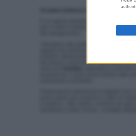
authenti
Un piano d’attacco in 5 step
È un regime alimentare di
28 giorni, suddi
per il nostro metabolismo che, se non son
del dimagrimento.
«Pensiamo alla grelina, nota non a caso co
segnali che stimolano l’appetito. C’è poi la
presenti nell’ipotalamo, regolandolo; ment
del grasso corporeo: se i suoi livelli non
sono poi
l’insulina
, deputata al controllo 
produzione, in gran parte indotta dallo st
carboidrati e proteine».
Presta perciò attenzione ai segnali che il co
primo passo per scoprire lo stato di salut
il medico). «Ma intanto comincia ad agire
benessere e peso forma», consiglia Margh