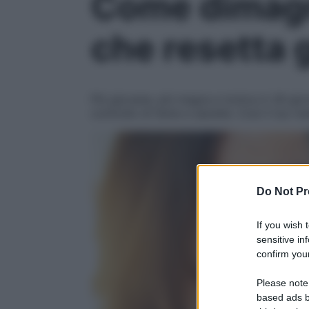
Come dimagri
che resetta 
Più giovane, più magra e tonica in 28 giorn
controllo di fame e sazietà. Così il tuo m
Do Not Pr
If you wish 
sensitive in
confirm your
Please note
based ads b