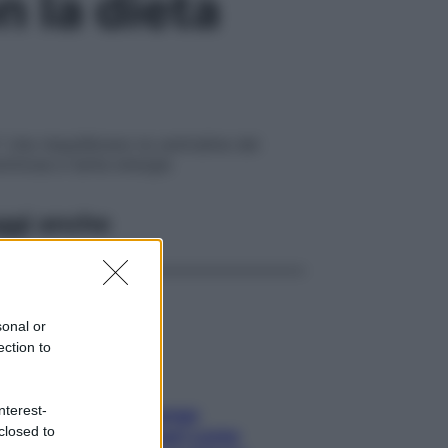
 la dieta
 che riequilibrano le centraline del
uminosa e tanta energia
ggi anche
sonal or
ection to
nterest-
Capelli spezzati lungo
closed to
l’attaccatura? Scopri come