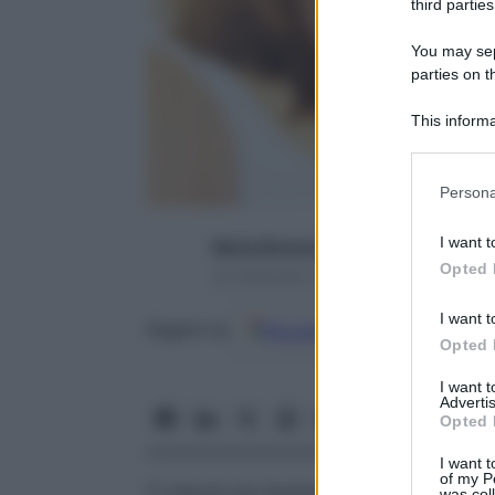
third parties
You may sepa
parties on t
This informa
Participants
Please note
Persona
information 
deny consent
I want t
Maria Simona Lualdi
in below Go
Opted 
23 Settembre 2022 – Lettura 9 minuti
I want t
Google
Discover
Fon
Seguici su
Opted 
I want 
Advertis
Opted 
I want t
of my P
Ti stanchi più facilmente, l’umore è baller
was col