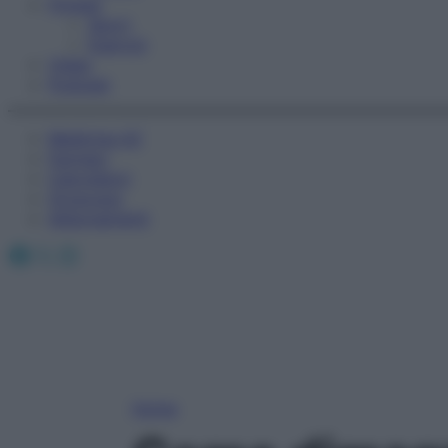
Fitness
Sport
Esercizi
Video
Podcast
Medicina AZ
Farmaci
Calcolatori
Oroscopo
Abbonamenti
Facebook
X
Instagram
Home