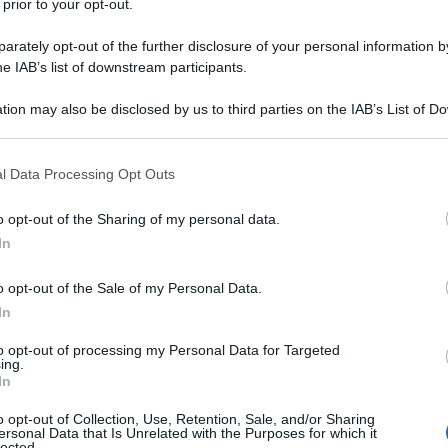
 prior to your opt-out.
rately opt-out of the further disclosure of your personal information by
he IAB’s list of downstream participants.
tion may also be disclosed by us to third parties on the IAB’s List of 
 that may further disclose it to other third parties.
 that this website/app uses one or more Google services and may gath
l Data Processing Opt Outs
including but not limited to your visit or usage behaviour. You may click 
 to Google and its third-party tags to use your data for below specifi
o opt-out of the Sharing of my personal data.
ogle consent section.
In
o opt-out of the Sale of my Personal Data.
ti preferite
In
to opt-out of processing my Personal Data for Targeted
ing.
In
o opt-out of Collection, Use, Retention, Sale, and/or Sharing
ersonal Data that Is Unrelated with the Purposes for which it
ino, provi a metterti a dieta ma sei frustrata perché
lected.