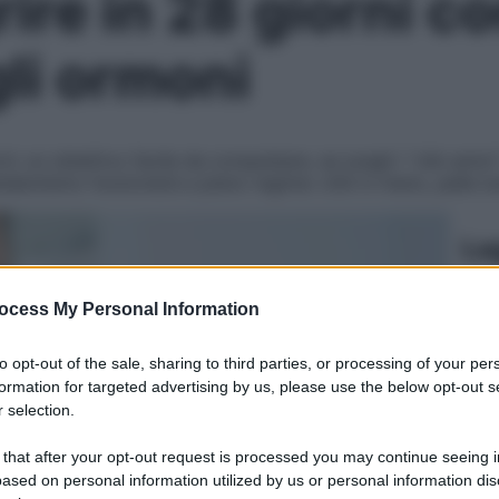
re in 28 giorni con
gli ormoni
i: un obiettivo facile da conquistare, se scegli i “cibi amici”
etabolismo funzionerà a pieno regime: chili in meno, pelle l
Le
ocess My Personal Information
to opt-out of the sale, sharing to third parties, or processing of your per
formation for targeted advertising by us, please use the below opt-out s
 selection.
 that after your opt-out request is processed you may continue seeing i
ased on personal information utilized by us or personal information dis