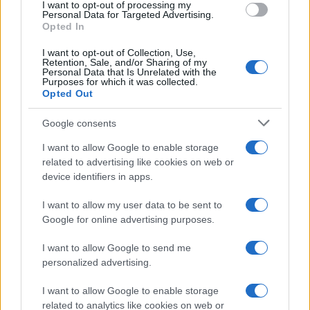
I want to opt-out of processing my
consent section.
Personal Data for Targeted Advertising.
Opted In
I want to opt-out of Collection, Use,
Retention, Sale, and/or Sharing of my
Personal Data that Is Unrelated with the
Purposes for which it was collected.
Opted Out
Google consents
I want to allow Google to enable storage
related to advertising like cookies on web or
device identifiers in apps.
I want to allow my user data to be sent to
Google for online advertising purposes.
I want to allow Google to send me
personalized advertising.
I want to allow Google to enable storage
related to analytics like cookies on web or