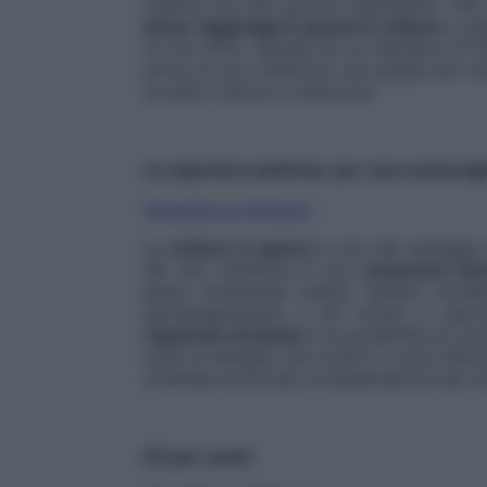
insieme ad altri gustosi ingredienti. Da
dover aggiungere grassi in cottura
e god
(e non solo). Questa ha un diametro di 
prova la tua creatività: una griglia per 
su piani cottura a induzione.
La vaporiera elettrica: per una cucina lig
Acquista su Amazon
La
cottura a vapore
è uno dei vantaggi d
dei cibi mantiene le loro
proprietà nutr
gusto totalmente intatto. Questo mode
autospegnimento a 60 minuti e vasch
risparmio di tempo
e la possibilità di cu
tutta la famiglia, per pranzi e cene sfizio
orientale anche per la sistemazione dei cib
Kit per sushi