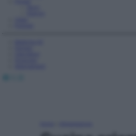
Fitness
Sport
Esercizi
Video
Podcast
Medicina AZ
Farmaci
Calcolatori
Oroscopo
Abbonamenti
Facebook
X
Instagram
Home
»
Alimentazione