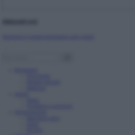
Abbonati ora!
Starbene ti regala benessere ogni mese!
Benessere
Psicologia
Rimedi naturali
Bellezza
Salute
News
Problemi e soluzioni
Alimentazione
Mangiare sano
Diete
Ricette