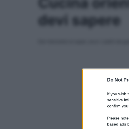
Cucina orient
devi sapere
Dal ristorante al super, ecco i piatti da 
Do Not Pr
If you wish 
sensitive in
confirm your
Please note
based ads b