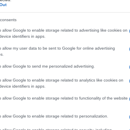
Out
consents
di
riso
conquista il Paese della dieta mediterranea,
sapori che vengono dall’
Oriente
. Si moltiplicano anche
o allow Google to enable storage related to advertising like cookies on
e sugli scaffali del supermercato compaiono sempre
evice identifiers in apps.
ezie
esotiche, verdure giapponesi e coreane.
o allow my user data to be sent to Google for online advertising
biamo chiesto a due esperti. Che in queste pagine ci
s.
gredienti alleati del nostro
benessere
.
to allow Google to send me personalized advertising.
&co.
o allow Google to enable storage related to analytics like cookies on
evice identifiers in apps.
longevi del globo, e anche i più magri, insieme ai
Levante è ipocalorica
, calibrata e completa, perché
o allow Google to enable storage related to functionality of the website
 proteine e vegetali nelle giuste proporzioni», spiega
onomiche, tecnico ed educatore alimentare, esperto di
o allow Google to enable storage related to personalization.
: è
fonte di acidi grassi Omega 3
, che proteggono
iana Scatozza
, medico dietologo a Milano. «La
soia
,
o allow Google to enable storage related to security, including