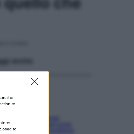
o quello che
ese e coreana
ggi anche
sonal or
ection to
Capelli spezzati lungo
nterest-
l’attaccatura? Scopri come
closed to
risolvere l’annoso problema