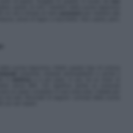
l pollo al pesce. Sceglila di qualità, in modo da
non
ere, quindi, di tutti i benefici della cucina nipponica
39 cm ed è dotata di tanti
accessori
per mettere alla
tempura, pinze di legno e bacchette. Non usarla, però,
ht
ella cucina nipponica. Infatti, questo tipo di cottura
izionali
(vitamine, minerali antiossidanti) e anche il
llo è
elettrico
e a più piani. In più, ha un timer di
ette senza BPA. Ciò significa anche un notevole
ocere un pasto completo in una volta sola. L’ideale per
si ma sani. Ricordati di seguire i principi della cucina
i sui vari ripiani.