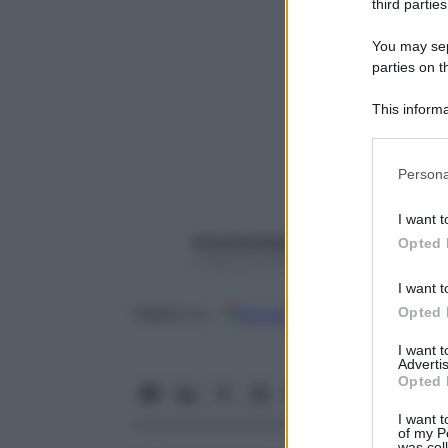
third parties
You may sepa
parties on t
This informa
Participants
Please note
Persona
information 
deny consent
I want t
in below Go
francescapapa07
Opted 
2 Febbraio 2018 – Lettura 9 minuti
I want t
Opted 
Google
Discover
Fon
Seguici su
I want 
Advertis
Opted 
I want t
of my P
was col