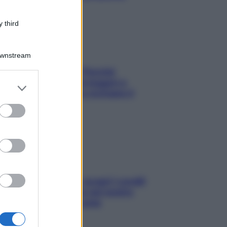
 third
Downstream
Fame dopo cena? Perché
succede e 6 snack leggeri e
er and store
appetitosi che non rovinano il
to grant or
sonno
ed purposes
Non solo Maldive: scopri i coralli
che si nascondono nel nostro
Mediterraneo (e come
proteggerli)