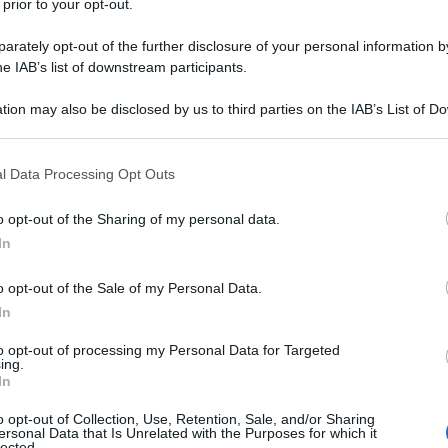
 prior to your opt-out.
rately opt-out of the further disclosure of your personal information by
he IAB’s list of downstream participants.
tion may also be disclosed by us to third parties on the IAB’s List of 
 that may further disclose it to other third parties.
 that this website/app uses one or more Google services and may gath
l Data Processing Opt Outs
including but not limited to your visit or usage behaviour. You may click 
 to Google and its third-party tags to use your data for below specifi
o opt-out of the Sharing of my personal data.
ogle consent section.
In
o opt-out of the Sale of my Personal Data.
In
ti preferite
to opt-out of processing my Personal Data for Targeted
ing.
In
o opt-out of Collection, Use, Retention, Sale, and/or Sharing
ersonal Data that Is Unrelated with the Purposes for which it
lected.