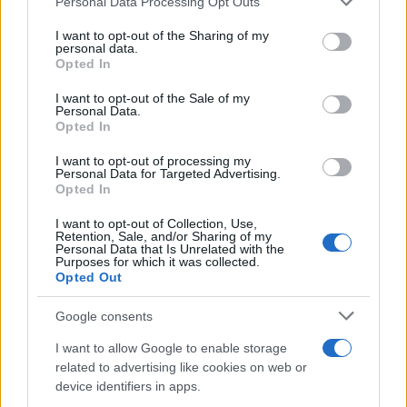
Personal Data Processing Opt Outs
This information may also be disclosed by us to third parties
on the IAB’s List of Downstream Participants that may further
I want to opt-out of the Sharing of my
disclose it to other third parties.
personal data.
Opted In
Please note that this website/app uses one or more Google
services and may gather and store information including but
I want to opt-out of the Sale of my
Personal Data.
not limited to your visit or usage behaviour. You may click to
Opted In
grant or deny consent to Google and its third-party tags to
use your data for below specified purposes in below Google
I want to opt-out of processing my
consent section.
Personal Data for Targeted Advertising.
Opted In
I want to opt-out of Collection, Use,
Retention, Sale, and/or Sharing of my
Personal Data that Is Unrelated with the
Purposes for which it was collected.
Opted Out
Google consents
I want to allow Google to enable storage
related to advertising like cookies on web or
device identifiers in apps.