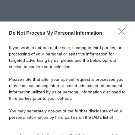
Do Not Process My Personal Information
If you wish to opt-out of the sale, sharing to third parties, or
processing of your personal or sensitive information for
targeted advertising by us, please use the below opt-out
section to confirm your selection.
Please note that after your opt-out request is processed you
may continue seeing interest-based ads based on personal
information utilized by us or personal information disclosed to
third parties prior to your opt-out.
You may separately opt-out of the further disclosure of your
personal information by third parties on the IAB’s list of
downstream participants.