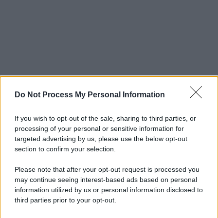
Do Not Process My Personal Information
If you wish to opt-out of the sale, sharing to third parties, or
processing of your personal or sensitive information for
targeted advertising by us, please use the below opt-out
section to confirm your selection.
Please note that after your opt-out request is processed you
may continue seeing interest-based ads based on personal
information utilized by us or personal information disclosed to
third parties prior to your opt-out.