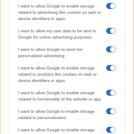
I want to allow Google to enable storage
related to advertising like cookies on web or
device identifiers in apps.
I want to allow my user data to be sent to
Google for online advertising purposes.
I want to allow Google to send me
personalized advertising.
I want to allow Google to enable storage
related to analytics like cookies on web or
device identifiers in apps.
I want to allow Google to enable storage
related to functionality of the website or app.
I want to allow Google to enable storage
related to personalization.
I want to allow Google to enable storage