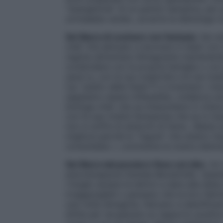
“energetiche” di un panino semplice, pe
un’insalata verde», avverte la dietologa C
Sei libera di cucinare con fantasia
. Qui e
chef. Già abituato a lavorare in team con
regime alimentare dimagrante mantenendo i
condividere con la propria famiglia o con g
sarai tu, con la tua creatività e le tue trad
tuo “piatto delle feste”?) a inventare i men
sappiamo essere inflessibile, collabora an
biologa-chef, che sa interpretare in chiav
con le sue ricette fantasiose che se si ma
non si soffre di attacchi di fame. «Basta 
migliore perché le “regole” che stiamo im
consolidata », commenta la nostra dietolo
Sei libera dal pensiero fisso sul cibo
. Un
psicoterapeuta Daniela Bavestrello. Quando
«Voglio aiutare le lettrici a dare alla diet
irraggiungibili o pensano che la loro felic
una volta dimagrite, faticano a identifica
dritte per recuperare un rapporto positivo