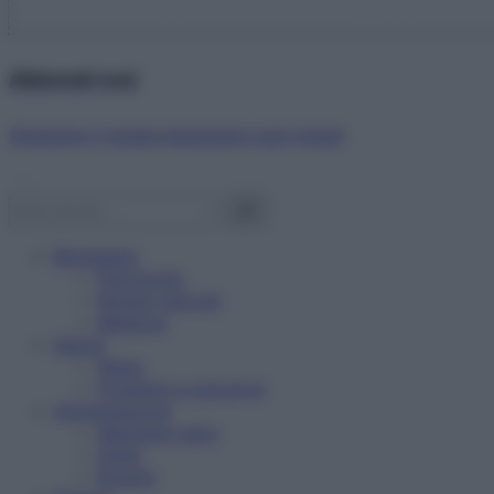
Abbonati ora!
Starbene ti regala benessere ogni mese!
Benessere
Psicologia
Rimedi naturali
Bellezza
Salute
News
Problemi e soluzioni
Alimentazione
Mangiare sano
Diete
Ricette