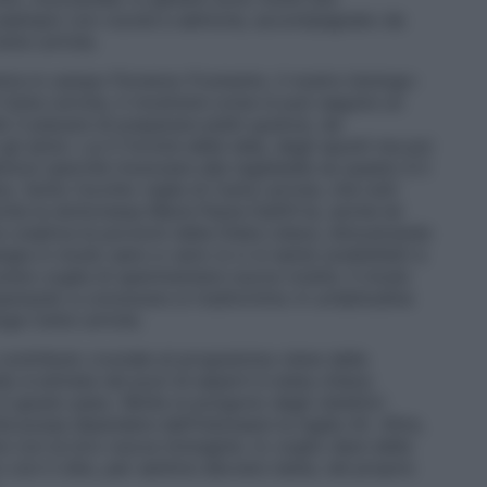
r esempio con rucola e salmone, accompagnato da
arla Lertola.
ntra in campo Fiorenzo Frumento, il nostro biologo-
 Carla Lertola, ti mostrerà come si può seguire un
l piacere di preparare piatti gustosi, da
li amici. Lui ti fornirà delle idee, degli spunti ma poi
izioni (perché rinunciare alle tagliatelle se questo è il
u. Sotto l’occhio vigile di Carla Lertola, che tutti
che la dottoressa Maria Paola Dall’Erta, anche lei
e creativa le porzioni della Dieta Libera, dimostrando
ngia in modo sano e vario si ci si sente soddisfatti e
avere voglia di sperimentare nuove ricette. Il modo
parando a conoscere si trasformino in un’abitudine
ga Carla Lertola.
 contributo cruciale al programma viene dalla
 è entrata nel pool di esperti è stata chiara:
a il giusto peso. Molte si pongono degli obiettivi
ità possa dipendere dall’indossare la taglia 42. Altre,
rsi con la loro nuova immagine. Io voglio dare delle
 con il cibo, per sentirsi davvero bene, nel proprio