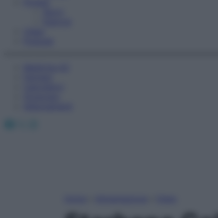
Fitness
Sport
Esercizi
Video
Podcast
Medicina AZ
Farmaci
Calcolatori
Oroscopo
Abbonamenti
Facebook
X
Instagram
Home
»
Alimentazione
»
Diete