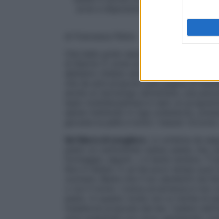
avrai a disposizione non uno, ma ben o
senza
di
Francesca Pietra
Che bello poter associare la parola dieta,
di libertà. È come se il piombo diventasse 
abbiamo chiesto aiuto ai nostri migliori es
che da anni propone sulle pagine di Star
anche un tecnologo alimentare, una psico
team multidisciplinare è nato un program
salute mettendo in riga colesterolo, pre
giovane la pelle e tonici i tessuti. Eccone i
Sei libera di scegliere
. Lo schema da seg
pasto un carboidrato (pane, pasta, riso, p
formaggio, legumi…) e tanta verdura. Ti p
Non è vietato. E se hai poco tempo puoi 
cucinare. Basta che il tuo sandwich sia f
o con il tonno. L’unica avvertenza è non u
pasto. In questo modo non si rischia di e
insalatone proposte dai bar. Cadere nell’i
sono preparate con uova, gamberetti, ton