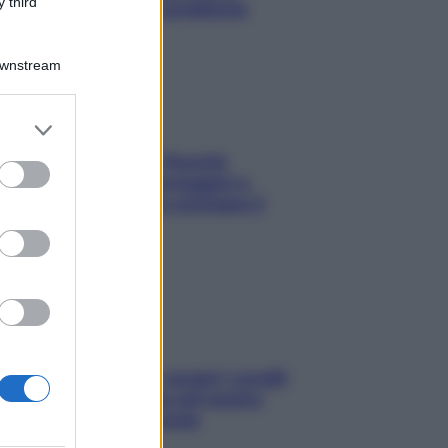
 third
risolvere l’annoso problema
Downstream
er and store
to grant or
Fame dopo cena? Perché
ed purposes
succede e 6 snack leggeri e
appetitosi che non rovinano il
sonno
Non solo Maldive: scopri i coralli
che si nascondono nel nostro
Mediterraneo (e come
proteggerli)