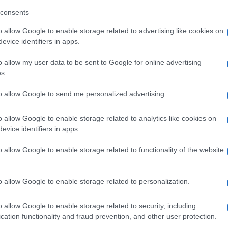
consents
la
Starbene
Collection
, un volume speciale dedicato
mamente dalla rivista, al prezzo di 2,90 euro, sar
à
o allow Google to enable storage related to advertising like cookies on
evice identifiers in apps.
i e domande su cosa portiamo oggi in tavola e su
 ricette e menu per stare bene con il cibo
. 100
o allow my user data to be sent to Google for online advertising
sano e tenere sotto controllo lo stretto rapporto tra
s.
to allow Google to send me personalized advertising.
lection
,
i nostri nutrizionisti e dietologi sono a tua
er rispondere a tutti i tuoi dubbi sul cibo e sulla sana
o allow Google to enable storage related to analytics like cookies on
edi ai nostri esperti cliccando il bottone qui sotto.
evice identifiers in apps.
o allow Google to enable storage related to functionality of the website
ne Collection
,
estratto dalla sezione “La Dieta
o allow Google to enable storage related to personalization.
o allow Google to enable storage related to security, including
a Dieta Libera di Starbene
cation functionality and fraud prevention, and other user protection.
mparerai a mangiare bene, perdendo peso in salute. E