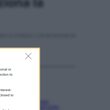
iona la
piamo un contenuto. E sei hai domande da
ggi anche
sonal or
ection to
nterest-
closed to
Capelli spezzati lungo
l’attaccatura? Scopri come