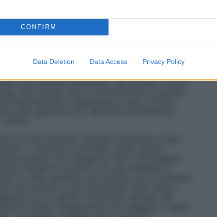
tto menu ricchi di consigli e trucchi per dimagrire
 sentirti a dieta!
CONFIRM
 in genere sinonimo di rinunce e dure regole, all’idea
Data Deletion
Data Access
Privacy Policy
oro. Per realizzare questa alchimia così difficile
perti. Prima fra tutti Carla Lertola, la superdietologa
bene il suo metodo dimagrante. Ma nel pool ci sono
loga, due biologi-chef e una farmacista. Da questo
ma che permette di raggiungere il peso forma in
ssione alta, glicemia & Co. Ma anche mantenendo
 cardini.
uire è molto semplice: bisogna consumare a ogni
atate…), una fonte di proteine (carne, pesce,
iace la pasta? Puoi mangiarla. Adori il formaggio?
anche mangiare un panino, non sei obbligata a
arcito in modo semplice, per esempio con la bresaola
nire più proteine (o più carboidrati) nello stesso
sagerare con le calorie. «Pensa per esempio alle
nganno è facle. All’apparenza sono leggere, in realtà
no, mozzarella. In genere sono molto più