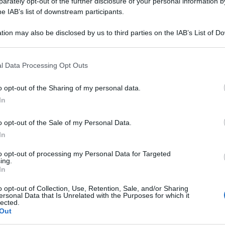
rately opt-out of the further disclosure of your personal information by
he IAB’s list of downstream participants.
tion may also be disclosed by us to third parties on the IAB’s List of 
 that may further disclose it to other third parties.
 that this website/app uses one or more Google services and may gath
l Data Processing Opt Outs
including but not limited to your visit or usage behaviour. You may click 
 to Google and its third-party tags to use your data for below specifi
o opt-out of the Sharing of my personal data.
ogle consent section.
In
o opt-out of the Sale of my Personal Data.
In
to opt-out of processing my Personal Data for Targeted
ing.
ti preferite
In
o opt-out of Collection, Use, Retention, Sale, and/or Sharing
ersonal Data that Is Unrelated with the Purposes for which it
lected.
Out