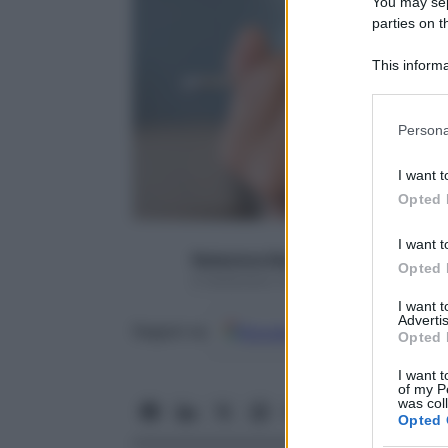
You may sepa
parties on t
This informa
Participants
Please note
Persona
information 
deny consent
I want t
in below Go
Opted 
I want t
Redazione Starbene
Opted 
6 Settembre 2016 – Lettura 4 minuti
I want 
Advertis
Google
Discover
Fon
Seguici su
Opted 
I want t
of my P
was col
Opted 