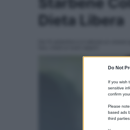
Starbene Col
Dieta Libera
Dal 10 settembre è in edicola un volume s
fare, chiedi ai nostri esperti
Do Not Pr
If you wish 
sensitive in
confirm your
Please note
based ads b
third parties