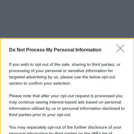
Do Not Process My Personal Information
If you wish to opt-out of the sale, sharing to third parties, or
processing of your personal or sensitive information for
targeted advertising by us, please use the below opt-out
section to confirm your selection.
Please note that after your opt-out request is processed you
may continue seeing interest-based ads based on personal
information utilized by us or personal information disclosed to
third parties prior to your opt-out.
You may separately opt-out of the further disclosure of your
personal information by third parties on the IAB’s list of