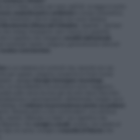
 sostanze vietate?
se in Italia, come nel resto dell’UE, la legge è molto
oni, anabolizzanti e antibiotici
a scopo preventivo,
inanza mostrano che le regole non sono sempre
el Movimento Difesa del Cittadino
. Quando i farmaci
ne che mangi rimangono zero tracce (o quantità
rché si aspetta che vengano
smaltiti dall’animale
i eventuali residui vengono generalmente distrutti
 medico nutrizionista
.
ive
e un sistema di controlli che, benché non sia
. Anche per questo vengono scoperte le frodi (come
eese)»,
spiega
Giorgio Donegani, tecnologo
ltre, la tracciabilità e la sicurezza sono
maggiori»,
quella sulla carne bovina già da anni deve riportare
macellazione e sezionamento dell’animale (meglio se è
l’obbligo di
indicare la provenienza anche su pollame
aprini. Attenta però a non confonderti: «
La dicitura
e, mentre “Allevato in Italia” non significa che
e Biasotto. Per
conigli e cavalli
, invece, non esiste al
tipo di carne, rivolgiti a
macellai di fiducia
che
.