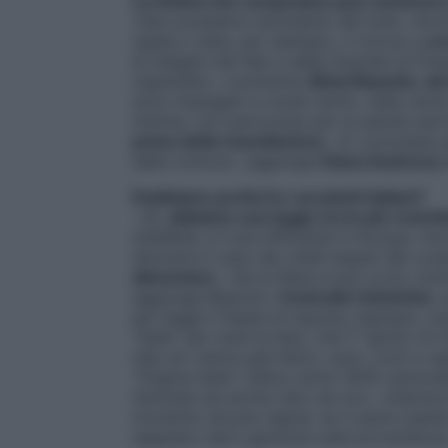
La fettina che compriamo può contenere
«
Non possiamo escluderlo del tutto. Anche 
rigida e vieta, per esempio, il ricorso a
orm
le indagini dei Nas e della Guardia di F
rispettate
», commenta
Silvia Biasotto, d
sono impiegati in modo lecito, nella car
minime, non pericolose per la salute) pe
prima della macellazione
. «
E comunque gl
dalla cottura
», aggiunge
Diana Scatozza,
Dobbiamo preferire i prodotti italiani?
«Sì,
abbiamo una legge tra le più restritt
infallibile, è il più efficiente in Europa
dimostra il caso dei vitelli dopati del cun
alimentare
. «
Se la filiera è più corta, ino
aggiunge Biasotto.
Controlla l’etichetta
: 
per legge il Paese di nascita, ingrasso, 
“
Italia”
per tutte le fasi). Dal 1° aprile c’è 
(dai noi veniva già fatto), suini, ovini e c
“Origine Italia” indica carne 100% nazional
l’animale sia anche nato da noi
», chiarisc
momento alcuna regola: se ti piace questo 
sappiano darti garanzie sulla provenienza