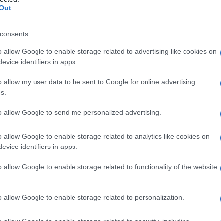
Out
consents
o allow Google to enable storage related to advertising like cookies on
evice identifiers in apps.
o allow my user data to be sent to Google for online advertising
s.
to allow Google to send me personalized advertising.
o allow Google to enable storage related to analytics like cookies on
evice identifiers in apps.
o allow Google to enable storage related to functionality of the website
 mangiano sono in continuo aumento. Mentre la
o allow Google to enable storage related to personalization.
ta un caso di
vitelli dopati
in provincia di Cuneo,
tlantico di commercio e investimenti)
: se l’Unione
stri confini potrebbero aprirsi alla
carne made in
o allow Google to enable storage related to security, including