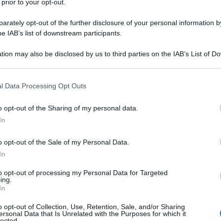
 prior to your opt-out.
rately opt-out of the further disclosure of your personal information by
he IAB’s list of downstream participants.
tion may also be disclosed by us to third parties on the IAB’s List of 
 that may further disclose it to other third parties.
 that this website/app uses one or more Google services and may gath
l Data Processing Opt Outs
including but not limited to your visit or usage behaviour. You may click 
 to Google and its third-party tags to use your data for below specifi
o opt-out of the Sharing of my personal data.
ogle consent section.
In
ti preferite
o opt-out of the Sale of my Personal Data.
In
to opt-out of processing my Personal Data for Targeted
ing.
In
o opt-out of Collection, Use, Retention, Sale, and/or Sharing
ersonal Data that Is Unrelated with the Purposes for which it
lected.