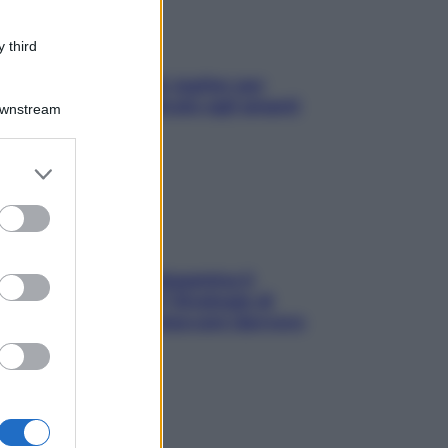
 third
L’oroscopo food di Jupiter per
l’estate 2026 dedicato agli amanti
Downstream
del cibo
er and store
to grant or
ed purposes
La trappola della dopamina ti
segue in spiaggia? Strategie di
digital detox per staccare davvero