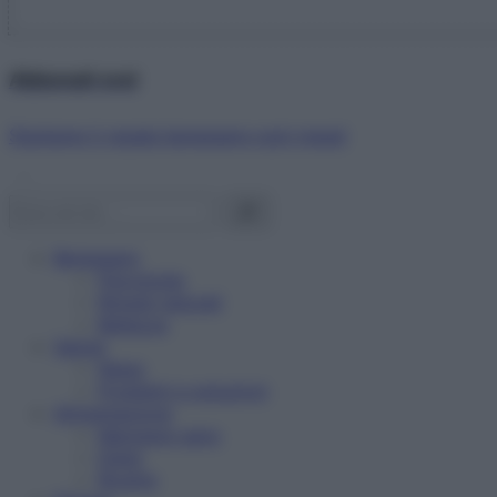
Abbonati ora!
Starbene ti regala benessere ogni mese!
Benessere
Psicologia
Rimedi naturali
Bellezza
Salute
News
Problemi e soluzioni
Alimentazione
Mangiare sano
Diete
Ricette