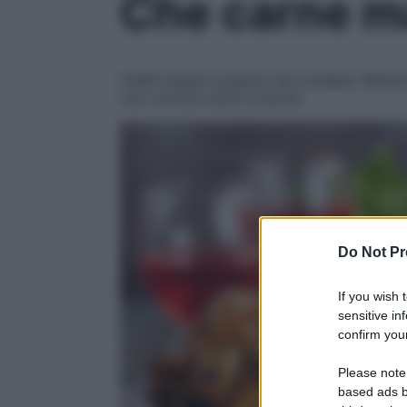
Che carne 
Vitelli dopati scoperti nel cuneese. Bistec
non correre rischi a tavola
Do Not Pr
If you wish 
sensitive in
confirm your
Please note
based ads b