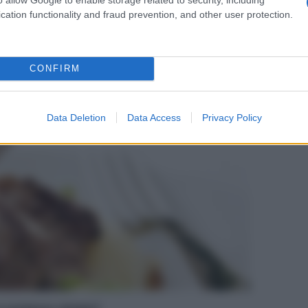
e farmaci dopanti. Dobbiamo preoccuparci? E,
cation functionality and fraud prevention, and other user protection.
o abbiamo chiesto ai nostri esperti
CONFIRM
Data Deletion
Data Access
Privacy Policy