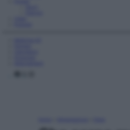
Fitness
Sport
Esercizi
Video
Podcast
Medicina AZ
Farmaci
Calcolatori
Oroscopo
Abbonamenti
Facebook
X
Instagram
Home
»
Alimentazione
»
Diete