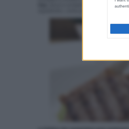
Usa
, dove è consentito l’uso di ormoni 
authenti
soprattutto, come possiamo difenderci? L