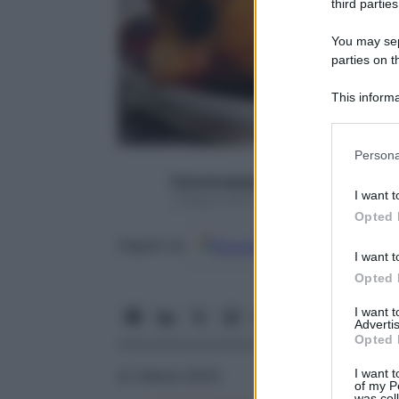
third parties
You may sepa
parties on t
This informa
Participants
Please note
Persona
information 
francescapapa07
deny consent
I want t
2 Giugno 2015 – Lettura 5 minuti
in below Go
Opted 
Google
Discover
Fon
Seguici su
I want t
Opted 
I want 
Advertis
Opted 
I want t
di Valeria Ghitti
of my P
was col