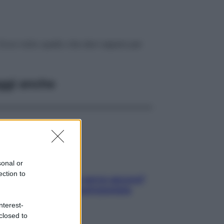
i. Ecco tutto quello che devi sapere per
ggi anche
sonal or
ection to
Contare le calorie serve ancora?
La risposta della nutrizionista
nterest-
closed to