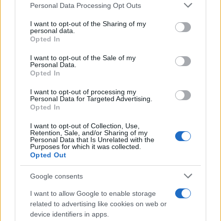
Personal Data Processing Opt Outs
This information may also be disclosed by us to third parties
on the IAB’s List of Downstream Participants that may further
I want to opt-out of the Sharing of my
disclose it to other third parties.
personal data.
Opted In
Please note that this website/app uses one or more Google
services and may gather and store information including but
I want to opt-out of the Sale of my
Personal Data.
not limited to your visit or usage behaviour. You may click to
Opted In
grant or deny consent to Google and its third-party tags to
use your data for below specified purposes in below Google
I want to opt-out of processing my
consent section.
Personal Data for Targeted Advertising.
Opted In
I want to opt-out of Collection, Use,
Retention, Sale, and/or Sharing of my
Personal Data that Is Unrelated with the
Purposes for which it was collected.
Opted Out
Google consents
I want to allow Google to enable storage
related to advertising like cookies on web or
device identifiers in apps.