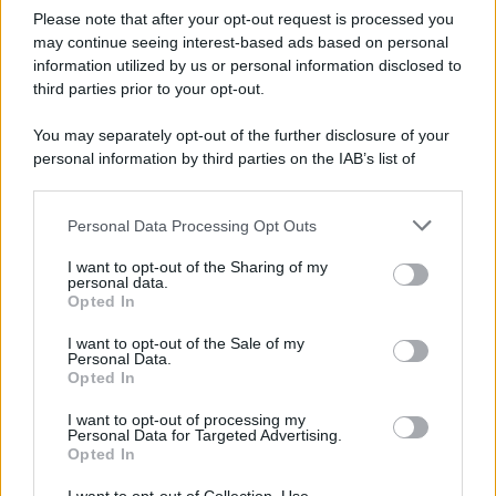
Please note that after your opt-out request is processed you
may continue seeing interest-based ads based on personal
information utilized by us or personal information disclosed to
third parties prior to your opt-out.
You may separately opt-out of the further disclosure of your
personal information by third parties on the IAB’s list of
downstream participants.
Personal Data Processing Opt Outs
This information may also be disclosed by us to third parties
on the IAB’s List of Downstream Participants that may further
I want to opt-out of the Sharing of my
disclose it to other third parties.
personal data.
Opted In
Please note that this website/app uses one or more Google
services and may gather and store information including but
I want to opt-out of the Sale of my
Personal Data.
not limited to your visit or usage behaviour. You may click to
Opted In
grant or deny consent to Google and its third-party tags to
use your data for below specified purposes in below Google
I want to opt-out of processing my
consent section.
Personal Data for Targeted Advertising.
Opted In