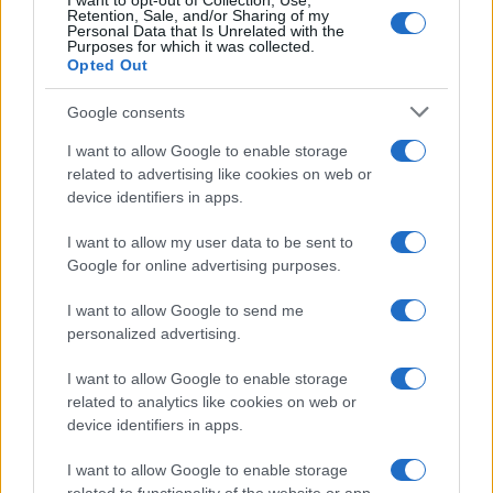
I want to opt-out of Collection, Use,
Retention, Sale, and/or Sharing of my
Personal Data that Is Unrelated with the
Purposes for which it was collected.
Opted Out
Google consents
I want to allow Google to enable storage
related to advertising like cookies on web or
device identifiers in apps.
I want to allow my user data to be sent to
Google for online advertising purposes.
I want to allow Google to send me
personalized advertising.
I want to allow Google to enable storage
related to analytics like cookies on web or
device identifiers in apps.
I want to allow Google to enable storage