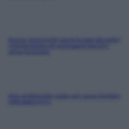
Doccia, lavarsi tutti i giorni fa male alla pelle?
I miti da sfatare per proteggerla davvero
senza stressarla
Aria condizionata: usala così, senza rischiare
raffreddore & Co.