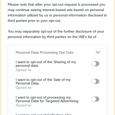
Please note that after your opt-out request is processed you
may continue seeing interest-based ads based on personal
information utilized by us or personal information disclosed to
third parties prior to your opt-out.
You may separately opt-out of the further disclosure of your
personal information by third parties on the IAB’s list of
downstream participants.
Personal Data Processing Opt Outs
This information may also be disclosed by us to third parties
on the IAB’s List of Downstream Participants that may further
I want to opt-out of the Sharing of my
disclose it to other third parties.
personal data.
Opted In
Please note that this website/app uses one or more Google
services and may gather and store information including but
I want to opt-out of the Sale of my
Personal Data.
not limited to your visit or usage behaviour. You may click to
Opted In
grant or deny consent to Google and its third-party tags to
use your data for below specified purposes in below Google
I want to opt-out of processing my
consent section.
Personal Data for Targeted Advertising.
Opted In