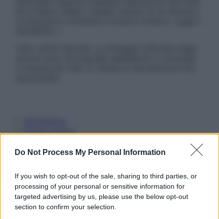
specialisti riguardo qualsiasi indicazione riportata.
Se si hanno dubbi o quesiti sull’uso di un farmaco
è necessario contattare il proprio medico. Leggi il
Disclaimer »
Tutti i diritti riservati. Le immagini utilizzate negli
articoli sono di proprietà dell’editore o concesse
in licenza per l’uso. È vietata la riproduzione non
autorizzata.
Informativa
Privacy Policy
Cookie Policy
Note Legali
Do Not Process My Personal Information
Preferenze Privacy
If you wish to opt-out of the sale, sharing to third parties, or
processing of your personal or sensitive information for
targeted advertising by us, please use the below opt-out
section to confirm your selection.