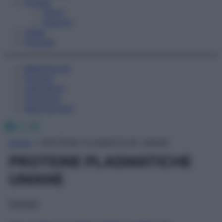
Fitness
Sport
Esercizi
Video
Podcast
Medicina AZ
Farmaci
Calcolatori
Oroscopo
Abbonamenti
Facebook
X
Instagram
Home
»
PROTEINE PLASMATICHE UMANE
PROTEINE PLASMATICHE
UMANE
Farmaci