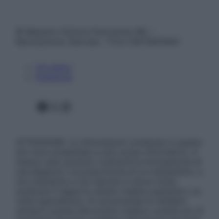
© Belpietro Edizioni Periodiche SRL –
Riproduzione riservata – P.Iva 13673600964
Chi siamo
Pubblicità
Facebook
X
Instagram
ATTENZIONE: Le informazioni contenute in questo
sito sono presentate a solo scopo informativo, in
nessun caso possono costituire la formulazione di
una diagnosi o la prescrizione di un trattamento, e
non intendono e non devono in alcun modo
sostituire il rapporto diretto medico-paziente o la
visita specialistica. Si raccomanda di chiedere
sempre il parere del proprio medico curante e/o di