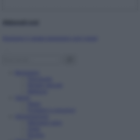
Abbonati ora!
Starbene ti regala benessere ogni mese!
Benessere
Psicologia
Rimedi naturali
Bellezza
Salute
News
Problemi e soluzioni
Alimentazione
Mangiare sano
Diete
Ricette