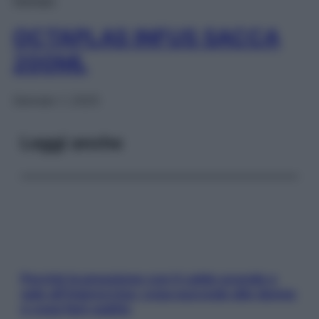
OCTAPLAS INFUS SACCA
200ML
Gennaio 1, 2025
Leggi anche
Perché la pressione con il caldo scende e
sale all’improvviso: cosa succede alle donne
e cosa fare subito