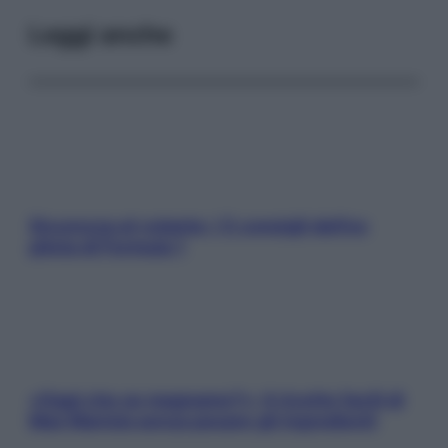
Leggi anche
Sicurezza al volante: i 5 consigli dell’ex
pilota di Formula 1
«Oggi che se magnamo?»: 4 ricette facili di
Max Mariola senza pesare gli ingredienti