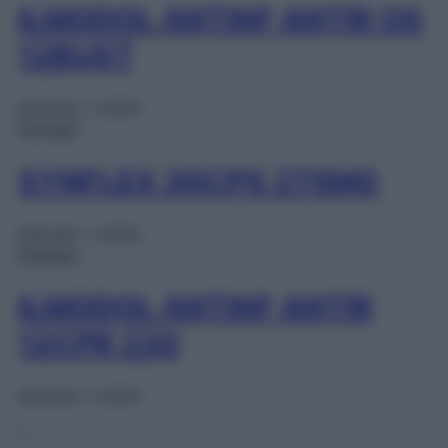
ILMODOL ANTINF ANTIR OS
12BUST
Gennaio 1, 2025
Farmaci
SYNFLEX 30CPS 275MG
Gennaio 1, 2025
Farmaci
ILMODOL ANTINF ANTIR
12CPR 220
Gennaio 1, 2025
1