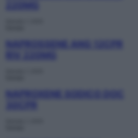
220MG
Gennaio 1, 2025
Farmaci
NAPROSSENE ANG 12CPR
RIV 220MG
Gennaio 1, 2025
Farmaci
NAPROXENE SODICO DOC
30CPR
Gennaio 1, 2025
Farmaci