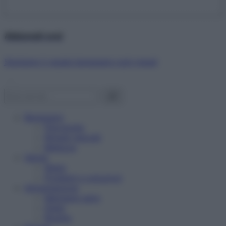
Abbonati ora!
Starbene ti regala benessere ogni mese!
Benessere
Psicologia
Rimedi naturali
Bellezza
Salute
News
Problemi e soluzioni
Alimentazione
Mangiare sano
Diete
Ricette