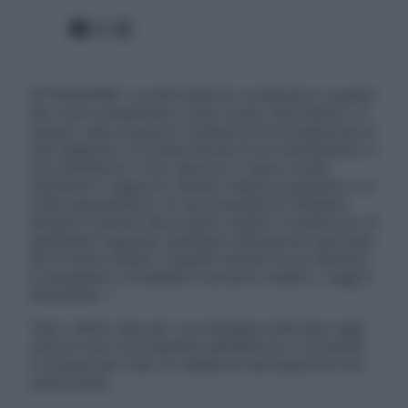
Facebook
X
Instagram
ATTENZIONE: Le informazioni contenute in questo
sito sono presentate a solo scopo informativo, in
nessun caso possono costituire la formulazione di
una diagnosi o la prescrizione di un trattamento, e
non intendono e non devono in alcun modo
sostituire il rapporto diretto medico-paziente o la
visita specialistica. Si raccomanda di chiedere
sempre il parere del proprio medico curante e/o di
specialisti riguardo qualsiasi indicazione riportata.
Se si hanno dubbi o quesiti sull’uso di un farmaco
è necessario contattare il proprio medico. Leggi il
Disclaimer »
Tutti i diritti riservati. Le immagini utilizzate negli
articoli sono di proprietà dell’editore o concesse
in licenza per l’uso. È vietata la riproduzione non
autorizzata.