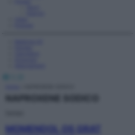
Fitness
Sport
Esercizi
Video
Podcast
Medicina AZ
Farmaci
Calcolatori
Oroscopo
Abbonamenti
Facebook
X
Instagram
Home
»
NAPROXENE SODICO
NAPROXENE SODICO
Farmaci
MOMENDOL OS GRAT