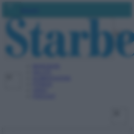
Vai
Facebo
X
Ins
Abbonati
al
contenuto
BENESSERE
SALUTE
ALIMENTAZIONE
FITNESS
VIDEO
PODCAST