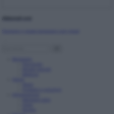
Abbonati ora!
Starbene ti regala benessere ogni mese!
Benessere
Psicologia
Rimedi naturali
Bellezza
Salute
News
Problemi e soluzioni
Alimentazione
Mangiare sano
Diete
Ricette