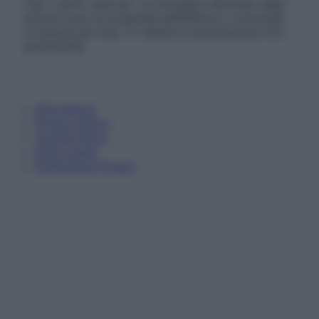
Tutti i diritti riservati. Le immagini utilizzate negli
articoli sono di proprietà dell’editore o concesse
in licenza per l’uso. È vietata la riproduzione non
autorizzata.
Informativa
Privacy Policy
Cookie Policy
Note Legali
Preferenze Privacy