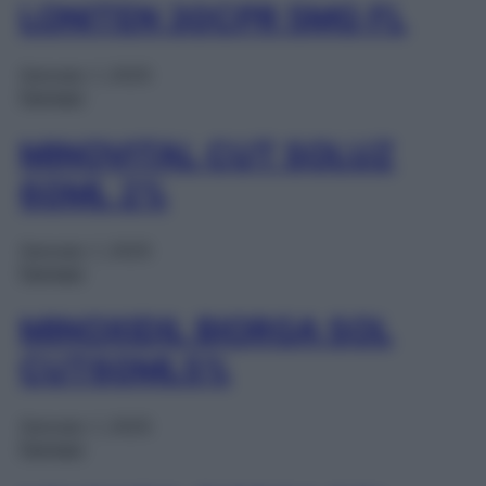
LONITEN 30CPR 5MG FL
Gennaio 1, 2025
Farmaci
MINOVITAL CUT SOLUZ
60ML 2%
Gennaio 1, 2025
Farmaci
MINOXIDIL BIORGA SOL
CUT60ML5%
Gennaio 1, 2025
Farmaci