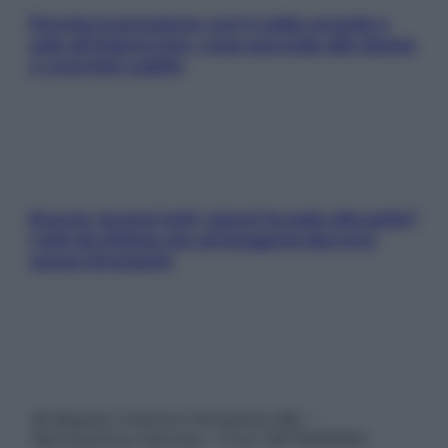
Perché la pressione con il caldo scende e
sale all’improvviso: cosa succede alle donne
e cosa fare subito
Doccia, lavarsi tutti i giorni fa male alla pelle?
I miti da sfatare per proteggerla davvero
senza stressarla
© Belpietro Edizioni Periodiche SRL –
Riproduzione riservata – P.Iva 13673600964