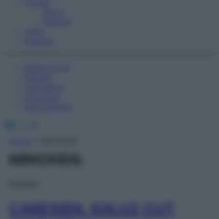
Fitness
Sport
Esercizi
Video
Podcast
Medicina AZ
Farmaci
Calcolatori
Oroscopo
Abbonamenti
Facebook
X
Instagram
Home
»
MINOXIDIL
MINOXIDIL
Farmaci
CAREXIDIL SOLUZ CUT