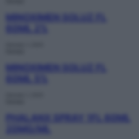
Farmaci
MINOXIMEN SOLUZ FL
60ML 2%
Gennaio 1, 2025
Farmaci
MINOXIMEN SOLUZ FL
60ML 5%
Gennaio 1, 2025
Farmaci
PHALANX SPRAY 1FL 60ML
20MG/ML