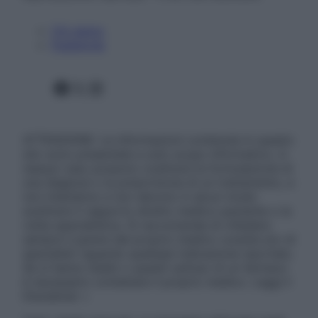
Chi siamo
Pubblicità
Facebook
X
Instagram
ATTENZIONE: Le informazioni contenute in questo
sito sono presentate a solo scopo informativo, in
nessun caso possono costituire la formulazione di
una diagnosi o la prescrizione di un trattamento, e
non intendono e non devono in alcun modo
sostituire il rapporto diretto medico-paziente o la
visita specialistica. Si raccomanda di chiedere
sempre il parere del proprio medico curante e/o di
specialisti riguardo qualsiasi indicazione riportata.
Se si hanno dubbi o quesiti sull’uso di un farmaco
è necessario contattare il proprio medico. Leggi il
Disclaimer »