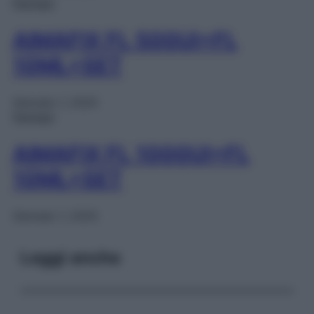
Farmaci
AIMAFIX FL 500UI+FL
10ML+SET
Gennaio 1, 2025
Farmaci
AIMAFIX FL 1000UI+FL
10ML+SET
Gennaio 1, 2025
Leggi anche