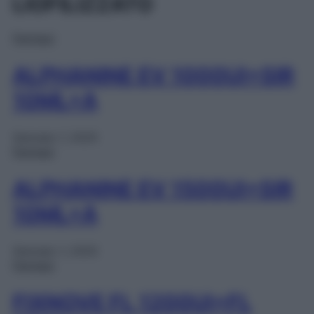
LIOFILIZZATO
Farmaci
ALPHANINE EV 1000UI+SIR
10ML+A
Gennaio 1, 2025
Farmaci
ALPHANINE EV 1500UI+SIR
10ML+A
Gennaio 1, 2025
Farmaci
FIXNOVE FL 1200UI+FL