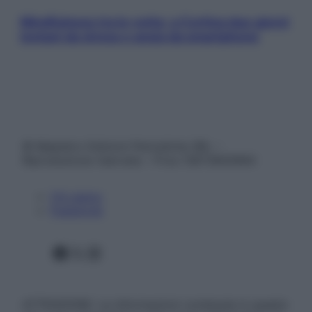
Mindfulness tra le vette: a Cortina due giorni
lontani da stress e ansia da smartphone
© Belpietro Edizioni Periodiche SRL –
Riproduzione riservata – P.Iva 13673600964
Chi siamo
Pubblicità
Facebook
X
Instagram
ATTENZIONE: Le informazioni contenute in questo