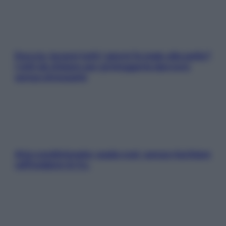
Doccia, lavarsi tutti i giorni fa male alla pelle?
I miti da sfatare per proteggerla davvero
senza stressarla
Aria condizionata: usala così, senza rischiare
raffreddore & Co.