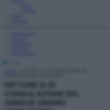
Fitness
Sport
Esercizi
Video
Podcast
Medicina AZ
Farmaci
Calcolatori
Oroscopo
Abbonamenti
Facebook
X
Instagram
Home
»
FATTORE IX DI COAGULAZIONE DEL
SANGUE UMANO LIOFILIZZATO
FATTORE IX DI
COAGULAZIONE DEL
SANGUE UMANO