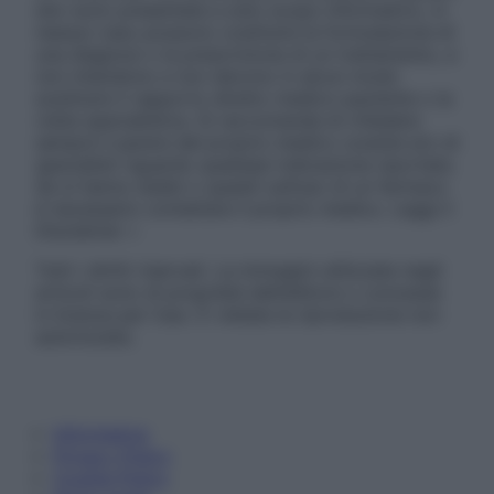
sito sono presentate a solo scopo informativo, in
nessun caso possono costituire la formulazione di
una diagnosi o la prescrizione di un trattamento, e
non intendono e non devono in alcun modo
sostituire il rapporto diretto medico-paziente o la
visita specialistica. Si raccomanda di chiedere
sempre il parere del proprio medico curante e/o di
specialisti riguardo qualsiasi indicazione riportata.
Se si hanno dubbi o quesiti sull’uso di un farmaco
è necessario contattare il proprio medico. Leggi il
Disclaimer »
Tutti i diritti riservati. Le immagini utilizzate negli
articoli sono di proprietà dell’editore o concesse
in licenza per l’uso. È vietata la riproduzione non
autorizzata.
Informativa
Privacy Policy
Cookie Policy