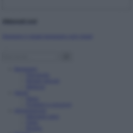
Abbonati ora!
Starbene ti regala benessere ogni mese!
Benessere
Psicologia
Rimedi naturali
Bellezza
Salute
News
Problemi e soluzioni
Alimentazione
Mangiare sano
Diete
Ricette