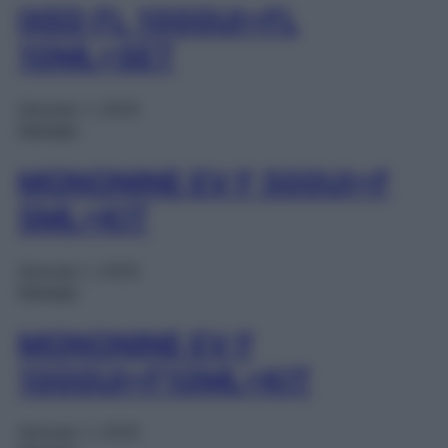
IXED FL 1000UI+FL
10ML+SET
Gennaio 1, 2025
Farmaci
MONONINE EV F 500UI+F
5ML+KIT
Gennaio 1, 2025
Farmaci
MONONINE EV F
1000UI+F10ML+KIT
Gennaio 1, 2025