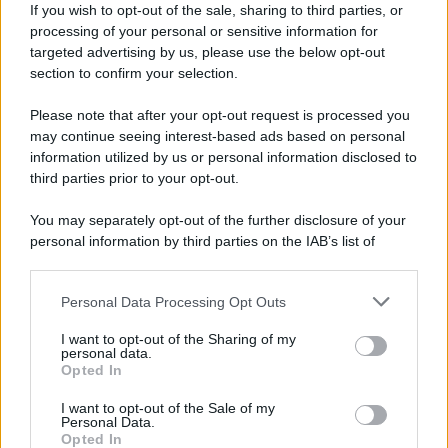
If you wish to opt-out of the sale, sharing to third parties, or
processing of your personal or sensitive information for
targeted advertising by us, please use the below opt-out
section to confirm your selection.
Please note that after your opt-out request is processed you
may continue seeing interest-based ads based on personal
information utilized by us or personal information disclosed to
third parties prior to your opt-out.
You may separately opt-out of the further disclosure of your
personal information by third parties on the IAB’s list of
downstream participants.
Personal Data Processing Opt Outs
This information may also be disclosed by us to third parties
on the IAB’s List of Downstream Participants that may further
I want to opt-out of the Sharing of my
disclose it to other third parties.
personal data.
Opted In
Please note that this website/app uses one or more Google
services and may gather and store information including but
I want to opt-out of the Sale of my
Personal Data.
not limited to your visit or usage behaviour. You may click to
Opted In
grant or deny consent to Google and its third-party tags to