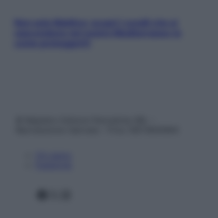
Non solo Maldive: scopri i coralli che si
nascondono nel nostro Mediterraneo (e
come proteggerli)
© Belpietro Edizioni Periodiche SRL –
Riproduzione riservata – P.Iva 13673600964
Chi siamo
Pubblicità
Facebook
X
Instagram