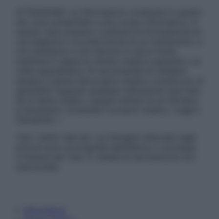
ATTENZIONE: Le informazioni contenute in questo
sito sono presentate a solo scopo informativo, in
nessun caso possono costituire la formulazione di
una diagnosi o la prescrizione di un trattamento, e
non intendono e non devono in alcun modo
sostituire il rapporto diretto medico-paziente o la
visita specialistica. Si raccomanda di chiedere
sempre il parere del proprio medico curante e/o di
specialisti riguardo qualsiasi indicazione riportata.
Se si hanno dubbi o quesiti sull’uso di un farmaco
è necessario contattare il proprio medico. Leggi il
Disclaimer »
Tutti i diritti riservati. Le immagini utilizzate negli
articoli sono di proprietà dell’editore o concesse
in licenza per l’uso. È vietata la riproduzione non
autorizzata.
Informativa