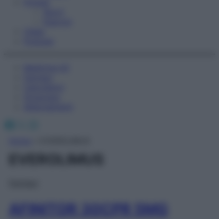
Fitness
Sport
Esercizi
Video
Podcast
Medicina AZ
Farmaci
Calcolatori
Oroscopo
Abbonamenti
Facebook
X
Instagram
Home
»
EVEROLIMUS
EVEROLIMUS
Farmaci
AFINITOR 30CPR 5MG