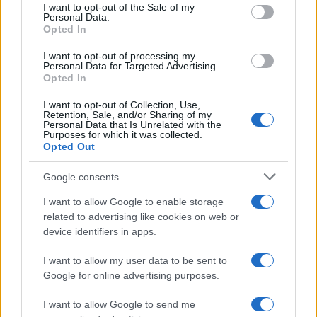
services and may gather and store information including but
I want to opt-out of the Sale of my
Personal Data.
not limited to your visit or usage behaviour. You may click to
Opted In
grant or deny consent to Google and its third-party tags to
use your data for below specified purposes in below Google
I want to opt-out of processing my
consent section.
Personal Data for Targeted Advertising.
Opted In
I want to opt-out of Collection, Use,
Retention, Sale, and/or Sharing of my
Personal Data that Is Unrelated with the
Purposes for which it was collected.
Opted Out
Google consents
I want to allow Google to enable storage
related to advertising like cookies on web or
device identifiers in apps.
I want to allow my user data to be sent to
Google for online advertising purposes.
I want to allow Google to send me