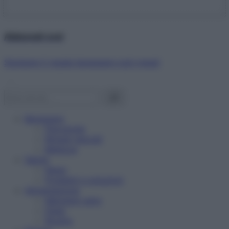
Abbonati ora!
Starbene ti regala benessere ogni mese!
Benessere
Psicologia
Rimedi naturali
Bellezza
Salute
News
Problemi e soluzioni
Alimentazione
Mangiare sano
Diete
Ricette