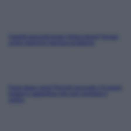
Capelli spezzati lungo l’attaccatura? Scopri
come risolvere l’annoso problema
Fame dopo cena? Perché succede e 6 snack
leggeri e appetitosi che non rovinano il
sonno