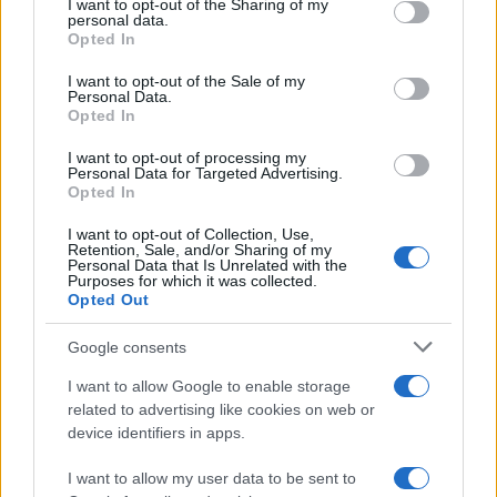
I want to opt-out of the Sharing of my
disclose it to other third parties.
personal data.
Opted In
Please note that this website/app uses one or more Google
services and may gather and store information including but
I want to opt-out of the Sale of my
Personal Data.
not limited to your visit or usage behaviour. You may click to
Opted In
grant or deny consent to Google and its third-party tags to
use your data for below specified purposes in below Google
I want to opt-out of processing my
consent section.
Personal Data for Targeted Advertising.
Opted In
I want to opt-out of Collection, Use,
Retention, Sale, and/or Sharing of my
Personal Data that Is Unrelated with the
Purposes for which it was collected.
Opted Out
Google consents
I want to allow Google to enable storage
related to advertising like cookies on web or
device identifiers in apps.
I want to allow my user data to be sent to