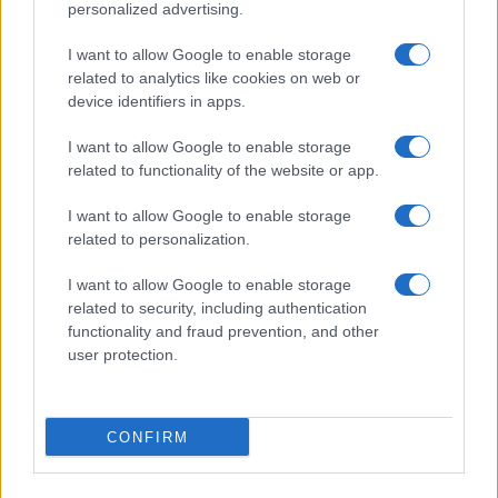
personalized advertising.
I want to allow Google to enable storage
related to analytics like cookies on web or
device identifiers in apps.
I want to allow Google to enable storage
related to functionality of the website or app.
I want to allow Google to enable storage
related to personalization.
I want to allow Google to enable storage
related to security, including authentication
functionality and fraud prevention, and other
user protection.
CONFIRM