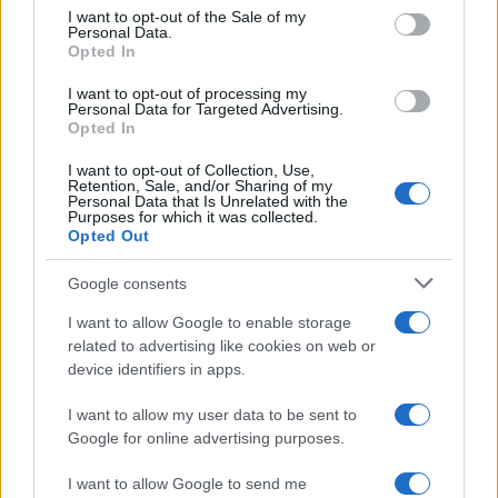
services and may gather and store information including but
I want to opt-out of the Sale of my
Personal Data.
not limited to your visit or usage behaviour. You may click to
Opted In
grant or deny consent to Google and its third-party tags to
use your data for below specified purposes in below Google
I want to opt-out of processing my
consent section.
Personal Data for Targeted Advertising.
Opted In
I want to opt-out of Collection, Use,
Retention, Sale, and/or Sharing of my
Personal Data that Is Unrelated with the
Purposes for which it was collected.
Opted Out
Google consents
I want to allow Google to enable storage
related to advertising like cookies on web or
device identifiers in apps.
I want to allow my user data to be sent to
Google for online advertising purposes.
I want to allow Google to send me