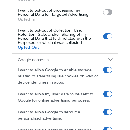
grant or deny consent to Google and its third-party tags to
use your data for below specified purposes in below Google
I want to opt-out of processing my
consent section.
Personal Data for Targeted Advertising.
Opted In
I want to opt-out of Collection, Use,
Retention, Sale, and/or Sharing of my
Personal Data that Is Unrelated with the
Purposes for which it was collected.
Opted Out
Google consents
I want to allow Google to enable storage
related to advertising like cookies on web or
device identifiers in apps.
I want to allow my user data to be sent to
Google for online advertising purposes.
I want to allow Google to send me
personalized advertising.