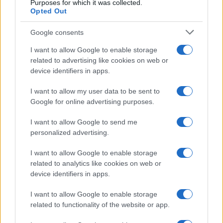
Purposes for which it was collected.
Opted Out
Google consents
I want to allow Google to enable storage
related to advertising like cookies on web or
device identifiers in apps.
I want to allow my user data to be sent to
Google for online advertising purposes.
I want to allow Google to send me
personalized advertising.
I want to allow Google to enable storage
related to analytics like cookies on web or
device identifiers in apps.
I want to allow Google to enable storage
related to functionality of the website or app.