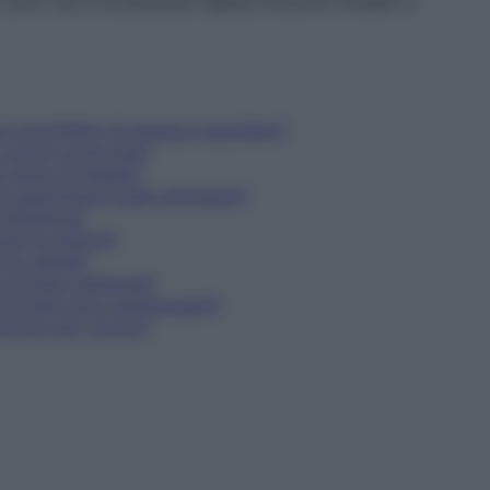
un uovo non è la panacea capace di porre rimedio a
 un cucchiaino di acqua e zucchero?
o scopri come stai?
a carne di maiale?
o esperimenti sulla marijuana?
'influenza?
are le ustioni?
non esiste?
'è un'erba velenosa?
microonde sono cancerogeni?
ericolo per l'uomo?