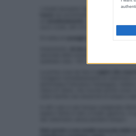
I want t
authenti
I rimedi domestici fasulli non risparmiano 
l’uovo
da somministrare al proprio amico 
un
avvelenamento
. In rete i suggerimenti
uovo crudo, altri di montare l’albume e un
Si tratta di
consigli campati in aria
e pote
Innanzitutto:
di che avvelenamento stia
seconda della sostanza, gli antidoti e i r
qualsiasi caso. «Gli avvelenamenti posson
La prima cosa da fare è
capire che cosa 
rivolgersi immediatamente al veterinario e
dottoressa Francesca Campagna, medico ve
Zaina di Udine, che ricorda anche come «l
cane tramite una soluzione di acqua e sal
In altri casi si usa l’acqua ossigenata di
esserci ferite in atto a livello gastrico. 
dal veterinario senza perdere tempo».
Solo grazie a una analisi accurata della 