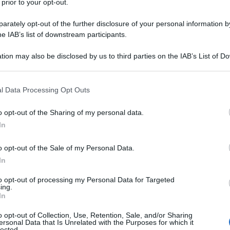
 uova salvano i can
 prior to your opt-out.
rately opt-out of the further disclosure of your personal information by
ti?
he IAB’s list of downstream participants.
tion may also be disclosed by us to third parties on the IAB’s List of 
 that may further disclose it to other third parties.
 in aria: per salvare un cane da avvelenamento serve un’ana
’altra bufala
 that this website/app uses one or more Google services and may gath
l Data Processing Opt Outs
including but not limited to your visit or usage behaviour. You may click 
 to Google and its third-party tags to use your data for below specifi
Le
o opt-out of the Sharing of my personal data.
ogle consent section.
In
o opt-out of the Sale of my Personal Data.
In
to opt-out of processing my Personal Data for Targeted
ing.
In
o opt-out of Collection, Use, Retention, Sale, and/or Sharing
ersonal Data that Is Unrelated with the Purposes for which it
lected.