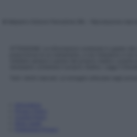
© Belpietro Edizioni Periodiche SRL – Riproduzione riser
ATTENZIONE: Le informazioni contenute in questo sito 
prescrizione di un trattamento, e non intendono e non 
chiedere sempre il parere del proprio medico curante e/o
necessario contattare il proprio medico. Leggi il Discl
Tutti i diritti riservati. Le immagini utilizzate negli ar
Informativa
Privacy Policy
Cookie Policy
Note Legali
Preferenze Privacy