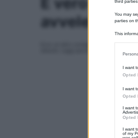
È vero che le
third parties
You may sepa
avvelenamen
parties on t
This informa
Participants
Ecco un altro consiglio fai-da-te campato
disturbi. Leggi perché siamo di fronte a un
Please note
Persona
information 
deny consent
I want t
in below Go
Opted 
I want t
Opted 
I want 
Advertis
Opted 
I want t
of my P
was col