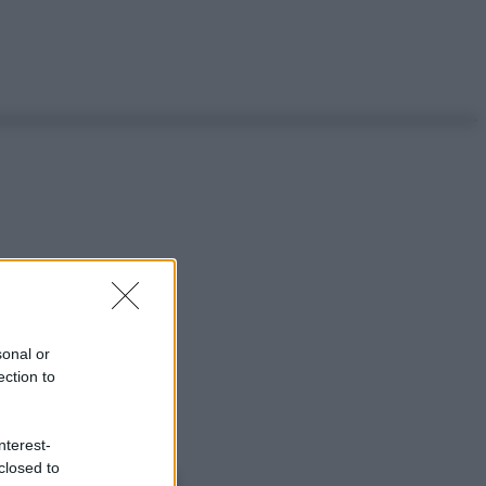
sonal or
ection to
nterest-
closed to