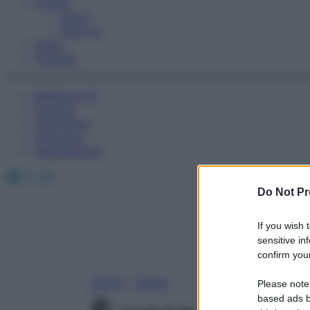
Fitness
Sport
Esercizi
Video
Podcast
Medicina AZ
Farmaci
Calcolatori
Oroscopo
Abbonamenti
Facebook
X
Instagram
Do Not Pr
If you wish 
sensitive in
confirm your
Home
»
Salute
Please note
based ads b