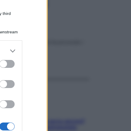
i dagli
 third
Downstream
lisi della sostanza che ha provocato i
er and store
to grant or
ed purposes
ggi anche
Contare le calorie serve ancora?
La risposta della nutrizionista