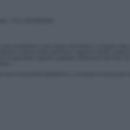
vata – P.Iva 13673600964
sono presentate a solo scopo informativo, in nessun caso p
devono in alcun modo sostituire il rapporto diretto medico-p
 di specialisti riguardo qualsiasi indicazione riportata. Se
aimer »
ticoli sono di proprietà dell’editore o concesse in licenza per 