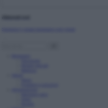
Abbonati ora!
Starbene ti regala benessere ogni mese!
Benessere
Psicologia
Rimedi naturali
Bellezza
Salute
News
Problemi e soluzioni
Alimentazione
Mangiare sano
Diete
Ricette