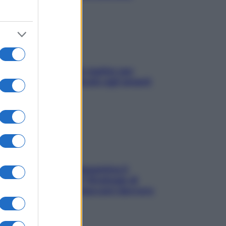
L’oroscopo food di Jupiter per
l’estate 2026 dedicato agli amanti
del cibo
La trappola della dopamina ti
segue in spiaggia? Strategie di
digital detox per staccare davvero