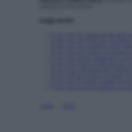
individuare l’antidoto adatto
. Di sicuro 
qualsiasi avvelenamento.
Leggi anche
È vero che per salvare le api basta
È vero che con il test del cucchiain
È vero che c'è un batterio killer nell
È vero che nello spazio si conducon
È vero che l'acqua ossigenata cura l
È vero che il burro è efficace per cur
È vero che il riscaldamento globale 
È vero che tra le foglie di spinaci c
È vero che gli spinaci scaldati al 
È vero che la cimice asiatica è un p
, 
CANI
UOVA