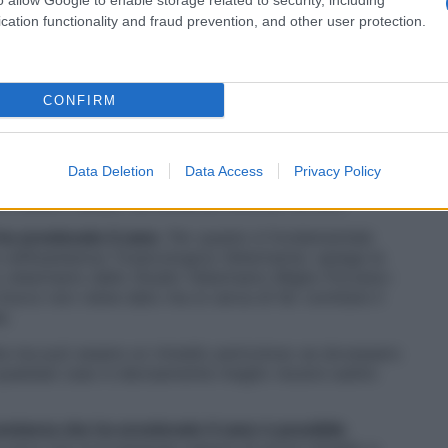
o allow Google to enable storage related to security, including
cation functionality and fraud prevention, and other user protection.
neanche i nostri cani. Uno dei più diffusi riguarda
a quattro zampe per salvarlo dalle conseguenze di
 si sprecano. Alcuni consigliano di far ingerire un
irlo a un po’ d’acqua.
CONFIRM
nzialmente
pericolosi
per la vita del
cane
.
mo parlando
? Sul momento è impossibile saperlo e, a
Data Deletion
Data Access
Privacy Policy
imedi sono diversi. Non esiste un rimedio unico per
o essere causati da sostanze diverse tra loro.
ha avvelenato il cane
. Per questo è fondamentale
 all’Assistenza Tossicologica Veterinaria» spiega la
terinario dello Studio Veterinario Miglio-Forzano-
’uovo non viene dato ma si cerca di far vomitare il
e.
luita ma può essere un rimedio pericoloso se dovessero
In qualsiasi caso è decisamente meglio recarsi subito
sostanza che ha avvelenato il cane è possibile