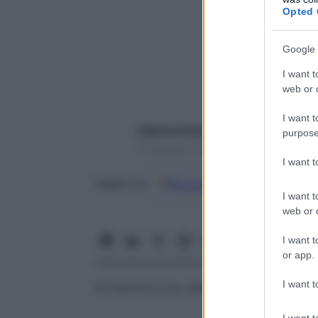
Opted 
Google 
I want t
web or d
I want t
Caterina Caristo
purpose
10 Gennaio 2019 – Lettura 2 minuti
I want 
Google
Discover
Fon
Seguici su
I want t
web or d
I want t
or app.
I want t
di
Gianluca Liva
, dell’associazione
Factch