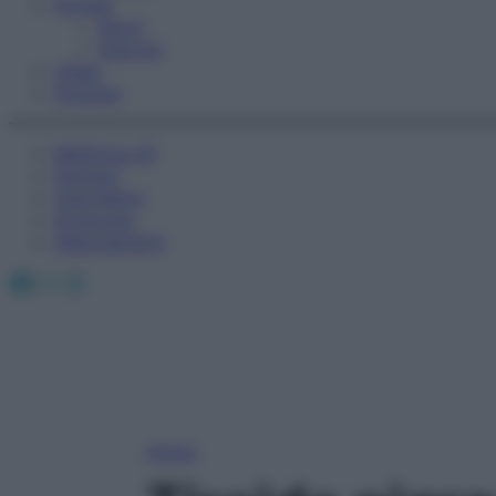
Fitness
Sport
Esercizi
Video
Podcast
Medicina AZ
Farmaci
Calcolatori
Oroscopo
Abbonamenti
Facebook
X
Instagram
Home