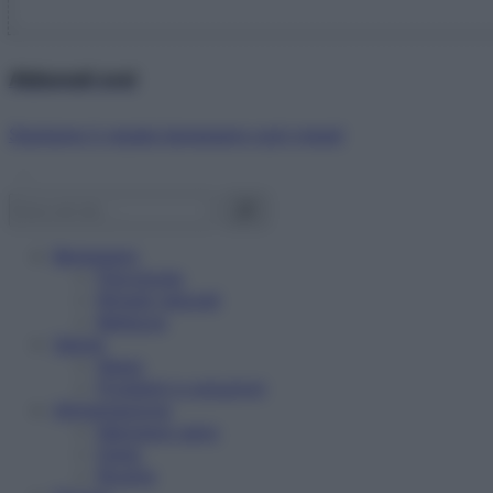
Abbonati ora!
Starbene ti regala benessere ogni mese!
Benessere
Psicologia
Rimedi naturali
Bellezza
Salute
News
Problemi e soluzioni
Alimentazione
Mangiare sano
Diete
Ricette