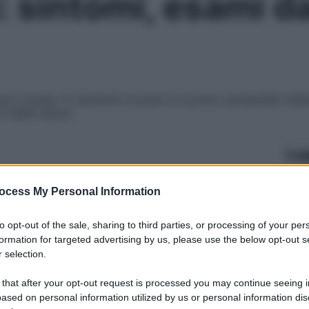
: sintomi, esami d
re il passo. E l’aumento di peso è il primo campanello d’all
ti dalla natura
Le
ocess My Personal Information
to opt-out of the sale, sharing to third parties, or processing of your per
formation for targeted advertising by us, please use the below opt-out s
 selection.
 that after your opt-out request is processed you may continue seeing i
ased on personal information utilized by us or personal information dis