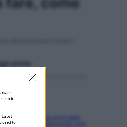
a fare, come
arme. Ma puoi spronare la tiroide a
ggi anche
sonal or
ection to
nterest-
Perché la pressione con il caldo
closed to
scende e sale all’improvviso: cosa