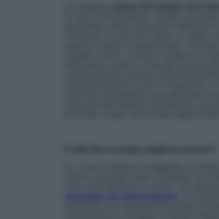
Un semplice
esame del sangue con il do
in caso di tiroide pigra. Va però precisat
specialista. Infatti, gli esami di laborato
compreso tra 0,8 e 4,5 mlU/L. In realtà, a
essere a rischio di ipotiroidismo. Tutti gli
(uguale o sotto i 2 mlU/L) migliore è il met
immunitaria. Inoltre, si allunga la prospet
cardiovascolari, perché una tiroide perf
di lipidi pericolosi, come il colesterolo e 
utile fare un’ecografia: se la ghiandola è 
forma di ipotiroidismo autoimmune, cioè 
la tiroide. In quel caso è bene approfondir
È utile fare un lungo soggiorno al mare?
No, occorre sfatare la leggenda che l’aria 
marino, respirato lungo la battigia, non i
iodio nell’organismo e, quindi, non apport
introdotto con l’alimentazione
, non quell
territoriali sono abbastanza povere di iod
Sottomarina di Chioggia, in Veneto. Oppu