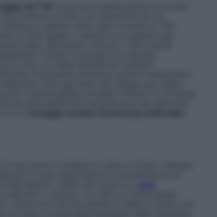
saggio del TSH
, l’ormone tireostimolante che si alza
o che il referto va letto con attenzione da uno
rio indicano in genere come valori normali un TSH
vere un TSH uguale o superiore a 3 significa già
 studi, infatti, dimostrano che più il TSH è basso
abolismo, il livello di energia e la risposta
tiva di vita, con meno decessi per incidenti
ettamente funzionante ottimizza anche il metabolismo
i trigliceridi. Oltre agli esami del sangue può essere
piccola e disomogenea potrebbe trattarsi di un’iniziale
dovuta alla presenza di autoanticorpi che attaccano
e con il
dosaggio ematico di anticorpi antitiroidei
.
di mare serva a rimettere in pista la tiroide. L’aerosol
nfluenza in modo significativo la concentrazione di
a reali benefici. Quello che conta è lo
iodio
o respirato in vacanza. Tra l’altro le nostre acque
io. L’unica zona ad alta densità è quella di Grado e di
re le coste rocciose della Sardegna, della Campania,