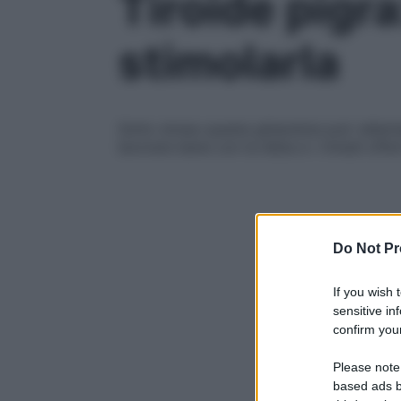
Tiroide pigra
stimolarla
Sotto stress questa ghiandola può rallenta
lavorare bene con la dieta e i rimedi offer
Do Not Pr
If you wish 
sensitive in
confirm your
Please note
based ads b