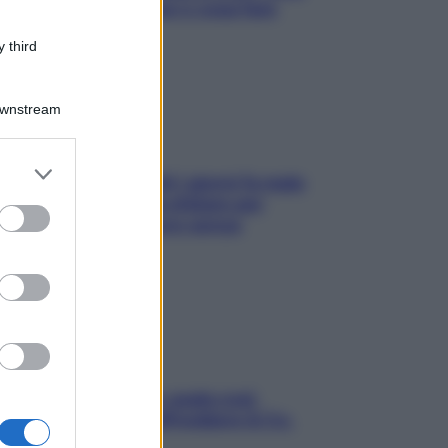
succede alle donne e cosa fare
subito
 third
Downstream
er and store
Doccia, lavarsi tutti i giorni fa male
to grant or
alla pelle? I miti da sfatare per
ed purposes
proteggerla davvero senza
stressarla
Aria condizionata: usala così,
senza rischiare raffreddore & Co.