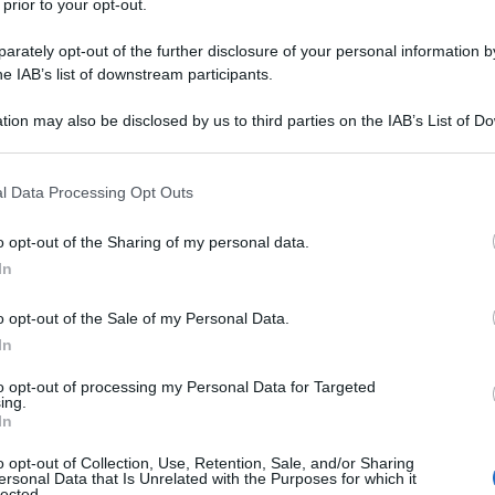
 prior to your opt-out.
rately opt-out of the further disclosure of your personal information by
he IAB’s list of downstream participants.
tion may also be disclosed by us to third parties on the IAB’s List of 
 that may further disclose it to other third parties.
 that this website/app uses one or more Google services and may gath
l Data Processing Opt Outs
including but not limited to your visit or usage behaviour. You may click 
 to Google and its third-party tags to use your data for below specifi
o opt-out of the Sharing of my personal data.
ogle consent section.
In
ti preferite
o opt-out of the Sale of my Personal Data.
In
to opt-out of processing my Personal Data for Targeted
ing.
In
che soffrono di
disturbi tiroidei
. Un esercito tutto rosa,
o opt-out of Collection, Use, Retention, Sale, and/or Sharing
ia perché la
tiroide
, quella ghiandola a forma di
ersonal Data that Is Unrelated with the Purposes for which it
 rappresenta il motore del nostro metabolismo, è
lected.