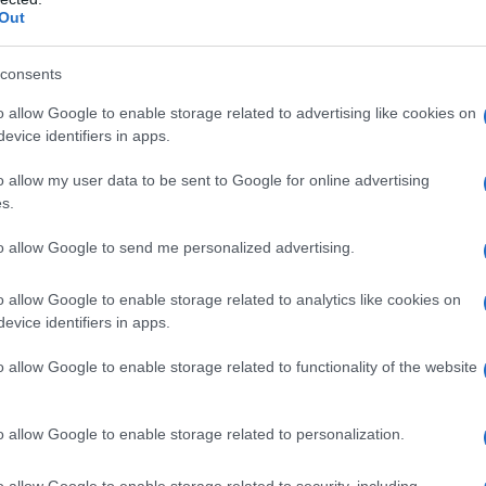
ttili.
Out
r lungo tempo, come quello causato dalla pandemia,
consents
ata dall’
ipofisi
, la ghiandola endocrina situata alla
lata dall’ipotalamo (una piccola area interna al
o allow Google to enable storage related to advertising like cookies on
evice identifiers in apps.
dismo subclinico
, cioè non ancora definito patologico
o allow my user data to be sent to Google for online advertising
acologico, ma comunque degno di piccoli-grandi
s.
de comincia a impigrirsi che bisogna attivarsi per
imenti, ignorando il problema, si rischia di arrivare al
gli ormoni sostitutivi a vita.
to allow Google to send me personalized advertising.
rvistato il dottor
Ascanio Polimeni
, specialista in
o allow Google to enable storage related to analytics like cookies on
he dirige i Centri per la Menopausa e la Sindrome
evice identifiers in apps.
o allow Google to enable storage related to functionality of the website
o allow Google to enable storage related to personalization.
’ormone TSH (Thyroid-Stimulating Hormone) secreto
l’encefalo. Stress e turbe emotive di carattere cronico
o allow Google to enable storage related to security, including