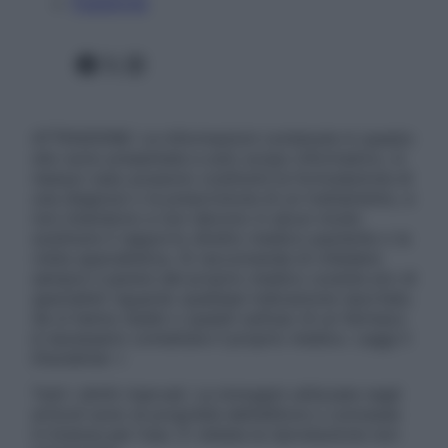
Pubblicità
Facebook
X
Instagram
ATTENZIONE: Le informazioni contenute in questo
sito sono presentate a solo scopo informativo, in
nessun caso possono costituire la formulazione di
una diagnosi o la prescrizione di un trattamento, e
non intendono e non devono in alcun modo
sostituire il rapporto diretto medico-paziente o la
visita specialistica. Si raccomanda di chiedere
sempre il parere del proprio medico curante e/o di
specialisti riguardo qualsiasi indicazione riportata.
Se si hanno dubbi o quesiti sull’uso di un farmaco
è necessario contattare il proprio medico. Leggi il
Disclaimer »
Tutti i diritti riservati. Le immagini utilizzate negli
articoli sono di proprietà dell’editore o concesse
in licenza per l’uso. È vietata la riproduzione non