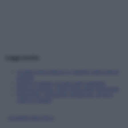
Leggi anche
La dieta mima-digiuno e i benefici sulla sclerosi
multipla
Sclerosi multipla: si punta sulla cladribina
Sclerosi multipla: l'importanza della fisioterapia
Amica Mya, l'assistente virtuale per chi ha la
sclerosi multipla
SCLEROSI MULTIPLA