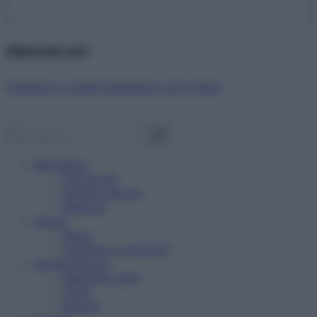
Abbonati ora!
Starbene ti regala benessere ogni mese!
Benessere
Psicologia
Rimedi naturali
Bellezza
Salute
News
Problemi e soluzioni
Alimentazione
Mangiare sano
Diete
Ricette