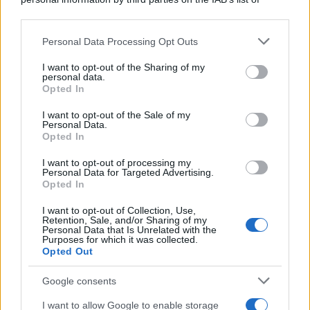
downstream participants.
Personal Data Processing Opt Outs
This information may also be disclosed by us to third parties
on the IAB’s List of Downstream Participants that may further
I want to opt-out of the Sharing of my
disclose it to other third parties.
personal data.
Opted In
Please note that this website/app uses one or more Google
services and may gather and store information including but
I want to opt-out of the Sale of my
Personal Data.
not limited to your visit or usage behaviour. You may click to
Opted In
grant or deny consent to Google and its third-party tags to
use your data for below specified purposes in below Google
I want to opt-out of processing my
consent section.
Personal Data for Targeted Advertising.
Opted In
I want to opt-out of Collection, Use,
Retention, Sale, and/or Sharing of my
Personal Data that Is Unrelated with the
Purposes for which it was collected.
Opted Out
Google consents
I want to allow Google to enable storage