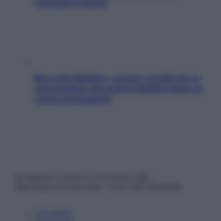
rovinano il sonno
Non solo Maldive: scopri i coralli che si
nascondono nel nostro Mediterraneo (e
come proteggerli)
© Belpietro Edizioni Periodiche SRL –
Riproduzione riservata – P.Iva 13673600964
Chi siamo