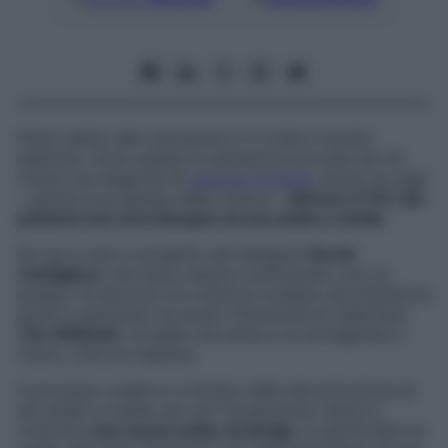
Pensi subito alla carrozzina e ti crolla il mondo
addosso. Sono queste le sensazioni provate da chi
riceve una diagnosi di
sclerosi multipla
, anche se oggi
– grazie ai progressi della ricerca –
almeno il 75% dei
pazienti non avrà bisogno di una sedia a rotelle
.
Da qui è nato il progetto del designer
Derek
Castiglioni
, che dopo essersi confrontato con un
gruppo di persone con sclerosi multipla, ascoltandone
paure e speranze, ha avuto l’intuizione di realizzare
The Willchair
, la sedia che aiuta a re-immaginare il
futuro, oltre la malattia.
Il processo creativo è iniziato dalla decostruzione di
più sedie a rotelle, per poi recuperarne i pezzi e
costruire
una nuova sedia, di design
. In particolare le