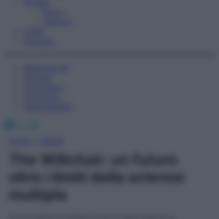
Fitness
Sport
Esercizi
Video
Podcast
Medicina AZ
Farmaci
Calcolatori
Oroscopo
Abbonamenti
Facebook
X
Instagram
Home
»
Salute
The Willchair: un futuro
oltre i limiti della sclerosi
multipla
Un progetto di design punta a dare slancio e