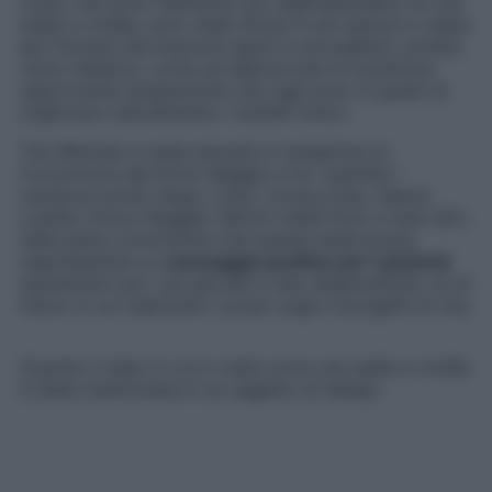
ruote, che sono l’elemento più rappresentativo di una
sedia a rotelle, sono state divise in più sezioni e usate
per formare dei braccioli aperti e accoglienti, protesi
verso l’esterno, come ad abbracciare le numerose
opportunità terapeutiche che oggi sono in grado di
migliorare radicalmente i risultati clinici.
The Willchair è stata lanciata in anteprima al
Concertone del Primo Maggio e ha “ospitato”
numerosi artisti: Bugo, Coez, Coma_Cose, Valerio
Lundini, Enrico Ruggeri, Rkomi (nella foto) e tanti altri,
nella piena convinzione che questa sedia possa
rappresentare un
messaggio positivo per i pazienti
,
soprattutto per i più giovani e neo-diagnosticati, di un
futuro in cui realizzare i propri sogni e progetti di vita.
Guarda il video in cui si vede come una sedia a rotelle
è stata trasformata in un oggetto di design