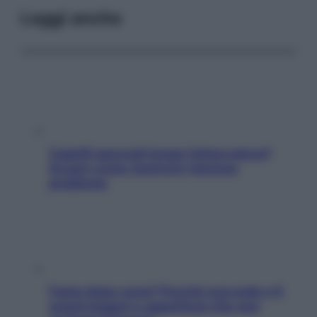
Leggi anche
Capelli spezzati lungo l’attaccatura?
Scopri come risolvere l’annoso
problema
Fame dopo cena? Perché succede e 6
snack leggeri e appetitosi che non