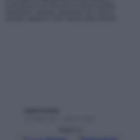
motivazione a chi vive con la sclerosi multipla,
soprattutto i giovani, mostrando loro come si
possano superare i limiti imposti dalla malattia
Caterina Caristo
26 Maggio 2022 – Lettura 2 minuti
Seguici su
Google
Discover
Fonti preferite