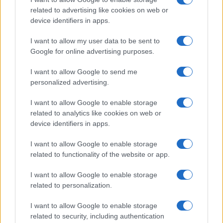
related to advertising like cookies on web or
device identifiers in apps.
I want to allow my user data to be sent to
Google for online advertising purposes.
I want to allow Google to send me
personalized advertising.
I want to allow Google to enable storage
related to analytics like cookies on web or
device identifiers in apps.
I want to allow Google to enable storage
related to functionality of the website or app.
I want to allow Google to enable storage
related to personalization.
I want to allow Google to enable storage
related to security, including authentication