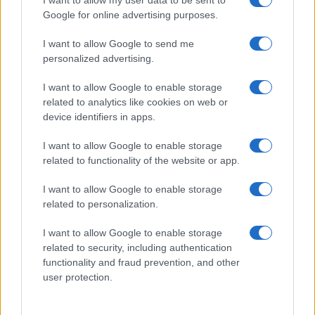
I want to allow my user data to be sent to
Google for online advertising purposes.
I want to allow Google to send me
personalized advertising.
I want to allow Google to enable storage
related to analytics like cookies on web or
device identifiers in apps.
I want to allow Google to enable storage
related to functionality of the website or app.
I want to allow Google to enable storage
related to personalization.
I want to allow Google to enable storage
related to security, including authentication
functionality and fraud prevention, and other
user protection.