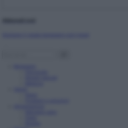
Abbonati ora!
Starbene ti regala benessere ogni mese!
Benessere
Psicologia
Rimedi naturali
Bellezza
Salute
News
Problemi e soluzioni
Alimentazione
Mangiare sano
Diete
Ricette