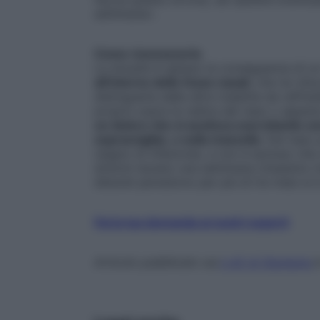
settimana
».
Come riconoscerla
La sinusite è spesso la conseguenza di un
all’interno delle fosse nasali
, che ne ridu
distinguerla dalle altre malattie da raffr
proprio sopra la radice del naso o appena 
un dolore che si acutizza esercitando un
sopracciglia), o sulla mascella
. Dal naso 
(segno di infezione), e non è escluso ch
sintomi durano una settimana (massimo tre
disturbi persistono per più di tre mesi si è
Fai la tua domanda ai nostri esperti
Articolo pubblicato sul
n.42 di Starbene
i