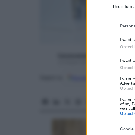
This informa
Participants
Please note
Persona
information 
deny consent
I want t
in below Go
Opted 
francescapapa07
I want t
13 Ottobre 2015 – Lettura 3 minuti
Opted 
Google
Discover
Fon
Seguici su
I want 
Advertis
Opted 
I want t
of my P
was col
Opted 
Google 