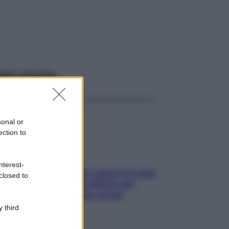
ggi anche
sonal or
ection to
nterest-
Doccia, lavarsi tutti i giorni fa male
closed to
alla pelle? I miti da sfatare per
proteggerla davvero senza
stressarla
 third