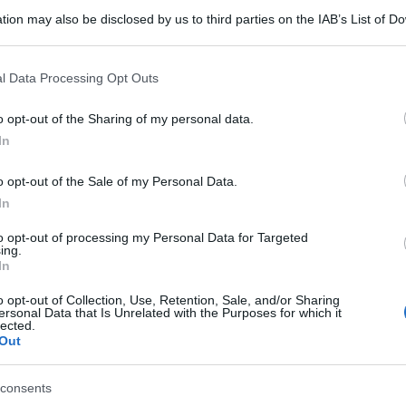
tion may also be disclosed by us to third parties on the IAB’s List of 
 that may further disclose it to other third parties.
 that this website/app uses one or more Google services and may gath
l Data Processing Opt Outs
including but not limited to your visit or usage behaviour. You may click 
 to Google and its third-party tags to use your data for below specifi
o opt-out of the Sharing of my personal data.
ogle consent section.
In
o opt-out of the Sale of my Personal Data.
In
ti preferite
to opt-out of processing my Personal Data for Targeted
ing.
In
o opt-out of Collection, Use, Retention, Sale, and/or Sharing
ersonal Data that Is Unrelated with the Purposes for which it
lected.
Out
consents