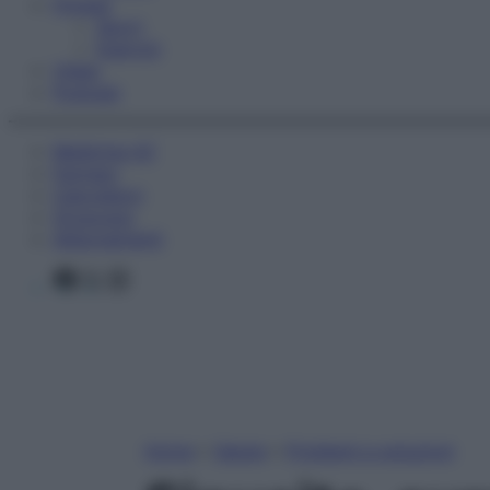
Fitness
Sport
Esercizi
Video
Podcast
Medicina AZ
Farmaci
Calcolatori
Oroscopo
Abbonamenti
Facebook
X
Instagram
Home
»
Salute
»
Problemi e soluzioni