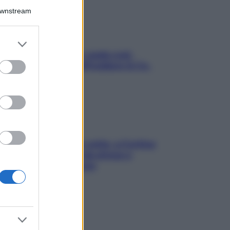
Downstream
er and store
to grant or
Aria condizionata: usala così,
ed purposes
senza rischiare raffreddore & Co.
Mindfulness tra le vette: a Cortina
due giorni lontani da stress e
ansia da smartphone