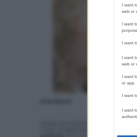
I want t
web or d
I want t
purpose
I want 
I want t
web or d
I want t
or app.
I want t
di Ida Macchi
I want t
authenti
Grande riconoscimento alle
soluzioni nasa
il naso congestionato dei bambini raffred
cortisone
, sono il trattamento di prima l