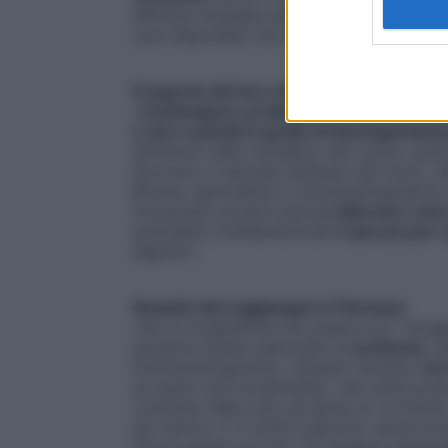
afferma un’analisi pubblicata sull’autorevol
cure disponibili, ha confrontato i dati di 2
Il segreto del loro effetto
«
Contengono un’alta percentuale di sal
e che è quindi in grado di decongestionar
all’interno dello scheletro del cranio, q
bloccano il naturale deflusso del muco, dan
Brenna, specialista in otorinolaringoiatria
funzionano proprio perché
liberano i seni
quotidiani, instillandone
2-3 spruzzi per n
seguito
».
Quando devi aggiungere il farmaco
«
Se la congestione non passa con i lavaggi
possono essere associate al
cortisone
, 
l’otorinolaringoiatra. «
Questo farmaco
ha 
se usato solo localmente), che viene poten
costanza nelle cure: gli spray al cortison
per narice, 2-3 volte al giorno), senza s
faccia questo errore), da ripetere event