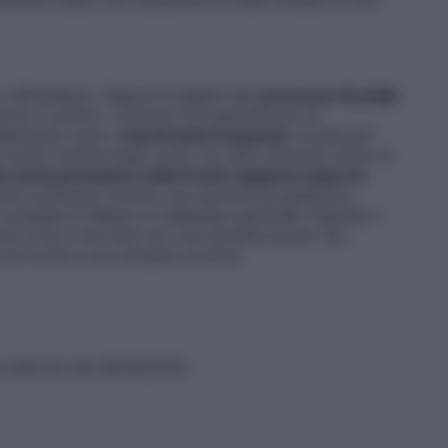
 raffreddore. Oppure è legata alla
presenza di polipi
cono il calibro. I sintomi che permettono di
eddamento sono i
mal di testa frequenti
, localizzati
sotto l’orbita degli occhi. Un altro disturbo tipico è
a certa pressione sulla fronte (appena sopra le
può scendere, inoltre, una secrezione giallastra
e compaia la febbre e malessere generale. Quando i
) si ha a che fare con una sinusite acuta. Se i
 di fronte a una sinusite cronica.
n edicola dal 06/09/2015