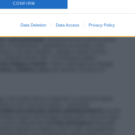
CONFIRM
e rivista scientifica
Jama
che, per fare il punto sulle
9 studi.
Data Deletion
Data Access
Privacy Policy
e marino, sostanza che richiama acqua dalle mucose
e i seni paranasali
. Queste piccole cavità scavate
uando si infiammano, aumentano di volume. Così,
do il via alla sinusite
», spiega il dottor Enrico
 a Solbiate Olona (VA). «
Le soluzioni saline
 da ristagni a rischio
. Vanno utilizzate per lavaggi
arice, mattina e sera
, per almeno 30 giorni di
 e fai molta fatica a respirare, le soluzioni saline
sempre sotto forma di spray»
, sottolinea
infatti una notevole azione antinfiammatoria
(anche
ziata proprio dai lavaggi nasali salini. Occorre però
e vanno utilizzati per
un ciclo di 20 giorni
(due puff
mettere quando si migliora (non è raro che
qualcuno
ualmente dopo una sospensione della terapia di
una