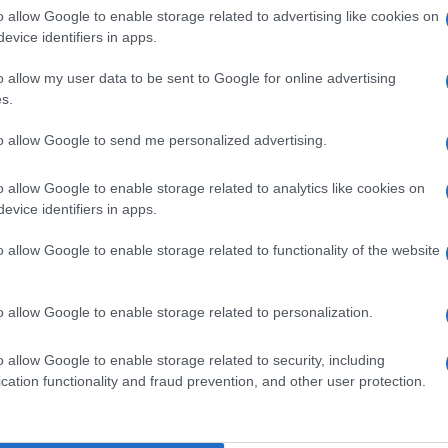
o allow Google to enable storage related to advertising like cookies on
evice identifiers in apps.
o allow my user data to be sent to Google for online advertising
s.
to allow Google to send me personalized advertising.
o allow Google to enable storage related to analytics like cookies on
evice identifiers in apps.
o allow Google to enable storage related to functionality of the website
o allow Google to enable storage related to personalization.
o allow Google to enable storage related to security, including
cation functionality and fraud prevention, and other user protection.
li saline
, quelle utilizzate normalmente per stappare
dati: da sole, o associate a
spray a base di
inea per curare le
sinusiti croniche
degli adulti. Lo