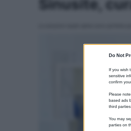
Sinusite, cur
Le soluzioni nasali saline sono perfette p
Do Not Pr
If you wish 
sensitive in
confirm your
Please note
based ads b
third parties
You may sepa
parties on t