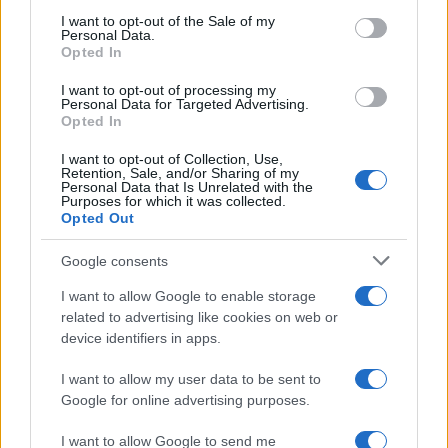
services and may gather and store information including but
I want to opt-out of the Sale of my
Personal Data.
not limited to your visit or usage behaviour. You may click to
Opted In
grant or deny consent to Google and its third-party tags to
use your data for below specified purposes in below Google
I want to opt-out of processing my
consent section.
Personal Data for Targeted Advertising.
Opted In
I want to opt-out of Collection, Use,
Retention, Sale, and/or Sharing of my
Personal Data that Is Unrelated with the
Purposes for which it was collected.
Opted Out
Google consents
I want to allow Google to enable storage
related to advertising like cookies on web or
device identifiers in apps.
I want to allow my user data to be sent to
Google for online advertising purposes.
I want to allow Google to send me