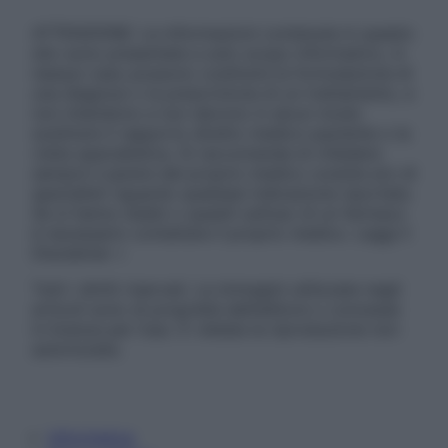
ATTENZIONE: Le informazioni contenute in questo
sito sono presentate a solo scopo informativo, in
nessun caso possono costituire la formulazione di
una diagnosi o la prescrizione di un trattamento, e
non intendono e non devono in alcun modo
sostituire il rapporto diretto medico-paziente o la
visita specialistica. Si raccomanda di chiedere
sempre il parere del proprio medico curante e/o di
specialisti riguardo qualsiasi indicazione riportata.
Se si hanno dubbi o quesiti sull’uso di un farmaco
è necessario contattare il proprio medico. Leggi il
Disclaimer »
Tutti i diritti riservati. Le immagini utilizzate negli
articoli sono di proprietà dell’editore o concesse
in licenza per l’uso. È vietata la riproduzione non
autorizzata.
Informativa