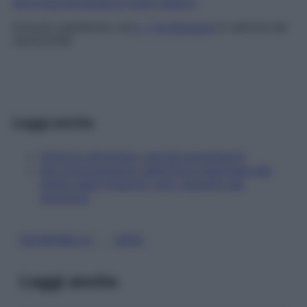
Fai la tua domanda ai nostri esperti
Articolo pubblicato sul
n. 7 di Starbene
in edicola dal
30/01/2018
Leggi anche
Infezioni alimentari: perché aumentano?
Dal potenziamento della flora intestinale alla
difesa dalle infezioni: tutti i benefici dei
simbiotici
, 
SALMONELLA
UOVA
Leggi anche