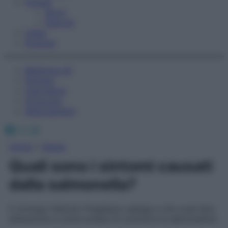
Fitness
Sport
Esercizi
Video
Podcast
Medicina AZ
Farmaci
Calcolatori
Oroscopo
Abbonamenti
Facebook
X
Instagram
Home
»
Salute
Quali sono i sintomi causati
dalla salmonella?
Il virologo Fabrizio Pregliasco spiega a che cosa fare
attenzione e come evitare di contrarre la salmonellosi