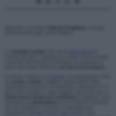
Risponde il professor
Fabrizio Pregliasco
, virologo
dell’Università degli studi di Milano
Lo
scandalo Lactalis
(35 casi di
salmonellosi
in
Francia, più altri in Spagna e in Grecia, dovuti al latte
in polvere dell’industria d’Oltralpe) ha scatenato la
paura. Ma questa infezione
non deve preoccupare
.
Il sintomo classico è la
diarrea
, accompagnata a volte
da
vomito
,
crampi
o leggero innalzamento della
temperatura corporea: si manifesta a distanza di 2-3
giorni dal contagio e, nella maggior parte dei casi, si
risolve da sé nel giro di 1 settimana
al massimo. Solo
raramente la
salmonellosi
provoca disturbi talmente
seri da richiedere il ricovero in ospedale: può
accadere ai bambini piccoli, agli anziani e alle