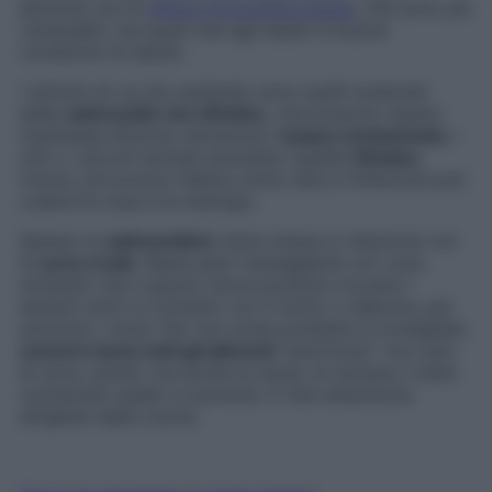
persone con le
difese immunitarie basse
, che sono più
vulnerabili, ma quasi mai agli adulti in buone
condizioni di salute.
I sintomi di cui sto parlando sono quelli scatenati
dalle
salmonelle non tifoidee
, che possono essere
trasmesse all’uomo attraverso l’
acqua contaminata
, i
cibi o i piccoli animali domestici (quelle
tifoidee
,
invece, provocano febbre molto alta e l’infezione può
colpire le ossa e le meningi).
Spesso la
salmonellosi
viene messa in relazione con
le
uova crude
. Basta però maneggiarle con cura,
evitando che il guscio (dove possono trovarsi i
batteri) entri in contatto con il tuorlo o l’albume, per
azzerare i rischi. Per non avere problemi è consigliato
cuocere bene tutti gli alimenti
“pericolosi”: non solo
le uova, quindi, ma anche la carne, la verdura, il latte
(compreso quello in polvere). E fare attenzione
all’igiene della cucina.