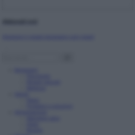
Abbonati ora!
Starbene ti regala benessere ogni mese!
Benessere
Psicologia
Rimedi naturali
Bellezza
Salute
News
Problemi e soluzioni
Alimentazione
Mangiare sano
Diete
Ricette