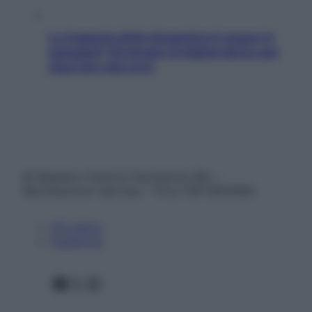
La trappola della dopamina ti segue in
spiaggia? Strategie di digital detox per
staccare davvero
© Belpietro Edizioni Periodiche SRL –
Riproduzione riservata – P.Iva 13673600964
Chi siamo
Pubblicità
Facebook
X
Instagram