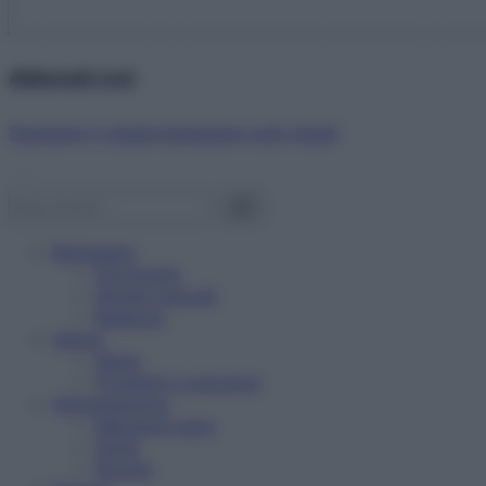
Abbonati ora!
Starbene ti regala benessere ogni mese!
Benessere
Psicologia
Rimedi naturali
Bellezza
Salute
News
Problemi e soluzioni
Alimentazione
Mangiare sano
Diete
Ricette