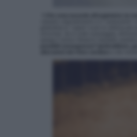
1 Che cosa succede all’organismo se ma
«
Questo oligoelemento è il “carburante” 
ghiandola lo “capta” e poi lo utilizza per 
(tiroxina). Se lo iodio scarseggia, diminui
spiega il dottor Roberto Gastaldi, pediatr
possibili conseguenze? Ipotiroidismo, go
alterazioni del ritmo cardiaco
e del metabo