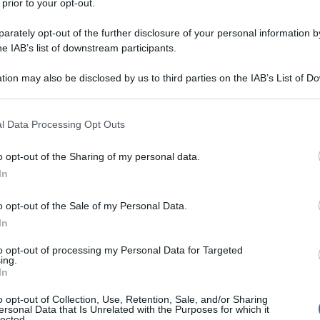
 prior to your opt-out.
rately opt-out of the further disclosure of your personal information by
he IAB’s list of downstream participants.
tion may also be disclosed by us to third parties on the IAB’s List of 
 that may further disclose it to other third parties.
 that this website/app uses one or more Google services and may gath
l Data Processing Opt Outs
including but not limited to your visit or usage behaviour. You may click 
 to Google and its third-party tags to use your data for below specifi
o opt-out of the Sharing of my personal data.
ogle consent section.
In
ti preferite
o opt-out of the Sale of my Personal Data.
In
to opt-out of processing my Personal Data for Targeted
ing.
In
o opt-out of Collection, Use, Retention, Sale, and/or Sharing
ersonal Data that Is Unrelated with the Purposes for which it
lected.