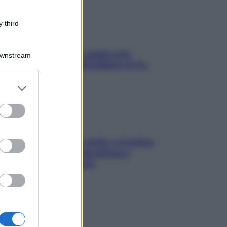
 third
Aria condizionata: usala così,
Downstream
senza rischiare raffreddore & Co.
er and store
to grant or
ed purposes
Mindfulness tra le vette: a Cortina
due giorni lontani da stress e
ansia da smartphone