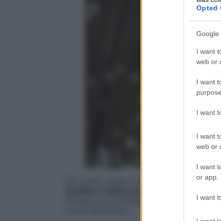
Opted 
Google 
I want t
web or d
I want t
purpose
I want 
I want t
web or d
I want t
or app.
Nel nostro paese c’è ancora chi soffre di
bambini e adolescenti
, la Società Italia
I want t
lanciato una Campagna estiva di
prevenz
come affrontarlo.
I want t