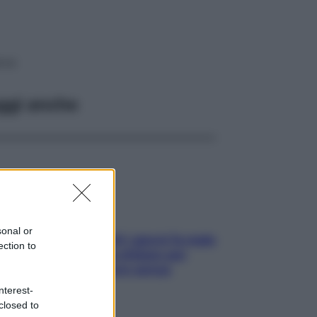
rve
ggi anche
sonal or
Doccia, lavarsi tutti i giorni fa male
ection to
alla pelle? I miti da sfatare per
proteggerla davvero senza
stressarla
nterest-
closed to