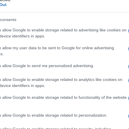
Out
consents
o allow Google to enable storage related to advertising like cookies on
evice identifiers in apps.
o allow my user data to be sent to Google for online advertising
s.
to allow Google to send me personalized advertising.
o allow Google to enable storage related to analytics like cookies on
evice identifiers in apps.
o allow Google to enable storage related to functionality of the website
carenza di iodio
. Per informare sui rischi che corrono
na di Endocrinologia e Diabetologia Pediatrica ha
o allow Google to enable storage related to personalization.
ione
. Ma il problema può riguardare anche te. Ecco
o allow Google to enable storage related to security, including