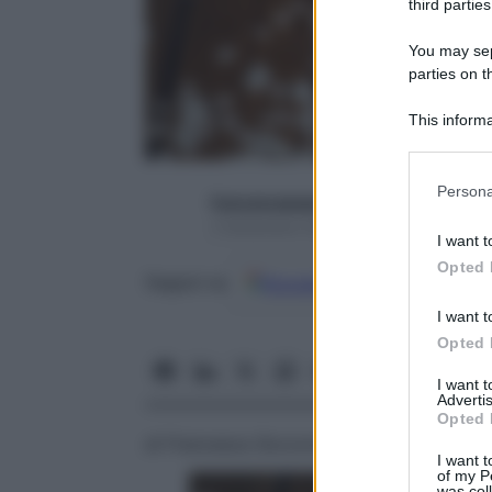
third parties
You may sepa
parties on t
This informa
Participants
Please note
Persona
francescapapa07
information 
2 Settembre 2015 – Lettura 4 minuti
deny consent
I want t
in below Go
Opted 
Google
Discover
Fon
Seguici su
I want t
Opted 
I want 
Advertis
Opted 
di Francesca Soccorsi
I want t
of my P
was col