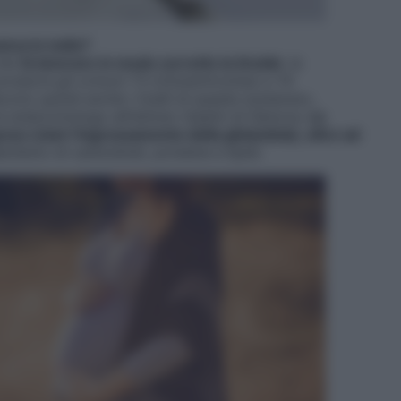
nca lo iodio?
che
fa lavorare in modo corretto la tiroide
: la
produrre gli ormoni T3 (triiodotironina) e T4
scono quindi anche i livelli di queste sostanze
»,
a endocrinologo all’Istituto Gaslini di Genova.
Le
zzo (cioè l’ingrossamento della ghiandola), oltre ad
lismo di carboidrati, proteine e lipidi.