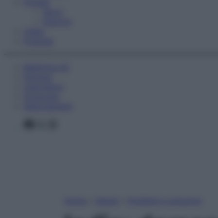
Fitness
Sport
Esercizi
Video
Podcast
Medicina AZ
Farmaci
Calcolatori
Oroscopo
Abbonamenti
Facebook
X
Instagram
Home
»
Salute
»
Problemi e soluzioni