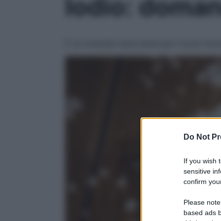
Iodio: doman
È un minerale importante per il buon funz
Do Not Pr
If you wish 
sensitive in
confirm your
Please note
based ads b