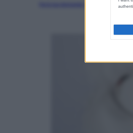
Fai la tua domanda i nostri esperti
authenti