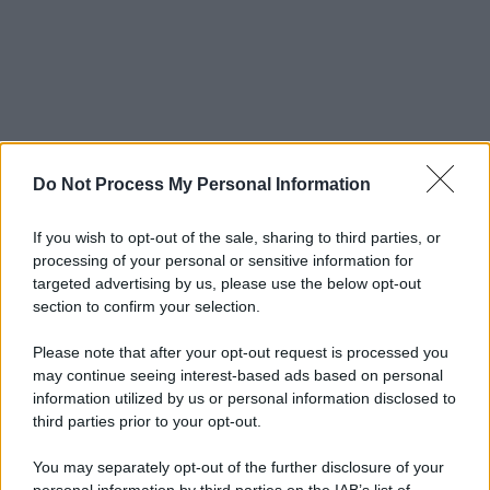
Do Not Process My Personal Information
If you wish to opt-out of the sale, sharing to third parties, or
processing of your personal or sensitive information for
targeted advertising by us, please use the below opt-out
section to confirm your selection.
Please note that after your opt-out request is processed you
may continue seeing interest-based ads based on personal
information utilized by us or personal information disclosed to
third parties prior to your opt-out.
You may separately opt-out of the further disclosure of your