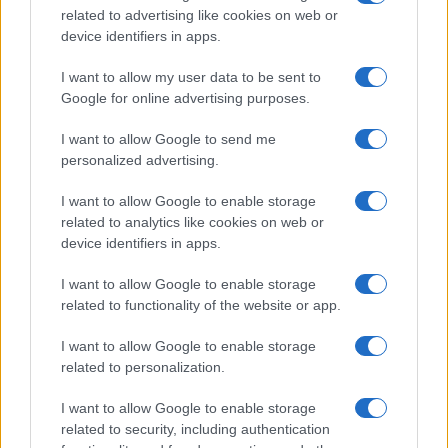
related to advertising like cookies on web or
device identifiers in apps.
I want to allow my user data to be sent to
Google for online advertising purposes.
I want to allow Google to send me
personalized advertising.
I want to allow Google to enable storage
related to analytics like cookies on web or
device identifiers in apps.
I want to allow Google to enable storage
related to functionality of the website or app.
I want to allow Google to enable storage
related to personalization.
I want to allow Google to enable storage
related to security, including authentication