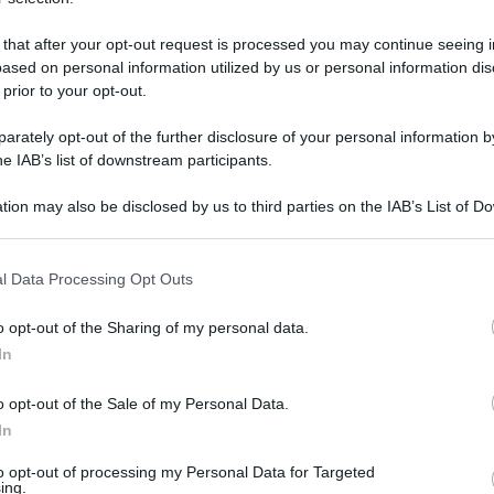
esta delle mele
 that after your opt-out request is processed you may continue seeing i
ased on personal information utilized by us or personal information dis
 prior to your opt-out.
op con frutta antica, degustazioni, mostre pomologiche di va
rately opt-out of the further disclosure of your personal information by
he IAB’s list of downstream participants.
Le
tion may also be disclosed by us to third parties on the IAB’s List of 
 that may further disclose it to other third parties.
 that this website/app uses one or more Google services and may gath
l Data Processing Opt Outs
including but not limited to your visit or usage behaviour. You may click 
 to Google and its third-party tags to use your data for below specifi
o opt-out of the Sharing of my personal data.
ogle consent section.
In
o opt-out of the Sale of my Personal Data.
In
to opt-out of processing my Personal Data for Targeted
ing.