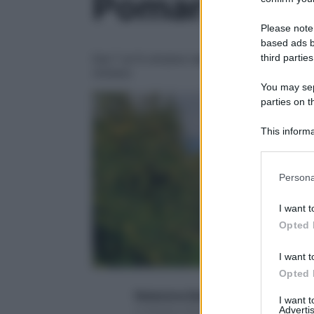
Pomaria, la f
Please note
based ads b
third parties
Dal 7 al 9 ottobre nella Val di Non worksh
miniere
You may sepa
parties on t
This informa
Participants
Please note
Persona
information 
deny consent
I want t
in below Go
Opted 
I want t
Opted 
Redazione Starbene
I want 
Advertis
5 Ottobre 2016 – Lettura 3 minuti