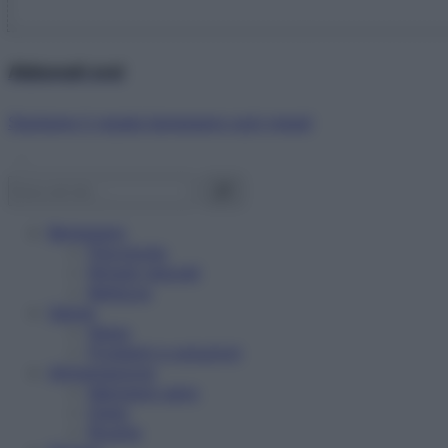
Abbonati ora!
Starbene ti regala benessere ogni mese!
Benessere
Psicologia
Rimedi naturali
Bellezza
Salute
News
Problemi e soluzioni
Alimentazione
Mangiare sano
Diete
Ricette