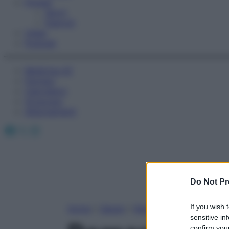
Fitness
Sport
Esercizi
Video
Podcast
Medicina AZ
Farmaci
Calcolatori
Oroscopo
Abbonamenti
Facebook
X
Instagram
Do Not Pr
If you wish 
Home
»
Salute
»
News
sensitive in
confirm your