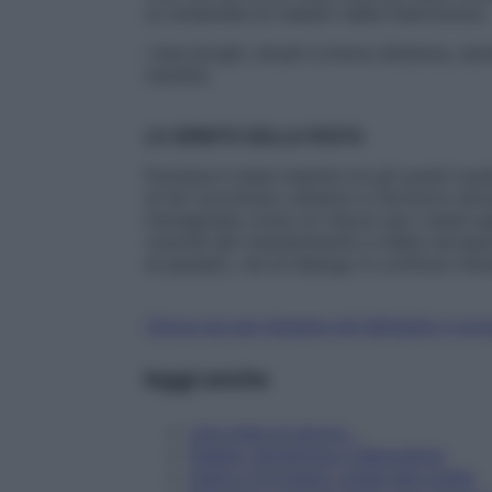
un ensemble di maestri della fisarmonica.
I due borghi, situati a breve distanza, sa
navetta.
LO SPIRITO DELLA FESTA
Pomaria è stata inserita tra gli eventi sost
di far incontrare visitatori e territorio att
immaginata come un mezzo per creare apert
volontà del mantenimento e della riscoperta
al passato, ma di dialogo in continuo diven
Clicca qui per leggere nel dettaglio il p
leggi anche
Una mela al giorno…
Patate: diuretiche e depurative
Dieta e formaggi: guida alla scelta