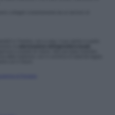
ranno collegati costantemente da un servizio di
enibili in Trentino, non a caso. Il suo spirito è quello
raverso la
valorizzazione dell’agricoltura locale
,
ure e scambi di visioni. Alla sua base l’ostinata
 delle tradizioni, non in un’ottica di staticità legata
ire con il futuro.
rogramma di Pomaria