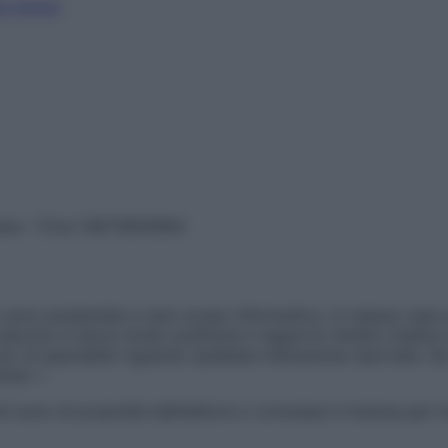
i motivi
vata – P.Iva 13673600964
sono presentate a solo scopo informativo, in nessun caso p
devono in alcun modo sostituire il rapporto diretto medico-p
 di specialisti riguardo qualsiasi indicazione riportata. Se
aimer »
ticoli sono di proprietà dell’editore o concesse in licenza per 