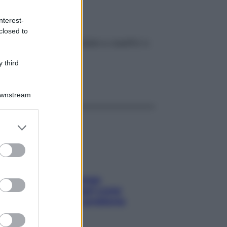
nterest-
closed to
rietà rare, visite guidate a caseifici e
 third
ggi anche
Downstream
er and store
to grant or
ed purposes
Capelli spezzati lungo
l’attaccatura? Scopri come
risolvere l’annoso problema