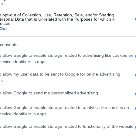
In
ti preferite
o opt-out of Collection, Use, Retention, Sale, and/or Sharing
ersonal Data that Is Unrelated with the Purposes for which it
lected.
Out
consents
o allow Google to enable storage related to advertising like cookies on
l di Non
dal 7 al 9 ottobre
2016 con
Pomaria
, tre
evice identifiers in apps.
nomiche a “KM 0-40” e, soprattutto, alle mele della
l riconoscimento D.O.P. in Europa.
o allow my user data to be sent to Google for online advertising
s.
to allow Google to send me personalized advertising.
 Pomaria si sdoppia: andrà in scena
due borghi limitrofi che si trovano ai piedi della
o allow Google to enable storage related to analytics like cookies on
evice identifiers in apps.
diffuso con
workshop per imparare a confezionare
o allow Google to enable storage related to functionality of the website
ioni seguite dalla condotta locale di Slow Food;
estinzione
“prestate” anche al meleto di Tolstoj, in