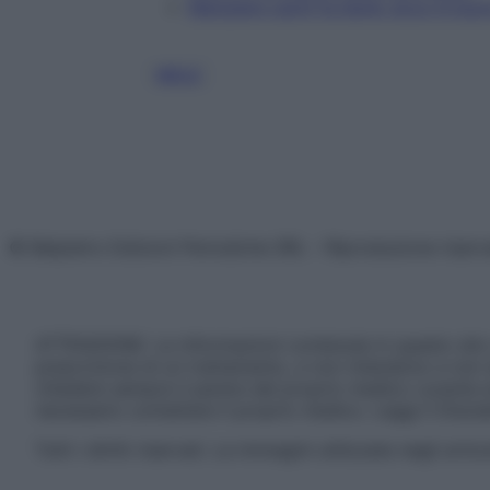
Mangiare cachi fa bene: ecco 6 buon
MELE
© Belpietro Edizioni Periodiche SRL – Riproduzione riser
ATTENZIONE: Le informazioni contenute in questo sito 
prescrizione di un trattamento, e non intendono e non 
chiedere sempre il parere del proprio medico curante e/o
necessario contattare il proprio medico. Leggi il Discl
Tutti i diritti riservati. Le immagini utilizzate negli ar