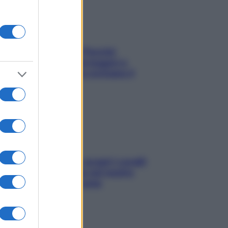
Fame dopo cena? Perché
succede e 6 snack leggeri e
appetitosi che non rovinano il
sonno
Non solo Maldive: scopri i coralli
che si nascondono nel nostro
Mediterraneo (e come
proteggerli)