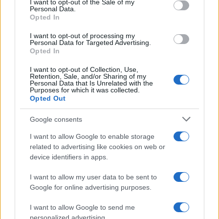
I want to opt-out of the Sale of my
Personal Data.
not limited to your visit or usage behaviour. You may click to
Opted In
grant or deny consent to Google and its third-party tags to
use your data for below specified purposes in below Google
I want to opt-out of processing my
consent section.
Personal Data for Targeted Advertising.
Opted In
I want to opt-out of Collection, Use,
Retention, Sale, and/or Sharing of my
Personal Data that Is Unrelated with the
Purposes for which it was collected.
Opted Out
Google consents
I want to allow Google to enable storage
related to advertising like cookies on web or
device identifiers in apps.
I want to allow my user data to be sent to
Google for online advertising purposes.
I want to allow Google to send me
personalized advertising.