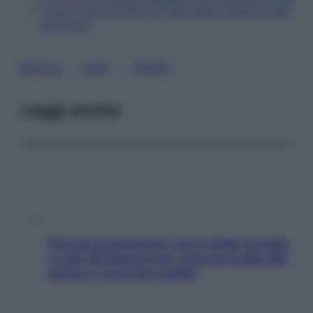
È vero che nel 2032 la metà delle persone sarà
autistica?
, 
, 
BUFALE
CANI
TENNIS
Leggi anche
Perché la pressione con il caldo scende
e sale all’improvviso: cosa succede alle
donne e cosa fare subito