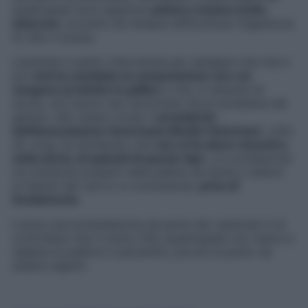
quadrupedi sono apparse
ustioni e lesioni molto
dolorose
, al punto da rendere difficoltosa l’ingestione
di cibo e acqua.
L’azienda è subito intervenuta per spiegare che mai e
poi
mai ha cambiato la composizione con cui
vengono prodotte le palline
e che, in decenni di
storia, non aveva mai riscontrato alcun problema del
genere. Allo stesso modo il
presidente
dell’Associazione Americana Medici Veterinari
, John
de Jong, ha dichiarato che
non si ha alcun riscontro,
nella storia, di episodi di questo tipo
. La correlazione
tra sostanze presenti nelle palline da tennis e lesioni
ai tessuti dei cani è, in conclusione,
priva di
fondamento
.
L’unica raccomandazione da parte dei veterinari è di
controllare che il nostro fido quadrupede non riesca a
tagliare la pallina in pezzettini, piccoli al punto da
essere ingeriti.