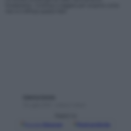
fondamento. Continua a leggere per scoprire come
mai si è diffusa questa fake
Caterina Caristo
19 Luglio 2018 – Lettura 2 minuti
Seguici su
Google
Discover
Fonti preferite