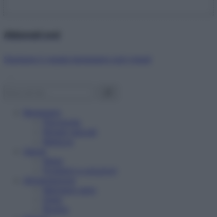
Abbonati ora!
Starbene ti regala benessere ogni mese!
Benessere
Psicologia
Rimedi naturali
Bellezza
Salute
News
Problemi e soluzioni
Alimentazione
Mangiare sano
Diete
Ricette