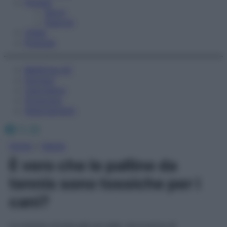
Fitness
Sport
Esercizi
Video
Podcast
Medicina AZ
Farmaci
Calcolatori
Oroscopo
Abbonamenti
Facebook
X
Instagram
Home
»
Salute
È vero che le palline da
tennis sono tossiche per i
cani?
La notizia circola già sul web, ma è priva di