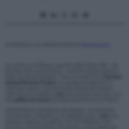
di
Gianluca Liva
, dell’associazione
Factcheckers
La notizia si è diffusa a partire dagli Stati Uniti – da
Houston per la precisione – e sta arrivando anche in
Italia via social network. Circa un mese fa lo
Humane
Animal Rescue Project
, un gruppo di operatori e
veterinari texani, ha riscontrato particolari lesioni
nella bocca di quattro
cani
che avevano giocato con
una
pallina da tennis
(la ditta produttrice è la Penn).
Alfred Restivo, fondatore del gruppo, ha rilasciato
un’intervista a
People,
in cui spiega come i
cani
non
abbiano ingerito la pallina, ma che l’abbiano solo
leccata e mordicchiata. Sul palato e sulla lingua dei