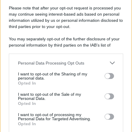
Please note that after your opt-out request is processed you
may continue seeing interest-based ads based on personal
information utilized by us or personal information disclosed to
third parties prior to your opt-out.
You may separately opt-out of the further disclosure of your
personal information by third parties on the IAB’s list of
downstream participants.
Personal Data Processing Opt Outs
This information may also be disclosed by us to third parties
on the IAB’s List of Downstream Participants that may further
I want to opt-out of the Sharing of my
disclose it to other third parties.
personal data.
Opted In
Please note that this website/app uses one or more Google
services and may gather and store information including but
I want to opt-out of the Sale of my
Personal Data.
not limited to your visit or usage behaviour. You may click to
Opted In
grant or deny consent to Google and its third-party tags to
use your data for below specified purposes in below Google
I want to opt-out of processing my
consent section.
Personal Data for Targeted Advertising.
Opted In