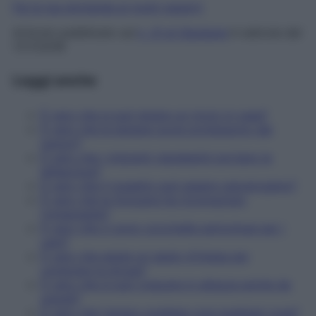
Fai la tua domanda ai nostri esperti
Articolo pubblicato sul
n. 31 di Starbene
in edicola dal
17/7/2018
Leggi anche
È vero che si può tenere un riccio in casa?
È vero che le banane scure proteggono dai
tumori?
È vero che i migranti clandestini portano la
bilharziosi?
È vero che il rossetto può essere cancerogeno?
È vero che la Svizzera ha riconosciuto
l'omeopatia?
È vero che ci sono coccinelle pericolose per i
cani?
È vero che esiste un gesto d'intesa per
comprare la droga?
È vero che si può crescere in altezza anche da
grandi?
È vero che l'amaro svedese cura qualsiasi cosa?