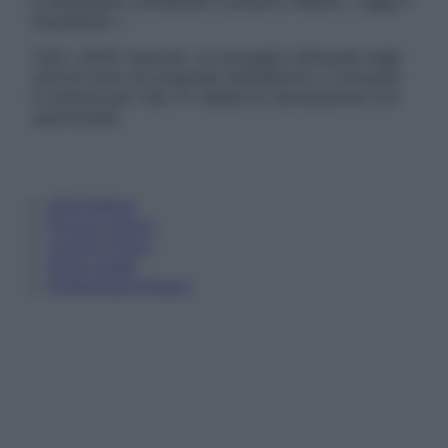
è necessario contattare il proprio medico. Leggi il
Disclaimer »
Tutti i diritti riservati. Le immagini utilizzate negli
articoli sono di proprietà dell’editore o concesse
in licenza per l’uso. È vietata la riproduzione non
autorizzata.
Informativa
Privacy Policy
Cookie Policy
Note Legali
Preferenze Privacy