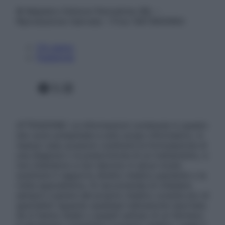
© Belpietro Edizioni Periodiche SRL –
Riproduzione riservata – P.Iva 13673600964
Chi siamo
Pubblicità
Facebook
X
Instagram
ATTENZIONE: Le informazioni contenute in questo
sito sono presentate a solo scopo informativo, in
nessun caso possono costituire la formulazione di
una diagnosi o la prescrizione di un trattamento, e
non intendono e non devono in alcun modo
sostituire il rapporto diretto medico-paziente o la
visita specialistica. Si raccomanda di chiedere
sempre il parere del proprio medico curante e/o di
specialisti riguardo qualsiasi indicazione riportata.
Se si hanno dubbi o quesiti sull’uso di un farmaco