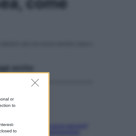
sea, come
do abbiamo già una scarsa densità ossea e
ggi anche
sonal or
ection to
nterest-
Contare le calorie serve ancora?
closed to
La risposta della nutrizionista