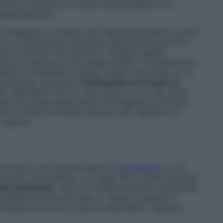
urativo) e quindi ci si limita eventualmente a un
iega Mazziotti.
ro peggiora, si faranno altri approfondimenti e si può
so è se un donna deve assumere regolarmente farmaci
zione ormonale che possono causare fragilità
 anche in assenza di una diagnosi MOC di osteoporosi:
ssere considerata a basso rischio fratturativo e va
conclamata. Insomma,
l’osteopenia non ha più un
ltato della MOC. Non a caso questo è uno dei campi
re ai normali esami anche l’intelligenza artificiale,
vero rischio di fratture, decisivo per decidere se
e quando.
ncorrere in una frattura dopo la
menopausa
o i 50
ha avuto una mamma o un papà che si sono fratturati
llo vertebrale
”, cioè uno schiacciamento importante
babilità di incorrere nello lo stesso problema e
ertamenti del caso, a partire dalla MOC», spiega il