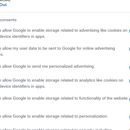
Out
collezione, che non spenderemo mai: ha due facce,
uesto soldo negli anni. Un lato potrà sembrarci un
consents
 di numismatica ci dirà che sì, la moneta si sta
arla e proteggerla, fermando il processo di
o allow Google to enable storage related to advertising like cookies on
roprio consunta, lesionata, rigata, e allora ci vuole un
evice identifiers in apps.
o allow my user data to be sent to Google for online advertising
soro sarà in salvo. «Perché se si tratta di
s.
densità ossea, siamo solo nell’anticamera
i casi dovremo solo tenere la situazione controllata
ece abbiamo a che fare con la malattia possiamo
to allow Google to send me personalized advertising.
 sottolinea il professor
Gherardo Mazziotti
,
agnosi e cura delle malattie osteometaboliche
o allow Google to enable storage related to analytics like cookies on
a dell’Isitituto Clinico Humanitas di Rozzano (MI).
evice identifiers in apps.
eoporosi come a una malattia inguaribile che ci
o allow Google to enable storage related to functionality of the website
ta
frattura del femore
, quella che “da allora la nonna
 neanche sottovalutare l’osteopenia», aggiunge
o allow Google to enable storage related to personalization.
o allow Google to enable storage related to security, including