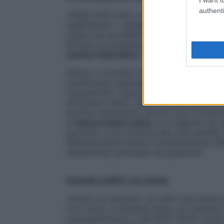
authenti
«Negli ultimi anni, a livello internazional
ingannevole », spiega Mazziotti. «Infatti
ossea che dovrebbe essere tranquillizzant
fermare la progressione ed evitarla”, ma
rischio fratturativo
che cambia il livello d
Inoltre, il concetto di osteopenia non può
tradizionale osteopenia-osteoporosi è appl
cinquant’anni. Eppure
anche i giovani po
affrontare subito. Quindi le linee guida i
termine osteopenia, perché crea confusio
di
bassa massa ossea
, e la diagnosi da o
paziente, e non limitarsi alla sola densità
Mineralometria Ossea Computerizzata (MOC
all’anamnesi personale del paziente».
Quando la MOC non basta
«Faccio un esempio: se visito una donna sa
(non fuma, si alimenta bene, non assume 
osteopenizzanti) e alla MOC DEXA risulta 