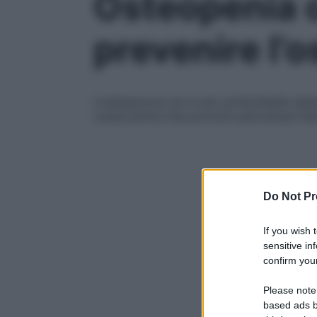
Osteopenia 
prevenire l’
L’osteoporosi non è più un’inevitabile de
curare prima che provochi pericolose frat
Do Not Pr
If you wish 
sensitive in
confirm your
Please note
based ads b