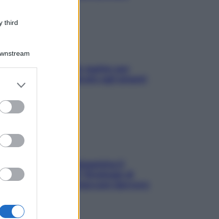
 third
Downstream
L’oroscopo food di Jupiter per
l’estate 2026 dedicato agli amanti
er and store
del cibo
to grant or
ed purposes
La trappola della dopamina ti
segue in spiaggia? Strategie di
digital detox per staccare davvero