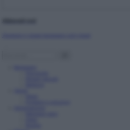
Abbonati ora!
Starbene ti regala benessere ogni mese!
Benessere
Psicologia
Rimedi naturali
Bellezza
Salute
News
Problemi e soluzioni
Alimentazione
Mangiare sano
Diete
Ricette