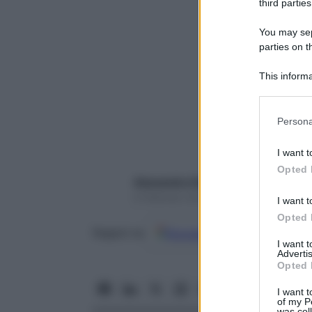
third parties
You may sepa
parties on t
This informa
Participants
Please note
Persona
information 
deny consent
I want t
in below Go
Opted 
Alessandro Pellizzari
8 Febbraio 2024 – Lettura 6 minuti
I want t
Opted 
Google
Discover
Fon
Seguici su
I want 
Advertis
Opted 
I want t
of my P
was col