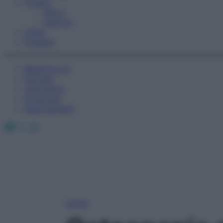
Fitness
Sport
Esercizi
Video
Podcast
Medicina AZ
Farmaci
Calcolatori
Oroscopo
Abbonamenti
Facebook
X
Instagram
Home