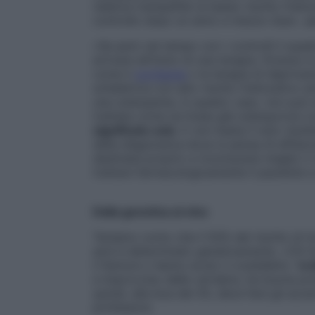
relativa tranquillità (a basso rischio fratt
controllo dopo un anno e mezzo-due», sp
«Se però nel tempo con i controlli il quad
arrivare all’inizio di una terapia. Diver
come il
cortisone
o la terapia di depriva
scheletrica con alto rischio fratturativo
una osteopenia, in questo caso, non può e
trattata come se fosse già osteoporosi 
significato solo
. E non basta il solo risu
della diagnostica dove si pensa di affianca
destinata proprio a riconoscere meglio il 
trattare farmacologicamente il paziente 
Dalla genetica al vino
Teniamo conto che il 50% del rischio di i
anni è determinato geneticamente. «Chi 
il femore o hanno avuto il cosiddetto “
cro
e improvviso delle vertebre, ha buone pro
quindi, alla boa dei 50, deve fare gli acc
professore.