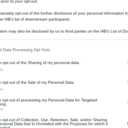
 prior to your opt-out.
rately opt-out of the further disclosure of your personal information by
he IAB’s list of downstream participants.
tion may also be disclosed by us to third parties on the IAB’s List of 
 that may further disclose it to other third parties.
 that this website/app uses one or more Google services and may gath
l Data Processing Opt Outs
including but not limited to your visit or usage behaviour. You may click 
 to Google and its third-party tags to use your data for below specifi
o opt-out of the Sharing of my personal data.
ogle consent section.
In
o opt-out of the Sale of my Personal Data.
In
ti preferite
to opt-out of processing my Personal Data for Targeted
ing.
In
o opt-out of Collection, Use, Retention, Sale, and/or Sharing
ersonal Data that Is Unrelated with the Purposes for which it
lected.